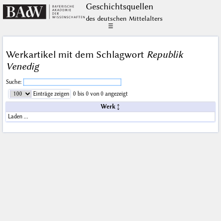
Geschichts­quellen
des deutschen Mittelalters
☰
Werkartikel mit dem Schlagwort
Republik
Venedig
Suche:
Einträge zeigen
0 bis 0 von 0 angezeigt
Werk
Laden …