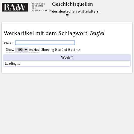
Geschichts­quellen
des deutschen Mittelalters
☰
Werkartikel mit dem Schlagwort
Teufel
Search:
Show
entries
Showing 0 to 0 of 0 entries
Work
Loading …