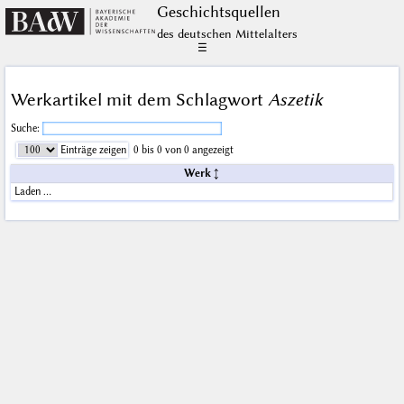
Geschichts­quellen
des deutschen Mittelalters
☰
Werkartikel mit dem Schlagwort
Aszetik
Suche:
Einträge zeigen
0 bis 0 von 0 angezeigt
Werk
Laden …