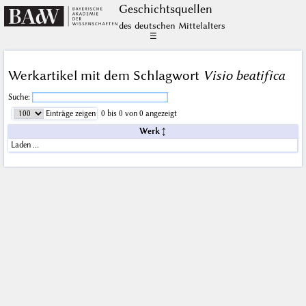
Geschichts­quellen
des deutschen Mittelalters
☰
Werkartikel mit dem Schlagwort
Visio beatifica
Suche:
Einträge zeigen
0 bis 0 von 0 angezeigt
Werk
Laden …