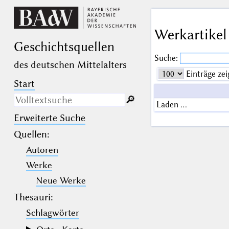
Werkartikel
Geschichts­quellen
Suche:
des deutschen Mittelalters
Einträge zei
Start
🔎︎
Laden …
Erweiterte Suche
Nur in Beschreibungs­texten
suchen
Quellen
:
Autoren
_
(der Unterstrich) ist Platzhalter für
genau ein Zeichen.
Werke
%
(das Prozentzeichen) ist Platzhalter
für kein, ein oder mehr als ein
Neue Werke
Zeichen.
Thesauri:
Schlagwörter