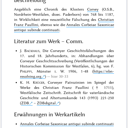
Beschreibung
Angeblich eine Chronik des Klosters
Corvey
(O.S.B.,
Nordrhein-Westfalen, dioec. Paderborn) von 768 bis 1187,
in Wirklichkeit eine neuzeitliche Fälschung des
Christian
Franz Paullini
, ebenso wie die
Annales Corbeiae Saxonicae
antiqui subinde continuati
.
Literatur zum Werk – Comm.
J.
Backhaus
, Die Corveyer Geschichtsfälschungen des
17. und 18. Jahrhunderts, in: Abhandlungen über
Corveyer Geschichtsschreibung (Veröffentlichungen der
Historischen Kommission für Westfalen, 6), hg. von F.
Philippi
, Münster i. W. 1906, 1-48 (
https://nbn-
resolving.org
)
hier 30-33
K. H.
Krüger
, Corveyer Patrozinien im Spiegel der
Werke des Christian Franz Paullini († 1711),
Westfälische Zeitschrift. Zeitschrift für vaterländische
Geschichte und Altertumskunde 143 (1993) 221-250
(
ZDB
–
ZDBdigital
)
Erwähnungen in Werkartikeln
Annales Corbeiae Saxonicae antiqui subinde continuati