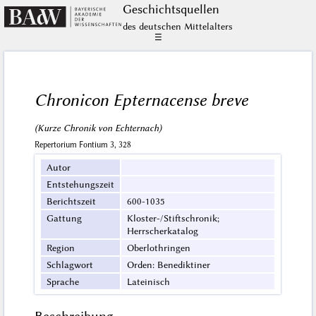
Geschichts­quellen
des deutschen Mittelalters
☰
Chronicon Epternacense breve
(Kurze Chronik von Echternach)
Repertorium Fontium 3, 328
Autor
Entstehungszeit
Berichtszeit
600-1035
Gattung
Kloster-/Stiftschronik;
Herrscherkatalog
Region
Oberlothringen
Schlagwort
Orden: Benediktiner
Sprache
Lateinisch