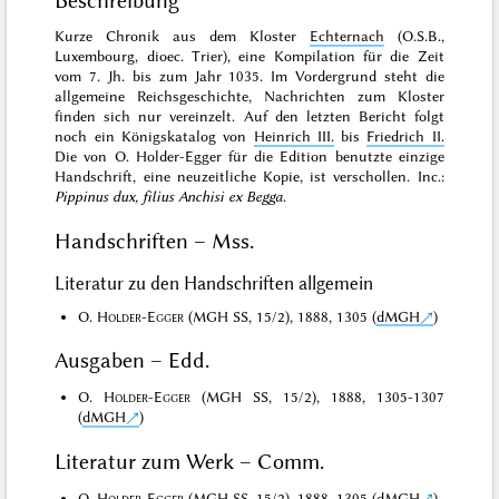
Beschreibung
Kurze Chronik aus dem Kloster
Echternach
(O.S.B.,
Luxembourg, dioec. Trier), eine Kompilation für die Zeit
vom 7. Jh. bis zum Jahr 1035. Im Vordergrund steht die
allgemeine Reichsgeschichte, Nachrichten zum Kloster
finden sich nur vereinzelt. Auf den letzten Bericht folgt
noch ein Königskatalog von
Heinrich III.
bis
Friedrich II.
Die von O. Holder-Egger für die Edition benutzte
einzige
Handschrift, eine neuzeitliche Kopie, ist verschollen. Inc.:
Pippinus dux, filius Anchisi ex Begga
.
Handschriften – Mss.
Literatur zu den Handschriften allgemein
O.
Holder-Egger
(MGH SS, 15/2), 1888, 1305 (
dMGH
)
Ausgaben – Edd.
O.
Holder-Egger
(MGH SS, 15/2), 1888, 1305-1307
(
dMGH
)
Literatur zum Werk – Comm.
O.
Holder-Egger
(MGH SS, 15/2), 1888, 1305 (
dMGH
)