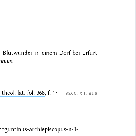
in Blutwunder in einem Dorf bei
Erfurt
ximus
.
heol. lat. fol. 368
, f. 1r
saec. xii, aus
-moguntinus-archiepiscopus-n-1-