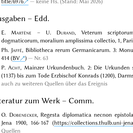
title/6976
keine Hs. (Stand: Mai 2026)
sgaben – Edd.
E.
Martène
– U.
Durand
, Veterum scriptoru
dogmaticorum, moralium amplissima collectio, 1, Parisi
Ph.
Jaffé
, Bibliotheca rerum Germanicarum. 3: Monu
414 (
BV
)
Nr. 63
P.
Acht
, Mainzer Urkundenbuch. 2: Die Urkunden s
(1137) bis zum Tode Erzbischof Konrads (1200), Darms
auch zu weiteren Quellen über das Ereignis
iteratur zum Werk – Comm.
O.
Dobenecker
, Regesta diplomatica necnon epistolar
Jena 1900, 166-167 (
https://collections.thulb.uni-jen
Quellen