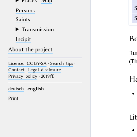
Places
Map
Persons
Saints
Transmission
Be
Incipit
About the project
Ru
(Th
Licence
: CC BY-SA
·
Search tips
·
Contact
·
Legal disclosure
·
Privacy policy
· 2019 ff.
Ha
deutsch
english
Print
Li