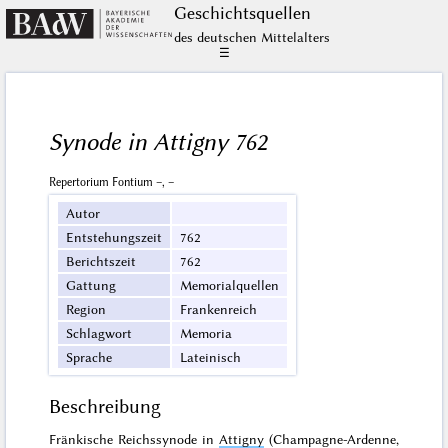
Geschichts­quellen
des deutschen Mittelalters
☰
Synode in Attigny 762
Repertorium Fontium –, –
Autor
Entstehungszeit
762
Berichtszeit
762
Gattung
Memorialquellen
Region
Frankenreich
Schlagwort
Memoria
Sprache
Lateinisch
Beschreibung
Fränkische Reichssynode in
Attigny
(Champagne-Ardenne,