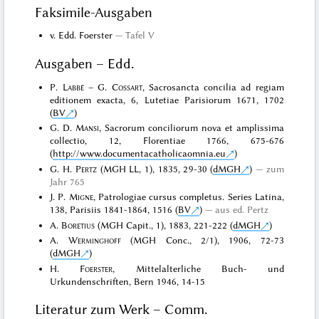
Faksimile-Ausgaben
v. Edd. Foerster
Tafel V
Ausgaben – Edd.
P.
Labbé
– G.
Cossart
, Sacrosancta concilia ad regiam
editionem exacta, 6, Lutetiae Parisiorum 1671, 1702
(
BV
)
G. D.
Mansi
, Sacrorum conciliorum nova et amplissima
collectio, 12, Florentiae 1766, 675-676
(
http://www.documentacatholicaomnia.eu
)
G. H.
Pertz
(MGH LL, 1), 1835, 29-30 (
dMGH
)
zum
Jahr 765
J. P.
Migne
, Patrologiae cursus completus. Series Latina,
138, Parisiis 1841-1864, 1516 (
BV
)
aus ed. Pertz
A.
Boretius
(MGH Capit., 1), 1883, 221-222 (
dMGH
)
A.
Werminghoff
(MGH Conc., 2/1), 1906, 72-73
(
dMGH
)
H.
Foerster
, Mittelalterliche Buch- und
Urkundenschriften, Bern 1946, 14-15
Literatur zum Werk – Comm.