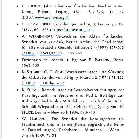
L.
Oelsner
, Jahrbücher des fränkischen Reiches unter
König Pippin, Leipzig 1871, 357-376, 474-477
(
http://www.archive.org
)
C. J.
von Hefele
, Conciliengeschichte, 3, Freiburg i. Br.
2
1877, 602-603 (
https://archive.org
)
A.
Werminghoff
, Verzeichnis der Akten fränkischer
Synoden von 742-843, Neues Archiv der Gesellschaft
für ältere deutsche Geschichtskunde 24 (1899) 457-502
(
ZDB
–
ZSdigital
)
hier 469
Dizionario dei concili, 1, hg. von P.
Palazzini
, Roma
1963, 103
K.
Schmid
– O. G.
Oexle
, Voraussetzungen und Wirkung
des Gebetsbundes von Attigny, Francia 2 (1974) 71-122
(
ZDB
–
ZDBdigital
)
K.
Schmid
, Bemerkungen zu Synodalverbrüderungen der
Karolingerzeit, in: Sprache und Recht. Beiträge zur
Kulturgeschichte des Mittelalters. Festschrift für Ruth
Schmidt-Wiegand zum 60. Geburtstag, 2, hg. von K.
Hauck
, Berlin – New York 1986, 693-710
W.
Hartmann
, Die Synoden der Karolingerzeit im
Frankenreich und in Italien (Konziliengeschichte, Reihe
A: Darstellungen), Paderborn – München – Wien –
Zürich 1989, 79-81