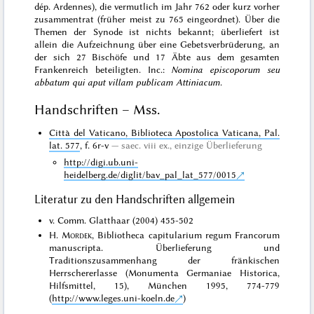
dép. Ardennes), die vermutlich im Jahr 762 oder kurz vorher
zusammentrat (früher meist zu 765 eingeordnet). Über die
Themen der Synode ist nichts bekannt; überliefert ist
allein die Aufzeichnung über eine Gebetsverbrüderung, an
der sich 27 Bischöfe und 17 Äbte aus dem gesamten
Frankenreich beteiligten. Inc.:
Nomina episcoporum seu
abbatum qui aput villam publicam Attiniacum
.
Handschriften – Mss.
Città del Vaticano, Biblioteca Apostolica Vaticana, Pal.
lat. 577
, f. 6r-v
saec. viii ex.,
einzige Überlieferung
http://digi.ub.uni-
heidelberg.de/diglit/bav_pal_lat_577/0015
Literatur zu den Handschriften allgemein
v. Comm. Glatthaar (2004) 455-502
H.
Mordek
, Bibliotheca capitularium regum Francorum
manuscripta. Überlieferung und
Traditionszusammenhang der fränkischen
Herrschererlasse (Monumenta Germaniae Historica,
Hilfsmittel, 15), München 1995, 774-779
(
http://www.leges.uni-koeln.de
)