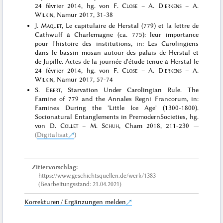
24 février 2014, hg. von F.
Close
– A.
Dierkens
– A.
Wilkin
, Namur 2017, 31-38
J.
Maquet
, Le capitulaire de Herstal (779) et la lettre de
Cathwulf à Charlemagne (ca. 775): leur importance
pour l'histoire des institutions, in: Les Carolingiens
dans le bassin mosan autour des palais de Herstal et
de Jupille. Actes de la journée d'étude tenue à Herstal le
24 février 2014, hg. von F.
Close
– A.
Dierkens
– A.
Wilkin
, Namur 2017, 57-74
S.
Ebert
, Starvation Under Carolingian Rule. The
Famine of 779 and the Annales Regni Francorum, in:
Famines During the 'Little Ice Age' (1300-1800).
Socionatural Entanglements in PremodernSocieties, hg.
von D.
Collet
– M.
Schuh
, Cham 2018, 211-230
(
Digitalisat
)
Zitiervorschlag:
https://www.geschichtsquellen.de/werk/1383
(Bearbeitungsstand: 21.04.2021)
Korrekturen / Ergänzungen melden