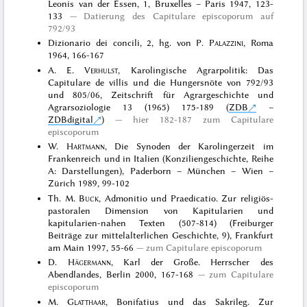
Leonis van der Essen, 1, Bruxelles – Paris 1947, 123-
133
Datierung des Capitulare episcoporum auf
792/93
Dizionario dei concili, 2, hg. von P.
Palazzini
, Roma
1964, 166-167
A. E.
Verhulst
, Karolingische Agrarpolitik: Das
Capitulare de villis und die Hungersnöte von 792/93
und 805/06, Zeitschrift für Agrargeschichte und
Agrarsoziologie 13 (1965) 175-189 (
ZDB
–
ZDBdigital
)
hier 182-187 zum Capitulare
episcoporum
W.
Hartmann
, Die Synoden der Karolingerzeit im
Frankenreich und in Italien (Konziliengeschichte, Reihe
A: Darstellungen), Paderborn – München – Wien –
Zürich 1989, 99-102
Th. M.
Buck
, Admonitio und Praedicatio. Zur religiös-
pastoralen Dimension von Kapitularien und
kapitularien-nahen Texten (507-814) (Freiburger
Beiträge zur mittelalterlichen Geschichte, 9), Frankfurt
am Main 1997, 55-66
zum Capitulare episcoporum
D.
Hägermann
, Karl der Große. Herrscher des
Abendlandes, Berlin 2000, 167-168
zum Capitulare
episcoporum
M.
Glatthaar
, Bonifatius und das Sakrileg. Zur