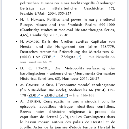
politischen Dimension eines Rechtsbegriffs (Freiburger
Beiträge zur mittelalterlichen Geschichte, 17),
Frankfurt/Main 2004, 355-357
H. J.
Hummer
, Politics and power in early medieval
Europe. Alsace and the Frankish Realm, 600-1000
(Cambridge studies in medieval life and thought. Series,
4,65), Cambridge 2005, 79-81
H.
Mordek
, Karls des Großen zweites Kapitular von
Herstal und die Hungersnot der Jahre 778/779,
Deutsches Archiv für Erforschung des Mittelalters 61
(2005) 1-52 (
ZDB
–
ZSdigital
)
mit Neuedition
von Boretius Nr. 21
D. C.
Pangerl
, Die Metropolitanverfassung des
karolingischen Frankenreiches (Monumenta Germaniae
Historica, Schriften, 63), Hannover 2011, 26-27
M.
Cândido da Silva
, L'"economie morale" carolingienne
(fin VIIIe-début IXe siècle), Medievales 66 (2014) 159-
178 (
ZDB
–
ZDBdigital
)
hier 166-168
A.
Dierkens
, Congregatis in unum sinodali concilio
episcopis, abbatibus virisque inlustribus comitibus.
Brèves notes d'histoire religieuse à propos du
capitulaire de Herstal (779), in: Les Carolingiens dans
le bassin mosan autour des palais de Herstal et de
Jupille. Actes de la journée d'étude tenue à Herstal le