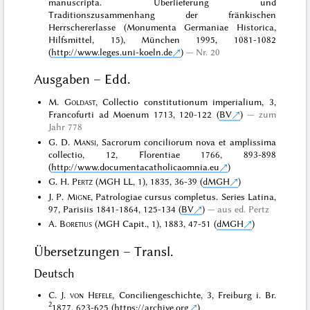
manuscripta. Überlieferung und
Traditionszusammenhang der fränkischen
Herrschererlasse (Monumenta Germaniae Historica,
Hilfsmittel, 15), München 1995, 1081-1082
(
http://www.leges.uni-koeln.de
)
Nr. 20
Ausgaben – Edd.
M.
Goldast
, Collectio constitutionum imperialium, 3,
Francofurti ad Moenum 1713, 120-122 (
BV
)
zum
Jahr 778
G. D.
Mansi
, Sacrorum conciliorum nova et amplissima
collectio, 12, Florentiae 1766, 893-898
(
http://www.documentacatholicaomnia.eu
)
G. H.
Pertz
(MGH LL, 1), 1835, 36-39 (
dMGH
)
J. P.
Migne
, Patrologiae cursus completus. Series Latina,
97, Parisiis 1841-1864, 125-134 (
BV
)
aus ed. Pertz
A.
Boretius
(MGH Capit., 1), 1883, 47-51 (
dMGH
)
Übersetzungen – Transl.
Deutsch
C. J.
von Hefele
, Conciliengeschichte, 3, Freiburg i. Br.
2
1877, 623-625 (
https://archive.org
)