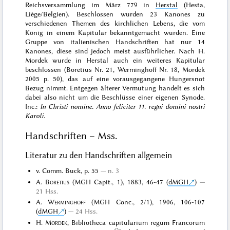
Reichsversammlung im März 779 in
Herstal
(Hesta,
Liège/Belgien). Beschlossen wurden 23 Kanones zu
verschiedenen Themen des kirchlichen Lebens, die vom
König in einem Kapitular bekanntgemacht wurden. Eine
Gruppe von italienischen Handschriften hat nur 14
Kanones, diese sind jedoch meist ausführlicher. Nach H.
Mordek wurde in Herstal auch ein weiteres Kapitular
beschlossen (Boretius Nr. 21, Werminghoff Nr. 18, Mordek
2005 p. 50), das auf eine vorausgegangene Hungersnot
Bezug nimmt. Entgegen älterer Vermutung handelt es sich
dabei also nicht um die Beschlüsse einer eigenen Synode.
Inc.:
In Christi nomine. Anno feliciter 11. regni domini nostri
Karoli
.
Handschriften – Mss.
Literatur zu den Handschriften allgemein
v. Comm. Buck, p. 55
n. 3
A.
Boretius
(MGH Capit., 1), 1883, 46-47 (
dMGH
)
21 Hss.
A.
Werminghoff
(MGH Conc., 2/1), 1906, 106-107
(
dMGH
)
24 Hss.
H.
Mordek
, Bibliotheca capitularium regum Francorum