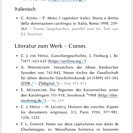
Italienisch
C.
Azzara
– P.
Moro
, I capitolari italici. Storia e diritto
della dominazione carolingia in Italia, Roma 1998, 259-
263
Forma langobardica, parallel zum lat. Text aus
Ed. Boretius
Literatur zum Werk – Comm.
C. J.
von Hefele
, Conciliengeschichte, 3, Freiburg i. Br.
2
1877, 623-625 (
https://archive.org
)
A.
Werminghoff
, Verzeichnis der Akten fränkischer
Synoden von 742-843, Neues Archiv der Gesellschaft
für ältere deutsche Geschichtskunde 24 (1899) 457-502
(
ZDB
–
ZSdigital
)
hier 471-472
E.
Mühlbacher
, Die Regesten des Kaiserreiches unter
2
den Karolingern 751-918, Innsbruck
1908 (
http://nbn-
resolving.de
)
Nr. 219
C. J.
Hefele
– H.
Leclercq
, Histoire des conciles d'après
les documents originaux, 3/2, Paris 1910, 977-981,
1236, 1252
F. L.
Ganshof
, Notes sur deux capitulaires non datés de
Charlemagne, in: Miscellanea historica in honorem