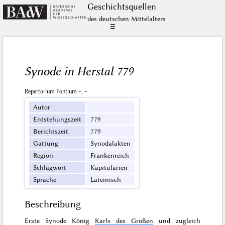
Geschichts­quellen
des deutschen Mittelalters
☰
Synode in Herstal 779
Repertorium Fontium –, –
Autor
Entstehungszeit
779
Berichtszeit
779
Gattung
Synodalakten
Region
Frankenreich
Schlagwort
Kapitularien
Sprache
Lateinisch
Beschreibung
Erste Synode König
Karls des Großen
und zugleich