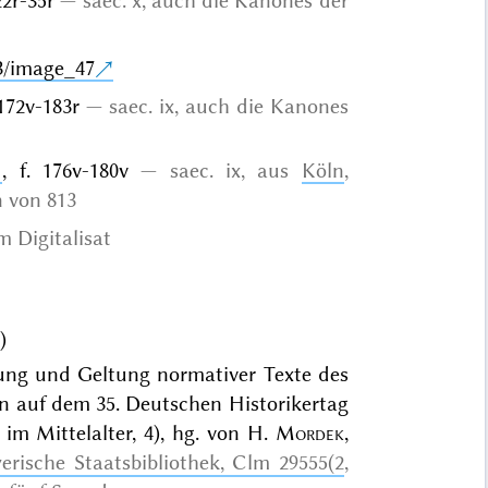
 22r-35r
saec. x, auch die Kanones der
3/image_47
 172v-183r
saec. ix, auch die Kanones
1
, f. 176v-180v
saec. ix, aus
Köln
,
n von 813
m Digitalisat
)
erung und Geltung normativer Texte des
en auf dem 35. Deutschen Historikertag
im Mittelalter, 4), hg. von H.
Mordek
,
rische Staatsbibliothek, Clm 29555(2
,