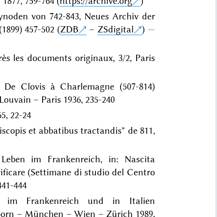
1877, 759-764 (
https://archive.org
)
Synoden von 742-843, Neues Archiv der
1899) 457-502 (
ZDB
–
ZSdigital
)
rès les documents originaux, 3/2, Paris
1: De Clovis à Charlemagne (507-814)
 Louvain – Paris 1936, 235-240
5, 22-24
iscopis et abbatibus tractandis" de 811,
Leben im Frankenreich, in: Nascita
ificare (Settimane di studio del Centro
 441-444
t im Frankenreich und in Italien
rborn – München – Wien – Zürich 1989,