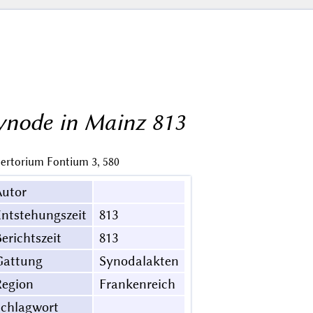
ynode in Mainz 813
ertorium Fontium 3, 580
Autor
ntstehungszeit
813
erichtszeit
813
Gattung
Synodalakten
Region
Frankenreich
Schlagwort