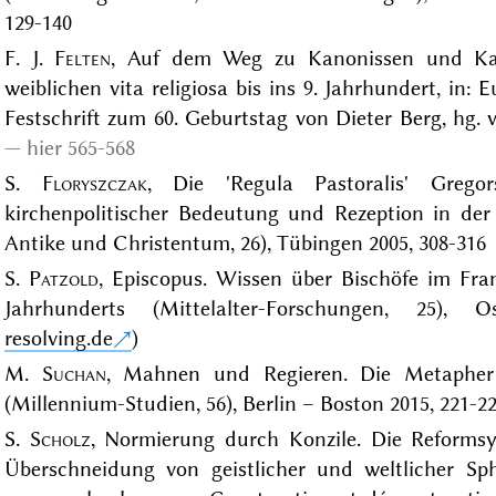
129-140
F. J.
Felten
, Auf dem Weg zu Kanonissen und Kan
weiblichen vita religiosa bis ins 9. Jahrhundert, in:
Festschrift zum 60. Geburtstag von Dieter Berg, hg.
hier 565-568
S.
Floryszczak
, Die 'Regula Pastoralis' Greg
kirchenpolitischer Bedeutung und Rezeption in der 
Antike und Christentum, 26), Tübingen 2005, 308-316
S.
Patzold
, Episcopus. Wissen über Bischöfe im Fran
Jahrhunderts (Mittelalter-Forschungen, 25), 
resolving.de
)
M.
Suchan
, Mahnen und Regieren. Die Metapher 
(Millennium-Studien, 56), Berlin – Boston 2015, 221-2
S.
Scholz
, Normierung durch Konzile. Die Reform
Überschneidung von geistlicher und weltlicher Sph