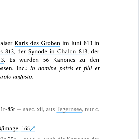
Kaiser
Karls des Großen
im Juni 813 in
s 813
, der
Synode in Chalon 813
, der
13
. Es wurden 56 Kanones zu den
ssen. Inc.:
In nomine patris et filii et
Karolo augusto
.
 81r-85r
saec. xii, aus
Tegernsee
, nur c.
8/image_165