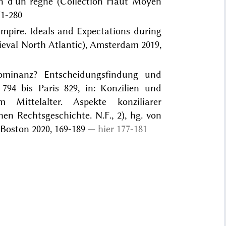
on d'un règne (Collection Haut Moyen
71-280
Empire. Ideals and Expectations during
dieval North Atlantic), Amsterdam 2019,
ominanz? Entscheidungsfindung und
794 bis Paris 829, in: Konzilien und
Mittelalter. Aspekte konziliarer
n Rechtsgeschichte. N.F., 2), hg. von
– Boston 2020, 169-189
hier 177-181