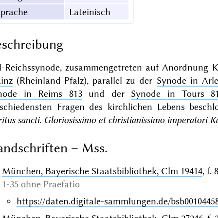
Sprache
Lateinisch
schreibung
il-Reichssynode, zusammengetreten auf Anordnung 
inz
(Rheinland-Pfalz), parallel zu der
Synode in Arle
node in Reims 813
und der
Synode in Tours 8
rschiedensten Fragen des kirchlichen Lebens beschlo
ritus sancti. Gloriosissimo et christianissimo imperatori 
ndschriften – Mss.
München, Bayerische Staatsbibliothek, Clm 19414
, f.
1-35 ohne Praefatio
https://daten.digitale-sammlungen.de/bsb0010445