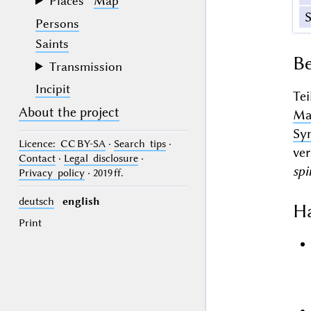
Places
Map
Persons
Saints
Be
Transmission
Incipit
Te
About the project
Ma
Sy
Licence
: CC BY-SA
·
Search tips
·
ve
Contact
·
Legal disclosure
·
spi
Privacy policy
· 2019 ff.
deutsch
english
Ha
Print