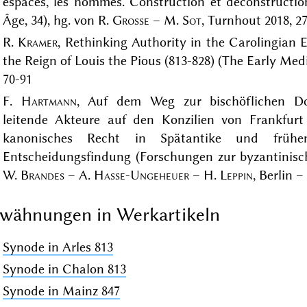
espaces, les hommes. Construction et déconstructi
Âge, 34), hg. von R.
Grosse
– M.
Sot
, Turnhout 2018, 2
R.
Kramer
, Rethinking Authority in the Carolingian 
the Reign of Louis the Pious (813-828) (The Early Me
70-91
F.
Hartmann
, Auf dem Weg zur bischöflichen D
leitende Akteure auf den Konzilien von Frankfurt 
kanonisches Recht in Spätantike und frühem 
Entscheidungsfindung (Forschungen zur byzantinische
W.
Brandes
– A.
Hasse-Ungeheuer
– H.
Leppin
, Berlin 
wähnungen in Werkartikeln
Synode in Arles 813
Synode in Chalon 813
Synode in Mainz 847