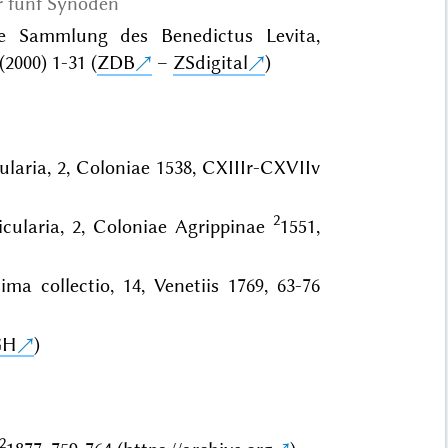
r fünf Synoden
e Sammlung des Benedictus Levita,
2000) 1-31 (
ZDB
–
ZSdigital
)
laria, 2, Coloniae 1538, CXIIIr-CXVIIv
2
cularia, 2, Coloniae Agrippinae
1551,
ma collectio, 14, Venetiis 1769, 63-76
GH
)
2