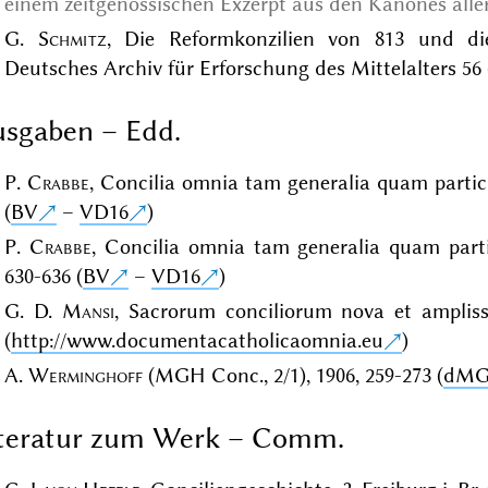
einem zeitgenössischen Exzerpt aus den Kanones alle
G.
Schmitz
, Die Reformkonzilien von 813 und di
Deutsches Archiv für Erforschung des Mittelalters 56 (
sgaben – Edd.
P.
Crabbe
, Concilia omnia tam generalia quam particu
(
BV
–
VD16
)
P.
Crabbe
, Concilia omnia tam generalia quam parti
630-636 (
BV
–
VD16
)
G. D.
Mansi
, Sacrorum conciliorum nova et amplissi
(
http://www.documentacatholicaomnia.eu
)
A.
Werminghoff
(MGH Conc., 2/1), 1906, 259-273 (
dM
iteratur zum Werk – Comm.