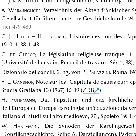
C. J.
von Hefele
, Conciliengeschichte, 3, Freiburg i. Br.
A.
Werminghoff
, Verzeichnis der Akten fränkischer 
Gesellschaft für ältere deutsche Geschichtskunde 24 (
hier 479-480
C. J.
Hefele
– H.
Leclercq
, Histoire des conciles d'ap
1910, 1138-1143
C.
de Clercq
, La législation religieuse franque. 
(Université de Louvain. Recueil de travaux. Sér. 2, 38),
Dizionario dei concili, 3, hg. von P.
Palazzini
, Roma 196
F. L.
Ganshof
, Note sur les "Capitula de causis cum ep
Studia Gratiana 13 (1967) 15-19 (
ZDB
)
H.
Fuhrmann
, Das Papsttum und das kirchliche 
dell'Europa ed Europa carolingia: un'equazione da ver
italiano di studi sull'alto medioevo, 27), Spoleto 1981,
W.
Hartmann
, Die Synoden der Karolingerzei
(Konziliengeschichte, Reihe A: Darstellungen), Pade