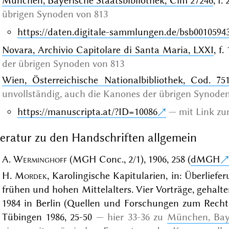
München, Bayerische Staatsbibliothek, Clm 27246
, f.
übrigen Synoden von 813
https://daten.digitale-sammlungen.de/bsb0010594
Novara, Archivio Capitolare di Santa Maria, LXXI
, f.
der übrigen Synoden von 813
Wien, Österreichische Nationalbibliothek, Cod. 75
unvollständig, auch die Kanones der übrigen Synode
https://manuscripta.at/?ID=10086
mit Link zu
teratur zu den Handschriften allgemein
A.
Werminghoff
(MGH Conc., 2/1), 1906, 258 (
dMGH
H.
Mordek
, Karolingische Kapitularien, in: Überlief
frühen und hohen Mittelalters. Vier Vorträge, gehalt
1984 in Berlin (Quellen und Forschungen zum Recht 
Tübingen 1986, 25-50
hier 33-36 zu
München, Baye