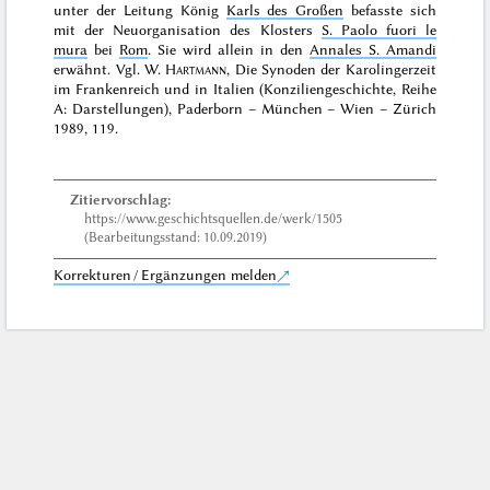
unter der Leitung König
Karls des Großen
befasste sich
mit der Neuorganisation des Klosters
S. Paolo fuori le
mura
bei
Rom
. Sie wird allein in den
Annales S. Amandi
erwähnt. Vgl.
W.
Hartmann
, Die Synoden der Karolingerzeit
im Frankenreich und in Italien (Konziliengeschichte, Reihe
A: Darstellungen), Paderborn – München – Wien – Zürich
1989
, 119.
Zitiervorschlag:
https://www.geschichtsquellen.de/werk/1505
(Bearbeitungsstand: 10.09.2019)
Korrekturen / Ergänzungen melden