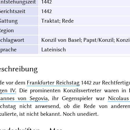
ntstehungszeit
1442
erichtszeit
1442
Gattung
Traktat; Rede
Region
Schlagwort
Konzil von Basel; Papst/Konzil; Konzi
Sprache
Lateinisch
schreibung
de vor dem
Frankfurter Reichstag
1442 zur Rechtfertig
gen IV.
Die prominenten Konzilsvertreter waren in
hannes von Segovia
, ihr Gegenspieler war
Nicolau
ichstag nicht anwesend, ob die Rede von anderen 
kulierte, ist nicht bekannt. Noch
unediert
.