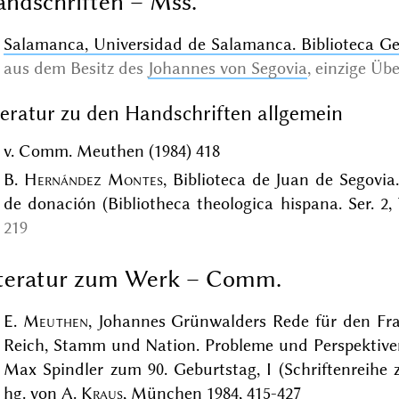
ndschriften – Mss.
Salamanca, Universidad de Salamanca. Biblioteca Gen
aus dem Besitz des
Johannes von Segovia
,
einzige Übe
teratur zu den Handschriften allgemein
v. Comm. Meuthen (1984) 418
B.
Hernández Montes
, Biblioteca de Juan de Segovia
de donación (Bibliotheca theologica hispana. Ser. 2, 
219
iteratur zum Werk – Comm.
E.
Meuthen
, Johannes Grünwalders Rede für den Fra
Reich, Stamm und Nation. Probleme und Perspektiven
Max Spindler zum 90. Geburtstag, I (Schriftenreihe 
hg. von A.
Kraus
, München 1984, 415-427