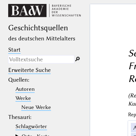
Geschichts­quellen
des deutschen Mittelalters
Start
S
🔎︎
F
Erweiterte Suche
Nur in Beschreibungs­texten
R
suchen
Quellen
:
Autoren
_
(der Unterstrich) ist Platzhalter für
genau ein Zeichen.
(Re
Werke
%
(das Prozentzeichen) ist Platzhalter
Kur
für kein, ein oder mehr als ein
Neue Werke
Zeichen.
Rep
Thesauri:
Schlagwörter