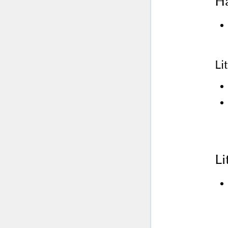
Ha
Li
L