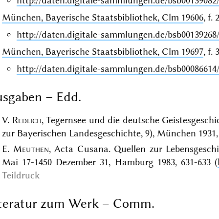
http://daten.digitale-sammlungen.de/bsb00139082
München, Bayerische Staatsbibliothek, Clm 19606
, f.
http://daten.digitale-sammlungen.de/bsb00139268
München, Bayerische Staatsbibliothek, Clm 19697
, f.
http://daten.digitale-sammlungen.de/bsb00086614
sgaben – Edd.
V.
Redlich
, Tegernsee und die deutsche Geistesgeschic
zur Bayerischen Landesgeschichte, 9), München 1931,
E.
Meuthen
, Acta Cusana. Quellen zur Lebensgeschi
Mai 17-1450 Dezember 31, Hamburg 1983, 631-633 (
Teildruck
iteratur zum Werk – Comm.