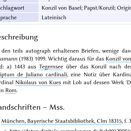
Schlagwort
Konzil von Basel; Papst/Konzil; Origi
Sprache
Lateinisch
schreibung
 den teils autograph erhaltenen Briefen, wenige dav
ssmann (1983) 1099. Wichtig daraus für das
Konzil von
nd: a) 1443 aus
Tegernsee
über das Konzil nach de
riptum de Juliano cardinali
, eine Notiz über Kardi
rdinal
Nikolaus von Kues
mit Lob auf dessen Werk 'Doc
 in
Rom
.
ndschriften – Mss.
München, Bayerische Staatsbibliothek, Clm 18315
, f.