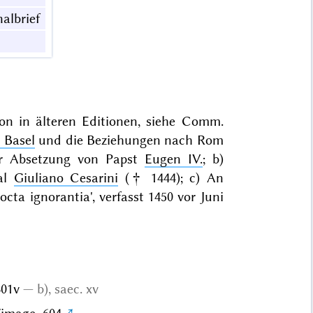
nalbrief
on in älteren Editionen, siehe Comm.
 Basel
und die Beziehungen nach Rom
r Absetzung von Papst
Eugen IV.
; b)
nal
Giuliano Cesarini
(† 1444); c) An
ta ignorantia', verfasst 1450 vor Juni
 301v
b), saec. xv