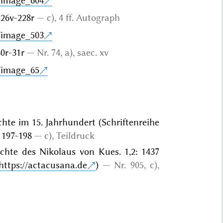
/image_604
 226v-228r
c), 4 ff.
Autograph
/image_503
 30r-31r
Nr. 74, a), saec. xv
/image_65
hte im 15. Jahrhundert (Schriftenreihe
 197-198
c), Teildruck
chte des Nikolaus von Kues. 1,2: 1437
https://actacusana.de
)
Nr. 905, c),