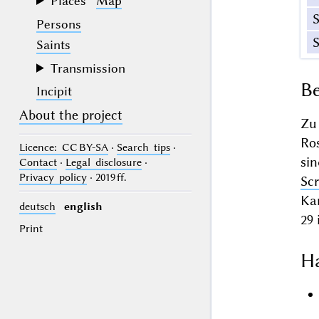
Places
Map
Persons
Saints
Transmission
Be
Incipit
About the project
Zu
Ro
Licence
: CC BY-SA
·
Search tips
·
si
Contact
·
Legal disclosure
·
Privacy policy
· 2019 ff.
Sc
Ka
deutsch
english
29
Print
Ha