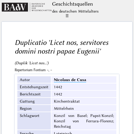
Geschichts­quellen
des deutschen Mittelalters
☰
Duplicatio 'Licet nos, servitores
domini nostri papae Eugenii'
(Duplik 'Licet nos...')
Repertorium Fontium –, –
Autor
Nicolaus de Cusa
Entstehungszeit
1442
Berichtszeit
1442
Gattung
Kirchentraktat
Region
Mittelrhein
Schlagwort
Konzil von Basel; Papst/Konzil;
Konzil von Ferrara-Florenz;
Reichstag
Sprache
Lateinisch