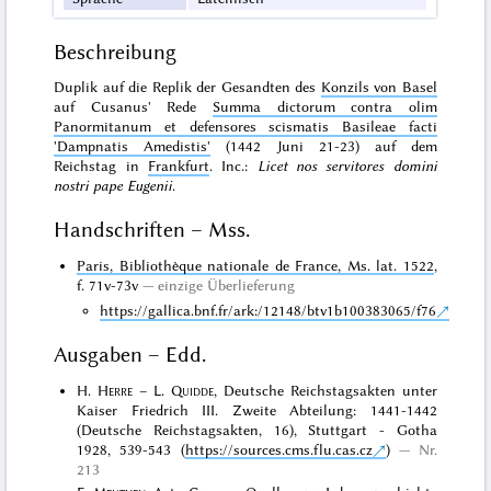
Beschreibung
Duplik auf die Replik der Gesandten des
Konzils von Basel
auf Cusanus' Rede
Summa dictorum contra olim
Panormitanum et defensores scismatis Basileae facti
'Dampnatis Amedistis'
(1442 Juni 21-23) auf dem
Reichstag in
Frankfurt
. Inc.:
Licet nos servitores domini
nostri pape Eugenii
.
Handschriften – Mss.
Paris, Bibliothèque nationale de France, Ms. lat. 1522
,
f. 71v-73v
einzige Überlieferung
https://gallica.bnf.fr/ark:/12148/btv1b100383065/f76
Ausgaben – Edd.
H.
Herre
– L.
Quidde
, Deutsche Reichstagsakten unter
Kaiser Friedrich III. Zweite Abteilung: 1441-1442
(Deutsche Reichstagsakten, 16), Stuttgart - Gotha
1928, 539-543 (
https://sources.cms.flu.cas.cz
)
Nr.
213