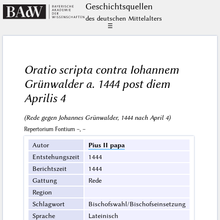
Geschichts­quellen
des deutschen Mittelalters
☰
Oratio scripta contra Iohannem
Grünwalder a. 1444 post diem
Aprilis 4
(Rede gegen Johannes Grünwalder, 1444 nach April 4)
Repertorium Fontium –, –
Autor
Pius II papa
Entstehungszeit
1444
Berichtszeit
1444
Gattung
Rede
Region
Schlagwort
Bischofswahl/Bischofseinsetzung
Sprache
Lateinisch