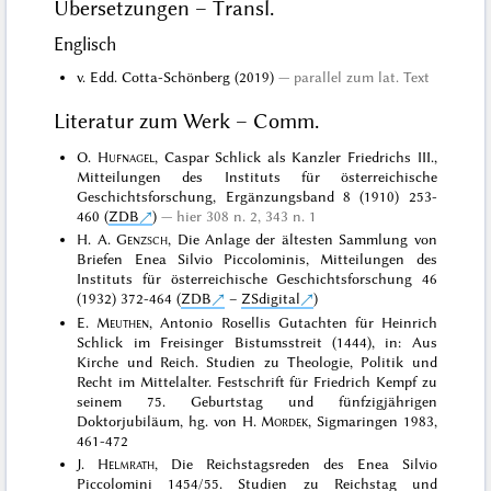
Übersetzungen – Transl.
Englisch
v. Edd. Cotta-Schönberg (2019)
parallel zum lat. Text
Literatur zum Werk – Comm.
O.
Hufnagel
, Caspar Schlick als Kanzler Friedrichs III.,
Mitteilungen des Instituts für österreichische
Geschichtsforschung, Ergänzungsband 8 (1910) 253-
460 (
ZDB
)
hier 308 n. 2, 343 n. 1
H. A.
Genzsch
, Die Anlage der ältesten Sammlung von
Briefen Enea Silvio Piccolominis, Mitteilungen des
Instituts für österreichische Geschichtsforschung 46
(1932) 372-464 (
ZDB
–
ZSdigital
)
E.
Meuthen
, Antonio Rosellis Gutachten für Heinrich
Schlick im Freisinger Bistumsstreit (1444), in: Aus
Kirche und Reich. Studien zu Theologie, Politik und
Recht im Mittelalter. Festschrift für Friedrich Kempf zu
seinem 75. Geburtstag und fünfzigjährigen
Doktorjubiläum, hg. von H.
Mordek
, Sigmaringen 1983,
461-472
J.
Helmrath
, Die Reichstagsreden des Enea Silvio
Piccolomini 1454/55. Studien zu Reichstag und