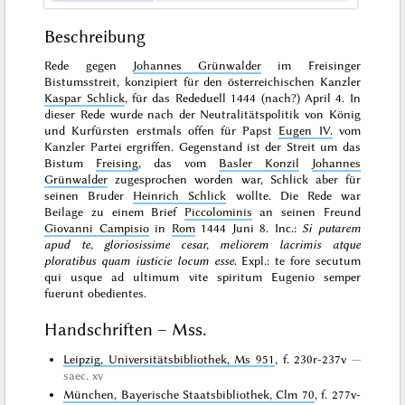
Beschreibung
Rede gegen
Johannes Grünwalder
im Freisinger
Bistumsstreit, konzipiert für den österreichischen Kanzler
Kaspar Schlick
, für das Rededuell 1444 (nach?) April 4. In
dieser Rede wurde nach der Neutralitätspolitik von König
und Kurfürsten erstmals offen für Papst
Eugen IV.
vom
Kanzler Partei ergriffen. Gegenstand ist der Streit um das
Bistum
Freising
, das vom
Basler Konzil
Johannes
Grünwalder
zugesprochen worden war, Schlick aber für
seinen Bruder
Heinrich Schlick
wollte. Die Rede war
Beilage zu einem Brief
Piccolominis
an seinen Freund
Giovanni Campisio
in
Rom
1444 Juni 8. Inc.:
Si putarem
apud te, gloriosissime cesar, meliorem lacrimis atque
ploratibus quam iusticie locum esse
. Expl.: te fore secutum
qui usque ad ultimum vite spiritum Eugenio semper
fuerunt obedientes.
Handschriften – Mss.
Leipzig, Universitätsbibliothek, Ms 951
, f. 230r-237v
saec. xv
München, Bayerische Staatsbibliothek, Clm 70
, f. 277v-