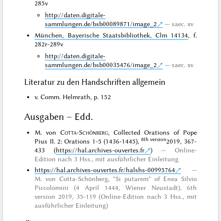
285v
http://daten.digitale-
sammlungen.de/bsb00089871/image_2
saec. xv
München, Bayerische Staatsbibliothek, Clm 14134
, f.
282r-289v
http://daten.digitale-
sammlungen.de/bsb00035476/image_2
saec. xv
Literatur zu den Handschriften allgemein
v. Comm. Helmrath, p. 152
Ausgaben – Edd.
M. von
Cotta-Schönberg
, Collected Orations of Pope
8th version
Pius II. 2: Orations 1-5 (1436-1445),
2019, 367-
433 (
https://hal.archives-ouvertes.fr
)
Online-
Edition nach 3 Hss., mit ausführlicher Einleitung
https://hal.archives-ouvertes.fr/halshs-00995764
M. von Cotta-Schönberg, "Si putarem" of Enea Silvio
Piccolomini (4 April 1444, Wiener Neustadt), 6th
version 2019, 35-119 (Online-Edition nach 3 Hss., mit
ausführlicher Einleitung)