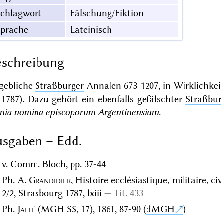
Schlagwort
Fälschung/Fiktion
Sprache
Lateinisch
schreibung
gebliche
Straßburger
Annalen 673-1207, in Wirklichke
1787). Dazu gehört ein ebenfalls gefälschter
Straßbu
nia nomina episcoporum Argentinensium
.
sgaben – Edd.
v. Comm. Bloch, pp. 37-44
Ph. A.
Grandidier
, Histoire ecclésiastique, militaire, ci
2/2, Strasbourg 1787, lxiii
Tit. 433
Ph.
Jaffé
(MGH SS, 17), 1861, 87-90 (
dMGH
)