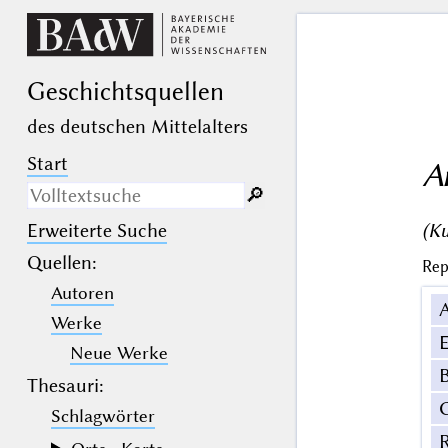
Geschichts­quellen
des deutschen Mittelalters
Start
A
🔎︎
(Ku
Erweiterte Suche
Nur in Beschreibungs­texten
suchen
Quellen
:
Rep
Autoren
_
(der Unterstrich) ist Platzhalter für
genau ein Zeichen.
Werke
%
(das Prozentzeichen) ist Platzhalter
E
für kein, ein oder mehr als ein
Neue Werke
Zeichen.
B
Thesauri:
Schlagwörter