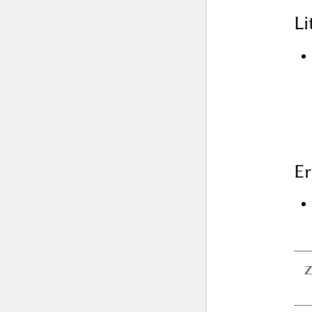
L
Er
Z