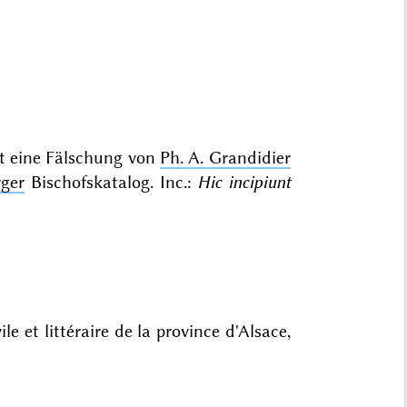
it eine Fälschung von
Ph. A. Grandidier
rger
Bischofskatalog. Inc.:
Hic incipiunt
vile et littéraire de la province d'Alsace,