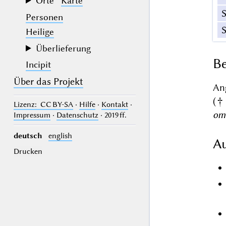
Orte
Karte
Personen
Heilige
Überlieferung
Be
Incipit
Über das Projekt
An
(† 
Lizenz
: CC BY-SA
·
Hilfe
·
Kontakt
·
om
Impressum
·
Datenschutz
· 2019 ff.
deutsch
english
Au
Drucken