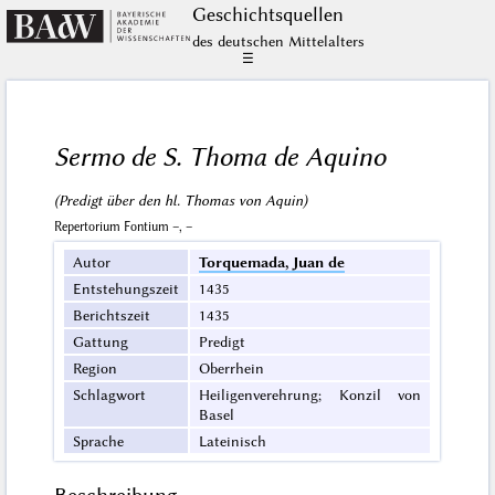
Geschichts­quellen
des deutschen Mittelalters
☰
Sermo de S. Thoma de Aquino
(Predigt über den hl. Thomas von Aquin)
Repertorium Fontium –, –
Autor
Torquemada, Juan de
Entstehungszeit
1435
Berichtszeit
1435
Gattung
Predigt
Region
Oberrhein
Schlagwort
Heiligenverehrung; Konzil von
Basel
Sprache
Lateinisch