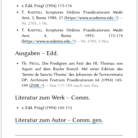
v. Edd. Prügl (1994) 173-176
T.
Kaeppeli
, Scriptores Ordinis Praedicatorum Medii
Aevi, 3, Roma 1980, 27 (
https://www.academia.edu
)
Nr. 2705, 1 Hs.
T.
Kaeppeli
, Scriptores Ordinis Praedicatorum Medii
Aevi, 4, Roma 1993, 173-174
(
https://www.academia.edu
)
Nr. 2705, 3 Hss.
Ausgaben – Edd.
Th.
Prügl
, Die Predigten am Fest des Hl. Thomas von
Aquin auf dem Basler Konzil. Mit einer Edition des
'Sermo de Sancto Thoma' des Johannes de Turrecremata
OP, Archivum Fratrum Praedicatorum 64 (1994) 145-
199 (
ZDB
)
hier 177-199 nach vier Hss.
Literatur zum Werk – Comm.
v. Edd. Prügl (1994) 145-172
Literatur zum Autor – Comm. gen.