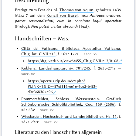
Beschreibung
Predigt zum Fest des hl.
Thomas von Aquin
, gehalten 1435
März 7 auf dem
Konzil von Basel
. Inc.:
Antiquos oratores,
patres reverendissimi, cum in concione loqui oportebat
(Prolog);
Non potest civitas abscondi
(Text).
Handschriften – Mss.
Città del Vaticano, Biblioteca Apostolica Vaticana,
Chig. lat. C VII 213
, f. 165r-172r
saec. xv
https://digi.vatlib.it/view/MSS_Chig.C.VII.213/0168
Koblenz, Landeshauptarchiv, 701/245
, f. 263v-271r
saec. xv
https://apertus.rlp.de/index.php?
PLINK=1&ID=4f7ef116-ee1e-4ce2-b4f5-
d0c368362596
Pommersfelden, Schloss Weissenstein. Gräflich
Schönborn'sche Schloßbibliothek, Cod. 169 (2686)
, f.
56r-63v
saec. xv
Wiesbaden, Hochschul- und Landesbibliothek, Hs. 11
, f.
282r-297r
saec. xv
Literatur zu den Handschriften allgemein