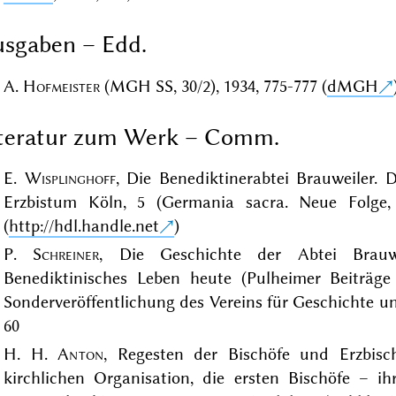
sgaben – Edd.
A.
Hofmeister
(MGH SS, 30/2), 1934, 775-777 (
dMGH
iteratur zum Werk – Comm.
E.
Wisplinghoff
, Die Benediktinerabtei Brauweiler. 
Erzbistum Köln, 5 (Germania sacra. Neue Folge,
(
http://hdl.handle.net
)
P.
Schreiner
, Die Geschichte der Abtei Brauwe
Benediktinisches Leben heute (Pulheimer Beiträg
Sonderveröffentlichung des Vereins für Geschichte u
60
H. H.
Anton
, Regesten der Bischöfe und Erzbisch
kirchlichen Organisation, die ersten Bischöfe – i