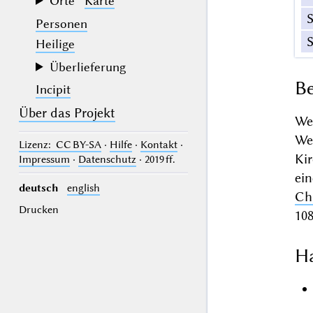
Orte
Karte
Personen
Heilige
Überlieferung
Be
Incipit
Über das Projekt
We
We
Lizenz
: CC BY-SA
·
Hilfe
·
Kontakt
·
Ki
Impressum
·
Datenschutz
· 2019 ff.
ei
deutsch
english
Ch
Drucken
108
Ha