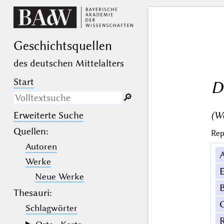
Geschichts­quellen
des deutschen Mittelalters
Start
D
🔎︎
(We
Erweiterte Suche
Nur in Beschreibungs­texten
suchen
Quellen
:
Rep
Autoren
_
(der Unterstrich) ist Platzhalter für
genau ein Zeichen.
Werke
%
(das Prozentzeichen) ist Platzhalter
E
für kein, ein oder mehr als ein
Neue Werke
Zeichen.
B
Thesauri:
Schlagwörter