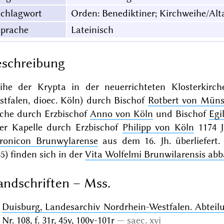
Schlagwort
Orden: Benediktiner; Kirchweihe/Alt
Sprache
Lateinisch
schreibung
ihe der Krypta in der neuerrichteten Klosterkir
stfalen, dioec. Köln) durch Bischof
Rotbert von Müns
rche durch Erzbischof
Anno von Köln
und Bischof
Egi
ner Kapelle durch Erzbischof
Philipp von Köln
1174 J
ronicon Brunwylarense
aus dem 16. Jh. überliefert
5) finden sich in der
Vita Wolfelmi Brunwilarensis abb
ndschriften – Mss.
Duisburg, Landesarchiv Nordrhein-Westfalen. Abteil
Nr. 108
, f. 31r, 45v, 100v-101r
saec. xvi