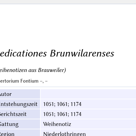
edicationes Brunwilarenses
ihenotizen aus Brauweiler)
ertorium Fontium –, –
Autor
ntstehungszeit
1051; 1061; 1174
erichtszeit
1051; 1061; 1174
Gattung
Weihenotiz
Region
Niederlothringen