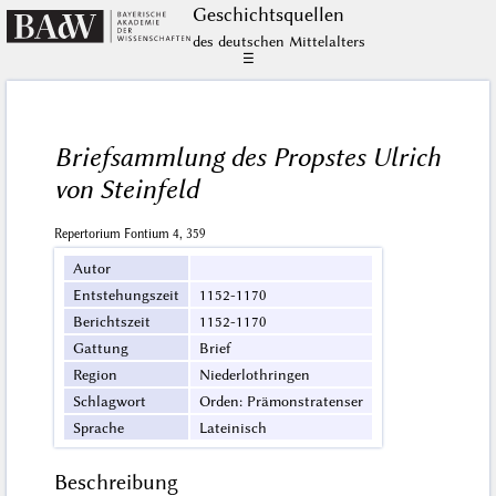
Geschichts­quellen
des deutschen Mittelalters
☰
Briefsammlung des Propstes Ulrich
von Steinfeld
Repertorium Fontium 4, 359
Autor
Entstehungszeit
1152-1170
Berichtszeit
1152-1170
Gattung
Brief
Region
Niederlothringen
Schlagwort
Orden: Prämonstratenser
Sprache
Lateinisch
Beschreibung