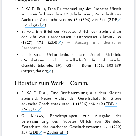
F. W. E.
Roth
, Eine Briefsammlung des Propstes Ulrich
von Steinfeld aus dem 12. Jahrhundert, Zeitschrift des
Aachener Geschichtsvereins 18 (1896) 254-311 (
ZDB
–
ZSdigital
)
E.
Hau
, Ein Brief des Propstes Ulrich von Steinfeld an
den Abt von Hardehausen, Cistercienser Chronik 39
(1927) 172 (
ZDB
)
Auszug mit deutscher
Paraphrase
I.
Joester
, Urkundenbuch der Abtei Steinfeld
(Publikationen der Gesellschaft für rheinische
Geschichtskunde, 60), Köln - Bonn 1976, 603-639
(
https://doi.org
)
Literatur zum Werk – Comm.
F. W. E.
Roth
, Eine Briefsammlung aus dem Kloster
Steinfeld, Neues Archiv der Gesellschaft für ältere
deutsche Geschichtskunde 21 (1896) 558-560 (
ZDB
–
ZSdigital
)
G.
Krikava
, Berichtigungen zur Ausgabe der
Briefsammlung des Propstes Ulrich von Steinfeld,
Zeitschrift des Aachener Geschichtsvereins 22 (1900)
357 (
ZDB
–
ZSdigital
)