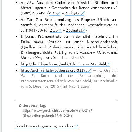
A.
Zák
, Aus dem Codex von Arnstein, Studien und
Mitteilungen zur Geschichte des Benediktinerordens 23
(1902) 439-451 (
ZDB
–
ZSdigital
)
A.
Zák
, Zur Briefsammlung des Propstes Ulrich von
Steinfeld, Zeitschrift des Aachener Geschichtsvereins
25 (1903) 73-86 (
ZDB
–
ZSdigital
)
I.
Joester
, Prämonstratenser in der Eifel – Steinfeld, in:
Eiflia sacra. Studien zu einer Klosterlandschaft
(Quellen und Abhandlungen zur mittelrheinischen
Kirchengeschichte, 70), hg. von J.
Mötsch
– M.
Schoebel
,
Mainz 1994, 175-201
hier 187-189
http://de.wikipedia.org/wiki/Ulrich_von_Steinfeld
http://archivalia.hypotheses.org/52293
K. Graf, F.
W. E. Roth und die Briefsammlung des
Prämonstratensers Ulrich von Steinfeld, in: Archivalia
vom 6. Dezember 2015 (mit Nachträgen)
Zitiervorschlag:
https://www.geschichtsquellen.de/werk/2197
(Bearbeitungsstand: 17.04.2024)
Korrekturen / Ergänzungen melden