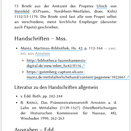
73 Briefe aus der Amtszeit des Propstes
Ulrich
von
Steinfeld
(O.Praem., Nordrhein-Westfalen, dioec. Köln)
1152/53-1170. Die Briefe sind fast alle vom Propst selbst
an verschiedene, meist kirchliche Empfänger (darunter
auch Päpste) geschrieben.
Handschriften – Mss.
Mainz, Martinus-Bibliothek, Hs. 42
, p. 112-164
saec.
xiii, aus
Arnstein
http://bibliotheca-laureshamensis-
digital.de/view/mbm_hs42/0116
https://gutenberg-capture.ub.uni-
mainz.de/mittelalterlichehand/content/pageview/1022661
Literatur zu den Handschriften allgemein
v. Edd. Roth, pp. 242-244
B.
Krings
, Das Prämonstratenserstift Arnstein a. d.
Lahn im Mittelalter (1139-1527) (Veröffentlichungen
der Historischen Kommission für Nassau, 48),
Wiesbaden 1990, 262-263
Ausgaben – Edd.