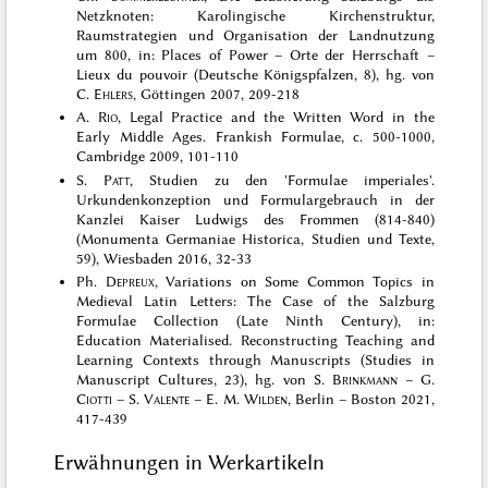
Netzknoten: Karolingische Kirchenstruktur,
Raumstrategien und Organisation der Landnutzung
um 800, in: Places of Power – Orte der Herrschaft –
Lieux du pouvoir (Deutsche Königspfalzen, 8), hg. von
C.
Ehlers
, Göttingen 2007, 209-218
A.
Rio
, Legal Practice and the Written Word in the
Early Middle Ages. Frankish Formulae, c. 500-1000,
Cambridge 2009, 101-110
S.
Patt
, Studien zu den 'Formulae imperiales'.
Urkundenkonzeption und Formulargebrauch in der
Kanzlei Kaiser Ludwigs des Frommen (814-840)
(Monumenta Germaniae Historica, Studien und Texte,
59), Wiesbaden 2016, 32-33
Ph.
Depreux
, Variations on Some Common Topics in
Medieval Latin Letters: The Case of the Salzburg
Formulae Collection (Late Ninth Century), in:
Education Materialised. Reconstructing Teaching and
Learning Contexts through Manuscripts (Studies in
Manuscript Cultures, 23), hg. von S.
Brinkmann
– G.
Ciotti
– S.
Valente
– E. M.
Wilden
, Berlin – Boston 2021,
417-439
Erwähnungen in Werkartikeln