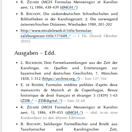
K.
Zeumer
(MGH Formulae Merowingici et Karolini
aevi, 1), 1886, 438-439 (
dMGH
)
B.
Bischoff
, Die südostdeutschen Schreibschulen und
Bibliotheken in der Karolingerzeit. 2: Die vorwiegend
österreichischen Diözesen, Wiesbaden 1980, 201-202
http://www.mirabileweb.it/title/formulae-
salzburgenses-title/177608
1 Hs. (Stand: Oktober
2025)
Ausgaben – Edd.
L.
Rockinger
, Drei Formelsammlungen aus der Zeit der
Karolinger, in: Quellen und Erörterungen zur
bayerischen und deutschen Geschichte, 7, München
1858, 1-312 (
https://archive.org
)
hier 127-166
E.
de Rozière
, Formules inédites publiées d'après deux
manuscrits de Munich et de Copenhague, Revue
historique de droit français et étranger 5 (1859) 1-65
(
ZDB
–
ZDBdigital
)
hier 35-60
K.
Zeumer
(MGH Formulae Merowingici et Karolini
aevi, 1), 1886, 439-455 (
dMGH
)
ebd. ix-xx eine
Konkordanz zu den älteren Editionen
B.
Bischoff
, Salzburger Formelbücher und Briefe aus
Tassilonischer und Karolingischer Zeit,