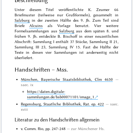
Beschreibung
Unter diesem Titel veröffentlichte K. Zeumer 66
Briefmuster (teilweise nur Grußformeln), gesammelt in
Salzburg
in der zweiten Hälfte des 9. Jh. Zum Teil sind
Briefe
Alcuins
als Vorlage benutzt. Vier weitere
Formelsammlungen aus
Salzburg
aus dem späten 8. und
frühen 9. Jh. entdeckte B. Bischoff in einer neuzeitlichen
Abschrift: Sammlung I enthält 37 Stücke, Sammlung II 21,
Sammlung III 23, Sammlung IV 15. Fast die Hälfte der
Texte in diesen vier Sammlungen ist anderweitig nicht
überliefert.
Handschriften – Mss.
München, Bayerische Staatsbibliothek, Clm 4650
saec. ix
https://daten.digitale-
sammlungen.de/bsb00071101/image_1
Regensburg, Staatliche Bibliothek, Rat. ep. 422
saec.
xviii
Literatur zu den Handschriften allgemein
v. Comm. Rio, pp. 247-248
zur Münchener Hs.