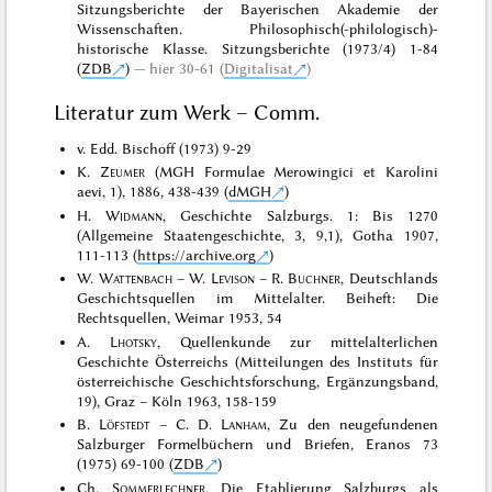
Sitzungsberichte der Bayerischen Akademie der
Wissenschaften. Philosophisch(-philologisch)-
historische Klasse. Sitzungsberichte (1973/4) 1-84
(
ZDB
)
hier 30-61 (
Digitalisat
)
Literatur zum Werk – Comm.
v. Edd. Bischoff (1973) 9-29
K.
Zeumer
(MGH Formulae Merowingici et Karolini
aevi, 1), 1886, 438-439 (
dMGH
)
H.
Widmann
, Geschichte Salzburgs. 1: Bis 1270
(Allgemeine Staatengeschichte, 3, 9,1), Gotha 1907,
111-113 (
https://archive.org
)
W.
Wattenbach
– W.
Levison
– R.
Buchner
, Deutschlands
Geschichtsquellen im Mittelalter. Beiheft: Die
Rechtsquellen, Weimar 1953, 54
A.
Lhotsky
, Quellenkunde zur mittelalterlichen
Geschichte Österreichs (Mitteilungen des Instituts für
österreichische Geschichtsforschung, Ergänzungsband,
19), Graz – Köln 1963, 158-159
B.
Löfstedt
– C. D.
Lanham
, Zu den neugefundenen
Salzburger Formelbüchern und Briefen, Eranos 73
(1975) 69-100 (
ZDB
)
Ch.
Sommerlechner
, Die Etablierung Salzburgs als