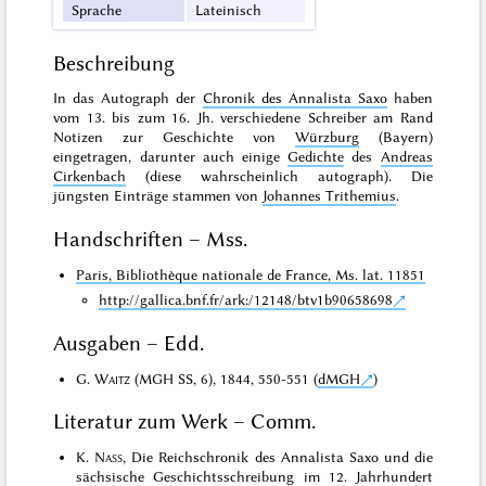
Sprache
Lateinisch
Beschreibung
In das Autograph der
Chronik des Annalista Saxo
haben
vom 13. bis zum 16. Jh. verschiedene Schreiber am Rand
Notizen zur Geschichte von
Würzburg
(Bayern)
eingetragen, darunter auch einige
Gedichte
des
Andreas
Cirkenbach
(diese wahrscheinlich
autograph
). Die
jüngsten Einträge stammen von
Johannes Trithemius
.
Handschriften – Mss.
Paris, Bibliothèque nationale de France, Ms. lat. 11851
http://gallica.bnf.fr/ark:/12148/btv1b90658698
Ausgaben – Edd.
G.
Waitz
(MGH SS, 6), 1844, 550-551 (
dMGH
)
Literatur zum Werk – Comm.
K.
Nass
, Die Reichschronik des Annalista Saxo und die
sächsische Geschichtsschreibung im 12. Jahrhundert