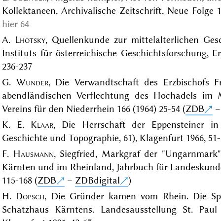
Kollektaneen, Archivalische Zeitschrift, Neue Folge 1
hier 64
A.
Lhotsky
, Quellenkunde zur mittelalterlichen Ges
Instituts für österreichische Geschichtsforschung, 
236-237
G.
Wunder
, Die Verwandtschaft des Erzbischofs Fr
abendländischen Verflechtung des Hochadels im Mi
Vereins für den Niederrhein 166 (1964) 25-54 (
ZDB
K. E.
Klaar
, Die Herrschaft der Eppensteiner in
Geschichte und Topographie, 61), Klagenfurt 1966, 51
F.
Hausmann
, Siegfried, Markgraf der "Ungarnmark
Kärnten und im Rheinland, Jahrbuch für Landeskunde 
115-168 (
ZDB
–
ZDBdigital
)
H.
Dopsch
, Die Gründer kamen vom Rhein. Die Span
Schatzhaus Kärntens. Landesausstellung St. Paul 1