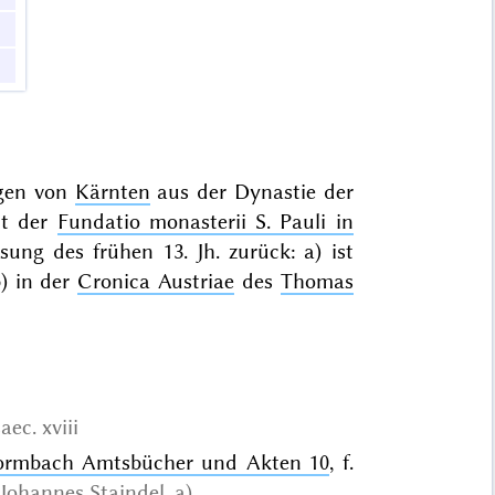
ögen von
Kärnten
aus der Dynastie der
it der
Fundatio monasterii S. Pauli in
ng des frühen 13. Jh. zurück: a) ist
b) in der
Cronica Austriae
des
Thomas
saec. xviii
 Formbach Amtsbücher und Akten 10
, f.
Johannes Staindel
, a)