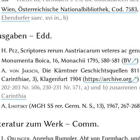
Wien, Österreichische Nationalbibliothek, Cod. 7583
,
Ebendorfer
saec. xvi in., b)
sgaben – Edd.
H.
Pez
, Scriptores rerum Austriacarum veteres ac genuin
Monumenta Boica, 16, Monachii 1795, 580-581 (
BV
)
A.
von Jaksch
, Die Kärntner Geschichtsquellen 81
Carinthiae, 3), Klagenfurt 1904 (
https://archive.org
)
202-203 Nr. 506, 230-231 Nr. 571, a) und b) zusammen
Carinthia
A.
Lhotsky
(MGH SS rer. Germ. N. S., 13), 1967, 267-268
iteratur zum Werk – Comm.
L.
Oblinger
, Angelus Rumpler, Abt von Formbach, und