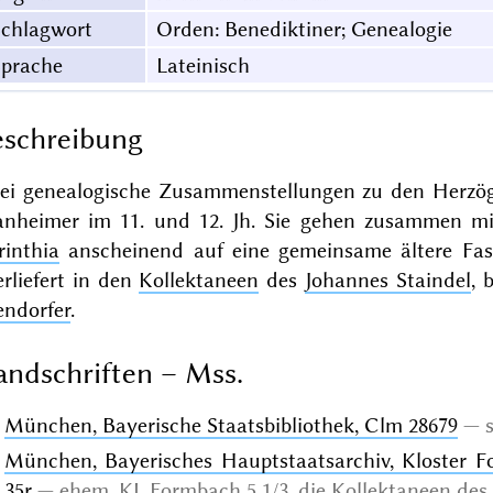
Schlagwort
Orden: Benediktiner; Genealogie
Sprache
Lateinisch
schreibung
ei genealogische Zusammenstellungen zu den Herz
anheimer im 11. und 12. Jh. Sie gehen zusammen m
rinthia
anscheinend auf eine gemeinsame ältere Fassu
rliefert in den
Kollektaneen
des
Johannes Staindel
, 
endorfer
.
ndschriften – Mss.
München, Bayerische Staatsbibliothek, Clm 28679
München, Bayerisches Hauptstaatsarchiv, Kloster
35r
ehem. KL Formbach 5 1/3, die Kollektaneen des