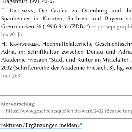
Klagenfurt 1991, 43-67
F.
Hausmann
, Die Grafen zu Ortenburg und ih
Spanheimer in Kärnten, Sachsen und Bayern sow
Grenzmarken 36 (1994) 9-62 (
ZDB
)
prosopographi
bis 20. Jh.
H.
Krahwinkler
, Hochmittelalterliche Geschichtss
Adria, in: Schriftkultur zwischen Donau und Adri
Akademie Friesach "Stadt und Kultur im Mittelalter", 
2002 (Schriftenreihe der Akademie Friesach, 8), hg. v
hier 263
itiervorschlag:
https://www.geschichtsquellen.de/werk/2432 (Bearbeitung
rrekturen / Ergänzungen melden