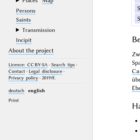
Places
Map
Persons
Saints
Transmission
Be
Incipit
About the project
Zw
Sp
Licence
: CC BY-SA
·
Search tips
·
Ca
Contact
·
Legal disclosure
·
Privacy policy
· 2019 ff.
übe
Eb
deutsch
english
Print
Ha