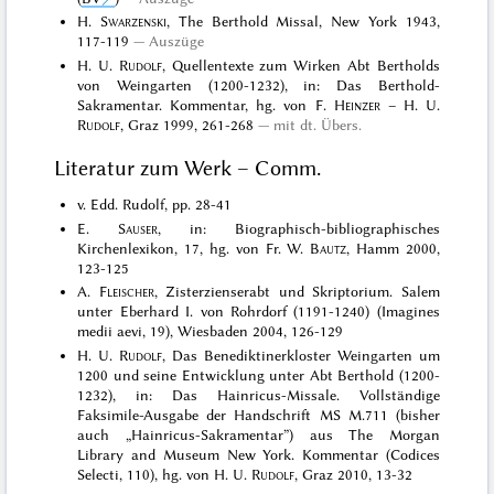
H.
Swarzenski
, The Berthold Missal, New York 1943,
117-119
Auszüge
H. U.
Rudolf
, Quellentexte zum Wirken Abt Bertholds
von Weingarten (1200-1232), in: Das Berthold-
Sakramentar. Kommentar, hg. von F.
Heinzer
– H. U.
Rudolf
, Graz 1999, 261-268
mit dt. Übers.
Literatur zum Werk – Comm.
v. Edd. Rudolf, pp. 28-41
E.
Sauser
, in: Biographisch-bibliographisches
Kirchenlexikon, 17, hg. von Fr. W.
Bautz
, Hamm 2000,
123-125
A.
Fleischer
, Zisterzienserabt und Skriptorium. Salem
unter Eberhard I. von Rohrdorf (1191-1240) (Imagines
medii aevi, 19), Wiesbaden 2004, 126-129
H. U.
Rudolf
, Das Benediktinerkloster Weingarten um
1200 und seine Entwicklung unter Abt Berthold (1200-
1232), in: Das Hainricus-Missale. Vollständige
Faksimile-Ausgabe der Handschrift MS M.711 (bisher
auch „Hainricus-Sakramentar”) aus The Morgan
Library and Museum New York. Kommentar (Codices
Selecti, 110), hg. von H. U.
Rudolf
, Graz 2010, 13-32