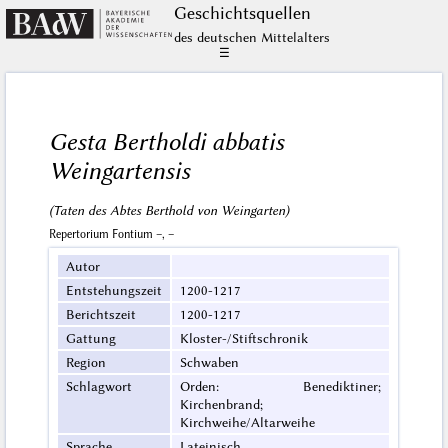
Geschichts­quellen
des deutschen Mittelalters
☰
Gesta Bertholdi abbatis
Weingartensis
(Taten des Abtes Berthold von Weingarten)
Repertorium Fontium –, –
Autor
Entstehungszeit
1200-1217
Berichtszeit
1200-1217
Gattung
Kloster-/Stiftschronik
Region
Schwaben
Schlagwort
Orden: Benediktiner;
Kirchenbrand;
Kirchweihe/Altarweihe
Sprache
Lateinisch