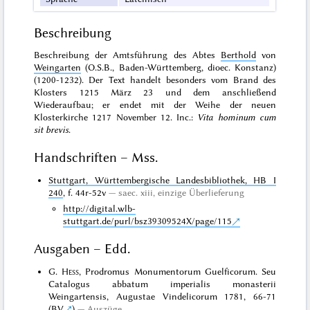
Beschreibung
Beschreibung der Amtsführung des Abtes
Berthold
von
Weingarten
(O.S.B., Baden-Württemberg, dioec. Konstanz)
(1200-1232). Der Text handelt besonders vom Brand des
Klosters 1215 März 23 und dem anschließend
Wiederaufbau; er endet mit der Weihe der neuen
Klosterkirche 1217 November 12. Inc.:
Vita hominum cum
sit brevis
.
Handschriften – Mss.
Stuttgart, Württembergische Landesbibliothek, HB I
240
, f. 44r-52v
saec. xiii,
einzige Überlieferung
http://digital.wlb-
stuttgart.de/purl/bsz39309524X/page/115
Ausgaben – Edd.
G.
Hess
, Prodromus Monumentorum Guelficorum. Seu
Catalogus abbatum imperialis monasterii
Weingartensis, Augustae Vindelicorum 1781, 66-71
(
BV
)
Auszüge