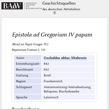
Geschichts­quellen
des deutschen Mittelalters
☰
Epistola ad Gregorium IV papam
(Brief an Papst Gregor IV.)
Repertorium Fontium 5, 194
Autor
Gozbaldus abbas Altahensis
Entstehungszeit
842
Berichtszeit
842
Gattung
Brief
Region
Frankenreich
Schlagwort
Amtseinsetzung/Amtsabsetzung;
Reliquien; Bischofsweihe
Sprache
Lateinisch