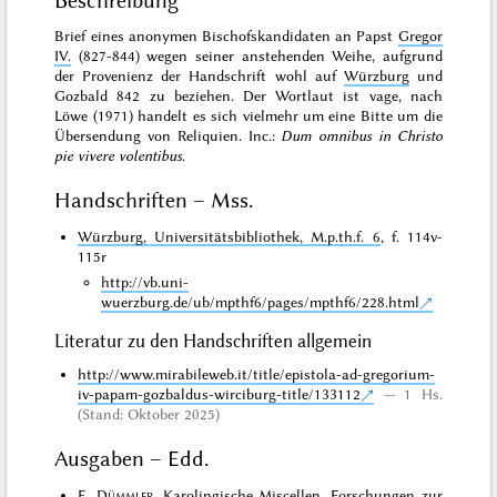
Beschreibung
Brief eines anonymen Bischofskandidaten an Papst
Gregor
IV.
(827-844) wegen seiner anstehenden Weihe, aufgrund
der Provenienz der Handschrift wohl auf
Würzburg
und
Gozbald 842 zu beziehen. Der Wortlaut ist vage, nach
Löwe (1971) handelt es sich vielmehr um eine Bitte um die
Übersendung von Reliquien. Inc.:
Dum omnibus in Christo
pie vivere volentibus
.
Handschriften – Mss.
Würzburg, Universitätsbibliothek, M.p.th.f. 6
, f. 114v-
115r
http://vb.uni-
wuerzburg.de/ub/mpthf6/pages/mpthf6/228.html
Literatur zu den Handschriften allgemein
http://www.mirabileweb.it/title/epistola-ad-gregorium-
iv-papam-gozbaldus-wirciburg-title/133112
1 Hs.
(Stand: Oktober 2025)
Ausgaben – Edd.
E.
Dümmler
, Karolingische Miscellen, Forschungen zur