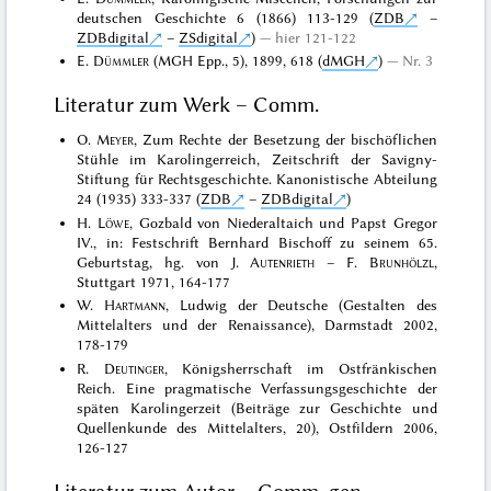
deutschen Geschichte 6 (1866) 113-129 (
ZDB
–
ZDBdigital
–
ZSdigital
)
hier 121-122
E.
Dümmler
(MGH Epp., 5), 1899, 618 (
dMGH
)
Nr. 3
Literatur zum Werk – Comm.
O.
Meyer
, Zum Rechte der Besetzung der bischöflichen
Stühle im Karolingerreich, Zeitschrift der Savigny-
Stiftung für Rechtsgeschichte. Kanonistische Abteilung
24 (1935) 333-337 (
ZDB
–
ZDBdigital
)
H.
Löwe
, Gozbald von Niederaltaich und Papst Gregor
IV., in: Festschrift Bernhard Bischoff zu seinem 65.
Geburtstag, hg. von J.
Autenrieth
– F.
Brunhölzl
,
Stuttgart 1971, 164-177
W.
Hartmann
, Ludwig der Deutsche (Gestalten des
Mittelalters und der Renaissance), Darmstadt 2002,
178-179
R.
Deutinger
, Königsherrschaft im Ostfränkischen
Reich. Eine pragmatische Verfassungsgeschichte der
späten Karolingerzeit (Beiträge zur Geschichte und
Quellenkunde des Mittelalters, 20), Ostfildern 2006,
126-127