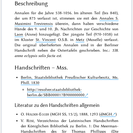
Beschreibung
Annalen für die Jahre 538-1056. Im älteren Teil (bis 840),
der um 875 verfasst ist, stimmen sie mit den
Annales S.
Maximini Trevirensis
überein, dann haben verschiedene
Hände des 9. und 10. Jh. Nachrichten zur Geschichte von
Laon
(Aisne) hinzugefügt. Der jüngste Teil (970-1058) ist
im Kloster
St. Vincent
O.S.B. in
Metz
(Moselle) verfasst.
Die
original überlieferten Annalen
sind in der Berliner
Handschrift neben die Ostertafeln geschrieben. Inc.:
538.
anno eclypsis solis facta est
.
Handschriften – Mss.
Berlin, Staatsbibliothek Preußischer Kulturbesitz, Ms.
Phill. 1830
http://resolver.staatsbibliothek-
berlin.de/SBB000017B900000000
Literatur zu den Handschriften allgemein
O.
Holder-Egger
(MGH SS, 15/2), 1888, 1293 (
dMGH
)
V.
Rose
, Verzeichniss der Lateinischen Handschriften
der Königlichen Bibliothek zu Berlin. 1: Die Meerman-
Handschriften des Sir Thomas Phillipps (Die