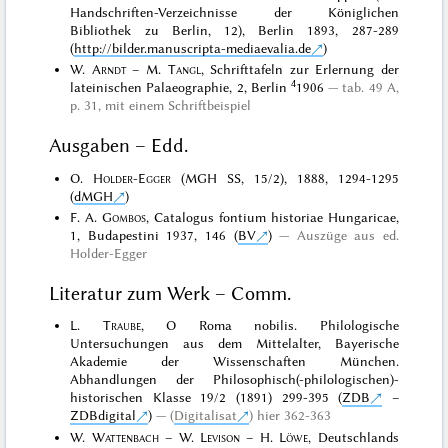
Handschriften-Verzeichnisse der Königlichen
Bibliothek zu Berlin, 12), Berlin 1893, 287-289
(
http://bilder.manuscripta-mediaevalia.de
)
W.
Arndt
– M.
Tangl
, Schrifttafeln zur Erlernung der
4
lateinischen Palaeographie, 2, Berlin
1906
tab. 49 A,
p. 31, mit einem Schriftbeispiel
Ausgaben – Edd.
O.
Holder-Egger
(MGH SS, 15/2), 1888, 1294-1295
(
dMGH
)
F. A.
Gombos
, Catalogus fontium historiae Hungaricae,
1, Budapestini 1937, 146 (
BV
)
Auszüge aus ed.
Holder-Egger
Literatur zum Werk – Comm.
L.
Traube
, O Roma nobilis. Philologische
Untersuchungen aus dem Mittelalter, Bayerische
Akademie der Wissenschaften München.
Abhandlungen der Philosophisch(-philologischen)-
historischen Klasse 19/2 (1891) 299-395 (
ZDB
–
ZDBdigital
)
(
Digitalisat
) hier 362-363
W.
Wattenbach
– W.
Levison
– H.
Löwe
, Deutschlands