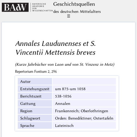
Geschichts­quellen
des deutschen Mittelalters
☰
Annales Laudunenses et S.
Vincentii Mettensis breves
(Kurze Jahrbücher von Laon und von St. Vinzenz in Metz)
Repertorium Fontium 2, 296
Autor
Entstehungszeit
um 875-um 1058
Berichtszeit
538-1056
Gattung
Annalen
Region
Frankenreich; Oberlothringen
Schlagwort
Orden: Benediktiner; Ostertafeln
Sprache
Lateinisch