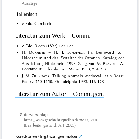
Auszüge
Italienisch
v. Edd. Gamberini
Literatur zum Werk – Comm.
v. Edd. Bloch (1897) 122-127
H.
Dormeier
– H. J.
Schuffels
, in: Bernward von
Hildesheim und das Zeitalter der Ottonen. Katalog der
Ausstellung Hildesheim 1993, 2, hg. von M.
Brandt
– A.
Eggebrecht
, Hildesheim – Mainz 1993, 234-237
J. M.
Ziolkowski
, Talking Animals. Medieval Latin Beast
Poetry, 750-1150, Philadelphia 1993, 116-128
Literatur zum Autor – Comm. gen.
Zitiervorschlag:
https://www.geschichtsquellen.de/werk/3300
(Bearbeitungsstand: 09.11.2025)
Korrekturen / Ergänzungen melden