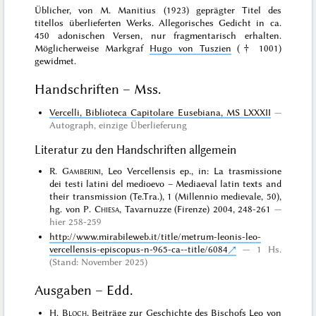
Üblicher, von M. Manitius (1923) geprägter Titel des
titellos überlieferten Werks. Allegorisches Gedicht in ca.
450 adonischen Versen, nur fragmentarisch erhalten.
Möglicherweise Markgraf
Hugo von Tuszien
(† 1001)
gewidmet.
Handschriften – Mss.
Vercelli, Biblioteca Capitolare Eusebiana, MS LXXXII
Autograph
,
einzige Überlieferung
Literatur zu den Handschriften allgemein
R.
Gamberini
, Leo Vercellensis ep., in: La trasmissione
dei testi latini del medioevo – Mediaeval latin texts and
their transmission (Te.Tra.), 1 (Millennio medievale, 50),
hg. von P.
Chiesa
, Tavarnuzze (Firenze) 2004, 248-261
hier 258-259
http://www.mirabileweb.it/title/metrum-leonis-leo-
vercellensis-episcopus-n-965-ca--title/6084
1 Hs.
(Stand: November 2025)
Ausgaben – Edd.
H.
Bloch
, Beiträge zur Geschichte des Bischofs Leo von