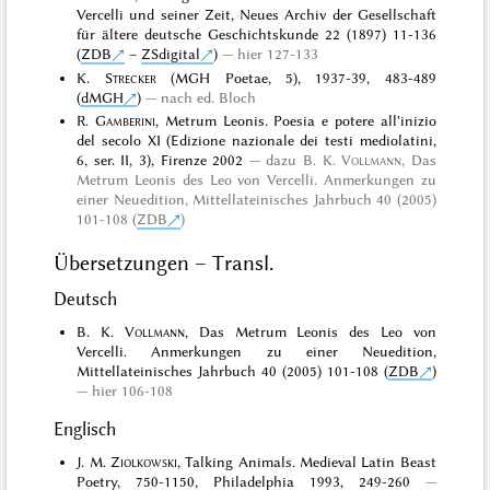
Vercelli und seiner Zeit, Neues Archiv der Gesellschaft
für ältere deutsche Geschichtskunde 22 (1897) 11-136
(
ZDB
–
ZSdigital
)
hier 127-133
K.
Strecker
(MGH Poetae, 5), 1937-39, 483-489
(
dMGH
)
nach ed. Bloch
R.
Gamberini
, Metrum Leonis. Poesia e potere all'inizio
del secolo XI (Edizione nazionale dei testi mediolatini,
6, ser. II, 3), Firenze 2002
dazu
B. K.
Vollmann
, Das
Metrum Leonis des Leo von Vercelli. Anmerkungen zu
einer Neuedition, Mittellateinisches Jahrbuch 40 (2005)
101-108 (
ZDB
)
Übersetzungen – Transl.
Deutsch
B. K.
Vollmann
, Das Metrum Leonis des Leo von
Vercelli. Anmerkungen zu einer Neuedition,
Mittellateinisches Jahrbuch 40 (2005) 101-108 (
ZDB
)
hier 106-108
Englisch
J. M.
Ziolkowski
, Talking Animals. Medieval Latin Beast
Poetry, 750-1150, Philadelphia 1993, 249-260