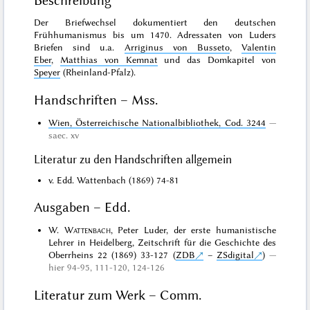
Beschreibung
Der Briefwechsel dokumentiert den deutschen
Frühhumanismus bis um 1470. Adressaten von Luders
Briefen sind u.a.
Arriginus von Busseto
,
Valentin
Eber
,
Matthias von Kemnat
und das Domkapitel von
Speyer
(Rheinland-Pfalz).
Handschriften – Mss.
Wien, Österreichische Nationalbibliothek, Cod. 3244
saec. xv
Literatur zu den Handschriften allgemein
v. Edd. Wattenbach (1869) 74-81
Ausgaben – Edd.
W.
Wattenbach
, Peter Luder, der erste humanistische
Lehrer in Heidelberg, Zeitschrift für die Geschichte des
Oberrheins 22 (1869) 33-127 (
ZDB
–
ZSdigital
)
hier 94-95, 111-120, 124-126
Literatur zum Werk – Comm.