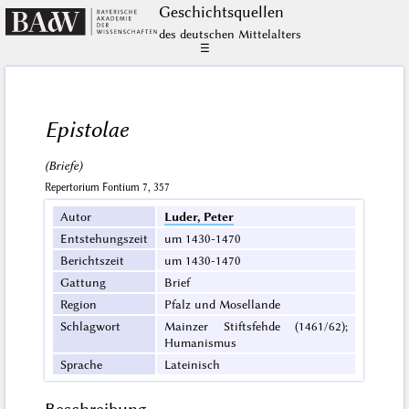
Geschichts­quellen
des deutschen Mittelalters
☰
Epistolae
(Briefe)
Repertorium Fontium 7, 357
Autor
Luder, Peter
Entstehungszeit
um 1430-1470
Berichtszeit
um 1430-1470
Gattung
Brief
Region
Pfalz und Mosellande
Schlagwort
Mainzer Stiftsfehde (1461/62);
Humanismus
Sprache
Lateinisch