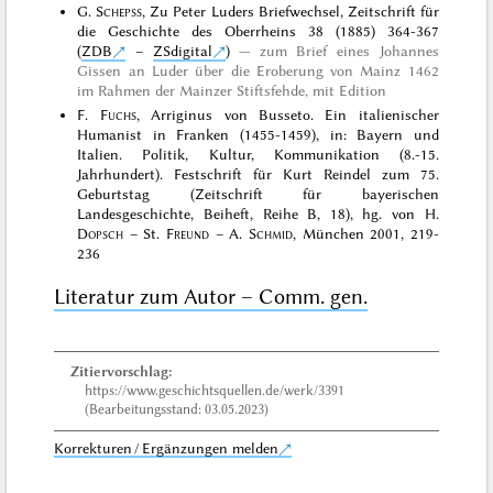
G.
Schepss
, Zu Peter Luders Briefwechsel, Zeitschrift für
die Geschichte des Oberrheins 38 (1885) 364-367
(
ZDB
–
ZSdigital
)
zum Brief eines Johannes
Gissen an Luder über die Eroberung von Mainz 1462
im Rahmen der Mainzer Stiftsfehde, mit Edition
F.
Fuchs
, Arriginus von Busseto. Ein italienischer
Humanist in Franken (1455-1459), in: Bayern und
Italien. Politik, Kultur, Kommunikation (8.-15.
Jahrhundert). Festschrift für Kurt Reindel zum 75.
Geburtstag (Zeitschrift für bayerischen
Landesgeschichte, Beiheft, Reihe B, 18), hg. von H.
Dopsch
– St.
Freund
– A.
Schmid
, München 2001, 219-
236
Literatur zum Autor – Comm. gen.
Zitiervorschlag:
https://www.geschichtsquellen.de/werk/3391
(Bearbeitungsstand: 03.05.2023)
Korrekturen / Ergänzungen melden