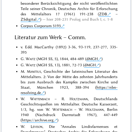
besonderer Berücksichtigung der nicht veröffentlichten
Teile seiner Chronik, Deutsches Archiv für Erforschung
des Mittelalters 17 (1961) 191-238 (
ZDB
–
ZSdigital
)
hier 208-231 Prolog und Buch I, c. 1-8
Corpus Corporum 5195
Literatur zum Werk – Comm.
v. Edd. MacCarthy (1892) 3-36, 93-119, 237-277, 335-
395
G.
Waitz
(MGH SS, 5), 1844, 484-489 (
dMGH
)
G.
Waitz
(MGH SS, 13), 1881, 72-73 (
dMGH
)
M.
Manitius
, Geschichte der lateinischen Literatur des
Mittelalters. 2: Von der Mitte des zehnten Jahrhunderts
bis zum Ausbruch des Kampfes zwischen Kirche und
Staat, München 1923, 388-394 (
https://nbn-
resolving.de
)
W.
Wattenbach
– R.
Holtzmann
, Deutschlands
Geschichtsquellen im Mittelalter. Deutsche Kaiserzeit,
1/3, hg. von W.
Wattenbach
– W.
Holtzmann
, Berlin
1940 (Nachdruck Darmstadt 1967), 447-449
(
https://archive.org
)
W.
Levison
, Die "Annales Lindisfarnenses et
Dunelmenses", Deutsches Archiv für Erforschung des