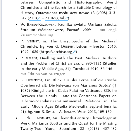
between Computistic and Historiography: World
Chronicles and the Search for a Suitable Chronology of
History, Quaestiones medii aevi novae 13 (2008) 313-
347 (
ZDB
–
ZDBdigital
)
W.
Baran-Kozłowski
, Kronika świata Mariana Szkota.
Studium źródłoznawcze, Poznań 2009
mit engl.
Zusammenfassung
P.
Verbist
, in: The Encyclopedia of the Medieval
Chronicle, hg. von G.
Dunphy
, Leiden – Boston 2010,
1079-1080 (
https://archive.org
)
P.
Verbist
, Duelling with the Past. Medieval Authors
and the Problem of Christian Era, c. 990-1135 (Studies
in the early Middle Ages, 21), Turnhout 2010, 85-146
mit Edition von Auszügen
G.
Hemprich
, Ein Blick aus der Ferne auf die irische
Oberherrschaft: Die Relevanz von Marianus Scotus' (†
1082) Königsliste im Codex Palatino-Vaticanus 830, in:
Between the Islands – and the Continent. Papers on
Hiberno-Scandinavian-Continental Relations in the
Early Middle Ages (Studia Medievalia Septentrionalia,
21), hg. von R.
Simek
– A.
Ivanova
, Wien 2013, 109-139
C. Ph. E.
Nothaft
, An Eleventh-Century Chronologer at
Work: Marianus Scottus and the Quest for the Missing
Twenty-Two Years, Speculum 88 (2013) 457-482