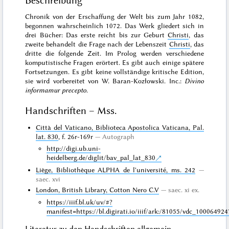
Beschreibung
Chronik von der Erschaffung der Welt bis zum Jahr 1082,
begonnen wahrscheinlich 1072. Das Werk gliedert sich in
drei Bücher: Das erste reicht bis zur Geburt
Christi
, das
zweite behandelt die Frage nach der Lebenszeit
Christi
, das
dritte die folgende Zeit. Im Prolog werden verschiedene
komputistische Fragen erörtert. Es gibt auch einige spätere
Fortsetzungen. Es gibt
keine vollständige kritische Edition
,
sie wird vorbereitet von W. Baran-Kozłowski. Inc.:
Divino
informamur precepto
.
Handschriften – Mss.
Città del Vaticano, Biblioteca Apostolica Vaticana, Pal.
lat. 830
, f. 26r-169r
Autograph
http://digi.ub.uni-
heidelberg.de/diglit/bav_pal_lat_830
Liège, Bibliothèque ALPHA de l'université, ms. 242
saec. xvi
London, British Library, Cotton Nero C.V
saec. xi ex.
https://iiif.bl.uk/uv/#?
manifest=https://bl.digirati.io/iiif/ark:/81055/vdc_10006492