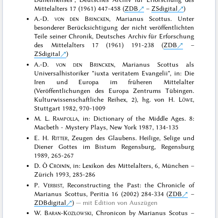
Mittelalters 17 (1961) 447-458 (
ZDB
–
ZSdigital
)
A.-D.
von den Brincken
, Marianus Scottus. Unter
besonderer Berücksichtigung der nicht veröffentlichten
Teile seiner Chronik, Deutsches Archiv für Erforschung
des Mittelalters 17 (1961) 191-238 (
ZDB
–
ZSdigital
)
A.-D.
von den Brincken
, Marianus Scottus als
Universalhistoriker "iuxta veritatem Evangelii", in: Die
Iren und Europa im früheren Mittelalter
(Veröffentlichungen des Europa Zentrums Tübingen.
Kulturwissenschaftliche Reihex, 2), hg. von H.
Löwe
,
Stuttgart 1982, 970-1009
M. L.
Rampolla
, in: Dictionary of the Middle Ages. 8:
Macbeth - Mystery Plays, New York 1987, 134-135
E. H.
Ritter
, Zeugen des Glaubens. Heilige, Selige und
Diener Gottes im Bistum Regensburg, Regensburg
1989, 265-267
D.
Ó Cróinín
, in: Lexikon des Mittelalters, 6, München –
Zürich 1993, 285-286
P.
Verbist
, Reconstructing the Past: the Chronicle of
Marianus Scottus, Peritia 16 (2002) 284-334 (
ZDB
–
ZDBdigital
)
mit Edition von Auszügen
W.
Baran-Kozłowski
, Chronicon by Marianus Scotus –