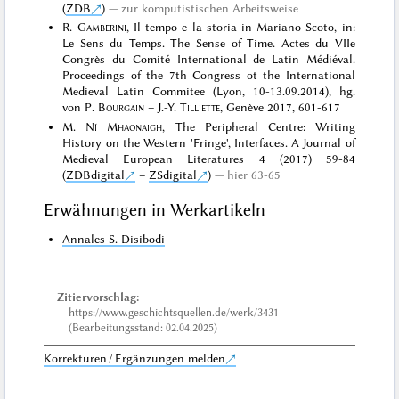
(
ZDB
)
zur komputistischen Arbeitsweise
R.
Gamberini
, Il tempo e la storia in Mariano Scoto, in:
Le Sens du Temps. The Sense of Time. Actes du VIIe
Congrès du Comité International de Latin Médiéval.
Proceedings of the 7th Congress ot the International
Medieval Latin Commitee (Lyon, 10-13.09.2014), hg.
von P.
Bourgain
– J.-Y.
Tilliette
, Genève 2017, 601-617
M.
Ní Mhaonaigh
, The Peripheral Centre: Writing
History on the Western 'Fringe', Interfaces. A Journal of
Medieval European Literatures 4 (2017) 59-84
(
ZDBdigital
–
ZSdigital
)
hier 63-65
Erwähnungen in Werkartikeln
Annales S. Disibodi
Zitiervorschlag:
https://www.geschichtsquellen.de/werk/3431
(Bearbeitungsstand: 02.04.2025)
Korrekturen / Ergänzungen melden