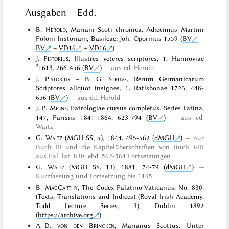
Ausgaben – Edd.
B.
Herold
, Mariani Scoti chronica. Adiecimus Martini
Poloni historiam, Basileae: Joh. Oporinus 1559 (
BV
–
BV
–
VD16
–
VD16
)
J.
Pistorius
, Illustres veteres scriptores, 1, Hannoviae
2
1613, 266-456 (
BV
)
aus ed. Herold
J.
Pistorius
– B. G.
Struve
, Rerum Germanicarum
Scriptores aliquot insignes, 1, Ratisbonae 1726, 448-
656 (
BV
)
aus ed. Herold
J. P.
Migne
, Patrologiae cursus completus. Series Latina,
147, Parisiis 1841-1864, 623-794 (
BV
)
aus ed.
Waitz
G.
Waitz
(MGH SS, 5), 1844, 495-562 (
dMGH
)
nur
Buch III und die Kapitelüberschriften von Buch I-III
aus Pal. lat. 830, ebd. 562-564 Fortsetzungen
G.
Waitz
(MGH SS, 13), 1881, 74-79 (
dMGH
)
Kurzfassung und Fortsetzung bis 1105
B.
MacCarthy
, The Codex Palatino-Vaticanus, No. 830.
(Texts, Translations and Indices) (Royal Irish Academy,
Todd Lecture Series, 3), Dublin 1892
(
https://archive.org
)
A.-D.
von den Brincken
, Marianus Scottus. Unter