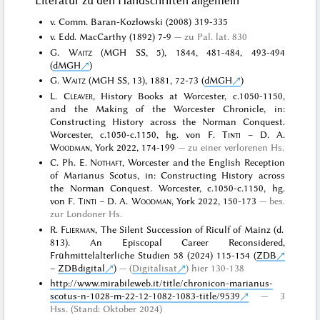
Literatur zu den Handschriften allgemein
v. Comm. Baran-Kozłowski (2008) 319-335
v. Edd. MacCarthy (1892) 7-9
zu Pal. lat. 830
G.
Waitz
(MGH SS, 5), 1844, 481-484, 493-494
(
dMGH
)
G.
Waitz
(MGH SS, 13), 1881, 72-73 (
dMGH
)
L.
Cleaver
, History Books at Worcester, c.1050-1150,
and the Making of the Worcester Chronicle, in:
Constructing History across the Norman Conquest.
Worcester, c.1050-c.1150, hg. von F.
Tinti
– D. A.
Woodman
, York 2022, 174-199
zu einer verlorenen Hs.
C. Ph. E.
Nothaft
, Worcester and the English Reception
of Marianus Scotus, in: Constructing History across
the Norman Conquest. Worcester, c.1050-c.1150, hg.
von F.
Tinti
– D. A.
Woodman
, York 2022, 150-173
bes.
zur Londoner Hs.
R.
Flierman
, The Silent Succession of Riculf of Mainz ( d.
813 ). An Episcopal Career Reconsidered,
Frühmittelalterliche Studien 58 (2024) 115-154 (
ZDB
–
ZDBdigital
)
(
Digitalisat
) hier 130-138
http://www.mirabileweb.it/title/chronicon-marianus-
scotus-n-1028-m-22-12-1082-1083-title/9539
3
Hss. (Stand: Oktober 2024)