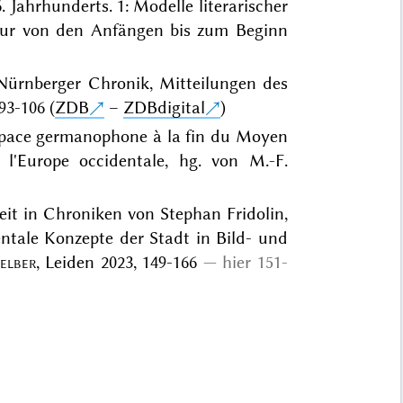
6. Jahrhunderts. 1: Modelle literarischer
atur von den Anfängen bis zum Beginn
 Nürnberger Chronik, Mitteilungen des
93-106 (
ZDB
–
ZDBdigital
)
espace germanophone à la fin du Moyen
 l'Europe occidentale, hg. von M.-F.
eit in Chroniken von Stephan Fridolin,
tale Konzepte der Stadt in Bild- und
elber
, Leiden 2023, 149-166
hier 151-