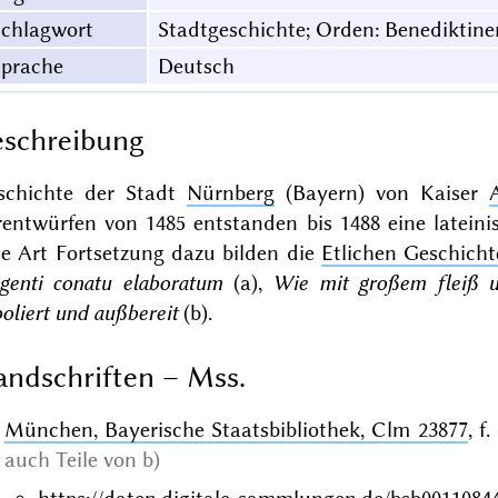
Schlagwort
Stadtgeschichte; Orden: Benediktine
Sprache
Deutsch
schreibung
schichte der Stadt
Nürnberg
(Bayern) von Kaiser
rentwürfen von 1485 entstanden bis 1488 eine lateini
ne Art Fortsetzung dazu bilden die
Etlichen Geschich
igenti conatu elaboratum
(a),
Wie mit großem fleiß u
oliert und außbereit
(b).
ndschriften – Mss.
München, Bayerische Staatsbibliothek, Clm 23877
, f
auch Teile von b)