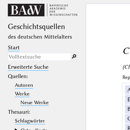
Geschichts­quellen
des deutschen Mittelalters
Start
C
🔎︎
(Ch
Erweiterte Suche
Nur in Beschreibungs­texten
suchen
Quellen
:
Rep
Autoren
_
(der Unterstrich) ist Platzhalter für
genau ein Zeichen.
Werke
%
(das Prozentzeichen) ist Platzhalter
E
für kein, ein oder mehr als ein
Neue Werke
Zeichen.
B
Thesauri:
Schlagwörter