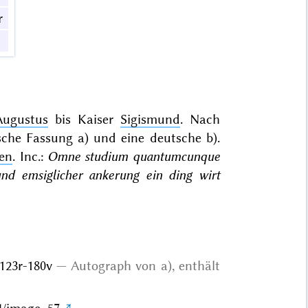
r
Augustus
bis Kaiser
Sigismund
. Nach
sche Fassung a) und eine deutsche b).
ten
. Inc.:
Omne studium quantumcunque
nd emsiglicher ankerung ein ding wirt
. 123r-180v
Autograph
von a), enthält