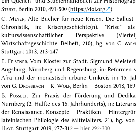
Ein Quellen- und Studienhandbuch zur Historiographi
Studt
, Berlin 2010, 491-500 (
https://doi.org
)
C.
Meyer
, Alte Bücher für neue Krisen. Die Sallust-
Chronistik, in: Krisengeschichte(n). "Krise" a
kulturwissenschaftlicher Perspektive (Vie
Wirtschaftsgeschichte. Beiheft, 210), hg. von C.
Mey
Stuttgart 2013, 213-247
E.
Feistner
, Vom Kloster zur Stadt: Sigmund Meister
Augsburg, Nürnberg und Regensburg, in: Reformen v
Afra und der monastisch-urbane Umkreis im 15. Jah
von G.
Drossbach
– K.
Wolf
, Berlin – Boston 2018, 169
B.
Posselt
, Zur Praxis der Förderung und Dedika
Nürnberg (2. Hälfte des 15. Jahrhunderts), in: Liter
der Renaissance. Konzepte – Praktiken – Hintergr
lateinischen Philologie des Mittelalters, 21), hg. vo
Haye
, Stuttgart 2019, 277-312
hier 292-300