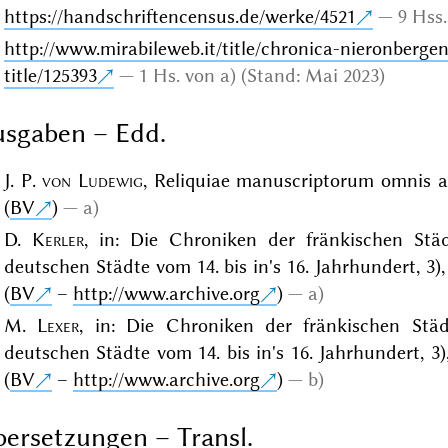
https://handschriftencensus.de/werke/4521
9 Hss.
http://www.mirabileweb.it/title/chronica-nieronberge
title/125393
1 Hs. von a) (Stand: Mai 2023)
sgaben – Edd.
J. P.
von Ludewig
, Reliquiae manuscriptorum omnis aev
(
BV
)
a)
D.
Kerler
, in: Die Chroniken der fränkischen Stä
deutschen Städte vom 14. bis in's 16. Jahrhundert, 3)
(
BV
–
http://www.archive.org
)
a)
M.
Lexer
, in: Die Chroniken der fränkischen Stä
deutschen Städte vom 14. bis in's 16. Jahrhundert, 3)
(
BV
–
http://www.archive.org
)
b)
ersetzungen – Transl.