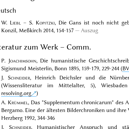
utsch
W.
Liebl
– S.
Kopitzki
, Die Gans ist noch nicht ge
Konzil, Meßkirch 2014, 154-157
Auszug
iteratur zum Werk – Comm.
P.
Joachimsohn
, Die humanistische Geschichtschrei
Sigismund Meisterlin, Bonn 1895, 159-179, 229-244 (
B
J.
Schneider
, Heinrich Deichsler und die Nürnber
(Wissensliteratur im Mittelalter, 5), Wiesbade
resolving.org
)
A.
Krümmel
, Das "Supplementum chronicarum" des A
Bergamo. Eine der ältesten Bilderchroniken und ihre 
Herzberg 1992, 344-346
J.
Schneider
, Humanistischer Anspruch und städt