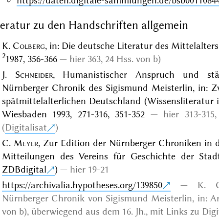
https://daten.digitale-sammlungen.de/bsb0011084
teratur zu den Handschriften allgemein
K.
Colberg
, in: Die deutsche Literatur des Mittelalter
2
1987, 356-366
hier 363, 24 Hss. von b)
J.
Schneider
, Humanistischer Anspruch und städt
Nürnberger Chronik des Sigismund Meisterlin, in: Z
spätmittelalterlichen Deutschland (Wissensliteratur i
Wiesbaden 1993, 271-316, 351-352
hier 313-315
(
Digitalisat
)
C.
Meyer
, Zur Edition der Nürnberger Chroniken in 
Mitteilungen des Vereins für Geschichte der Stad
ZDBdigital
)
hier 19-21
https://archivalia.hypotheses.org/139850
K. G
Nürnberger Chronik von Sigismund Meisterlin, in: Ar
von b), überwiegend aus dem 16. Jh., mit Links zu Digi