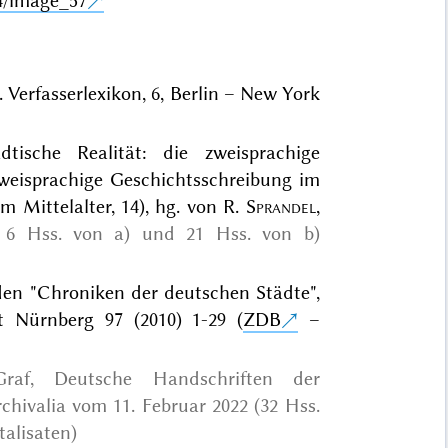
4/image_57
s. Verfasserlexikon, 6, Berlin – New York
ische Realität: die zweisprachige
weisprachige Geschichtsschreibung im
m Mittelalter, 14), hg. von R.
Sprandel
,
, 6 Hss. von a) und 21 Hss. von b)
den "Chroniken der deutschen Städte",
t Nürnberg 97 (2010) 1-29 (
ZDB
–
raf, Deutsche Handschriften der
chivalia vom 11. Februar 2022 (32 Hss.
talisaten)