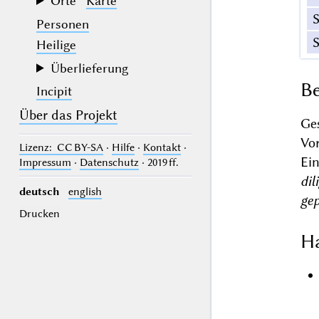
Orte
Karte
Personen
Heilige
Überlieferung
Be
Incipit
Über das Projekt
Ge
Vo
Lizenz
: CC BY-SA
·
Hilfe
·
Kontakt
·
Ei
Impressum
·
Datenschutz
· 2019 ff.
dil
deutsch
english
gep
Drucken
Ha