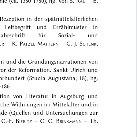
e (ca. 1350-1750), hg. von S.
Rau
– B.
Rezeption in der spätmittelalterlichen
ls Leitbegriff und Erzählmuster in
rteljahrschrift für Sozial- und
er
– K.
Patzel-Mattern
– G. J.
Schenk
,
lin und die Gründungsnarrationen von
or der Reformation. Sankt Ulrich und
rhundert (Studia Augustana, 18), hg.
-186
tion von Literatur in Augsburg und
arische Widmungen im Mittelalter und in
ünde (Quellen und Untersuchungen zur
n C.-F.
Bieritz
– C. C.
Brinkmann
– Th.