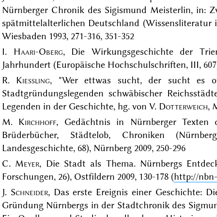
Nürnberger Chronik des Sigismund Meisterlin, in: Z
spätmittelalterlichen Deutschland (Wissensliteratur i
Wiesbaden 1993, 271-316, 351-352
I.
Haari-Oberg
, Die Wirkungsgeschichte der Tri
Jahrhundert (Europäische Hochschulschriften, III, 607)
R.
Kiessling
, "Wer ettwas sucht, der sucht es of
Stadtgründungslegenden schwäbischer Reichsstädte
Legenden in der Geschichte, hg. von V.
Dotterweich
, 
M.
Kirchhoff
, Gedächtnis in Nürnberger Texten d
Brüderbücher, Städtelob, Chroniken (Nürnb
Landesgeschichte, 68), Nürnberg 2009, 250-296
C.
Meyer
, Die Stadt als Thema. Nürnbergs Entdeck
Forschungen, 26), Ostfildern 2009, 130-178 (
http://nbn
J.
Schneider
, Das erste Ereignis einer Geschichte: 
Gründung Nürnbergs in der Stadtchronik des Sigmund 