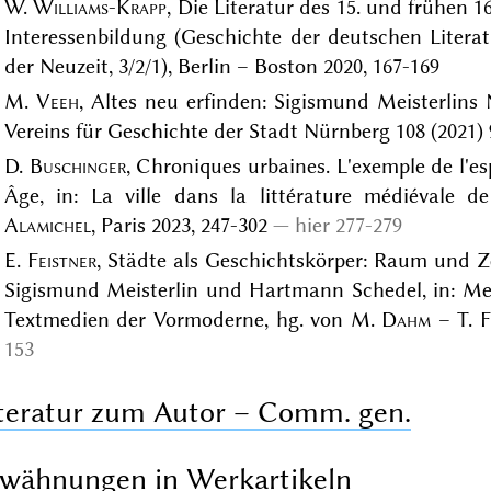
W.
Williams-Krapp
, Die Literatur des 15. und frühen 1
Interessenbildung (Geschichte der deutschen Liter
der Neuzeit, 3/2/1), Berlin – Boston 2020, 167-169
M.
Veeh
, Altes neu erfinden: Sigismund Meisterlins
Vereins für Geschichte der Stadt Nürnberg 108 (2021) 
D.
Buschinger
, Chroniques urbaines. L'exemple de l'
Âge, in: La ville dans la littérature médiévale de
Alamichel
, Paris 2023, 247-302
hier 277-279
E.
Feistner
, Städte als Geschichtskörper: Raum und Z
Sigismund Meisterlin und Hartmann Schedel, in: Men
Textmedien der Vormoderne, hg. von M.
Dahm
– T.
F
153
teratur zum Autor – Comm. gen.
wähnungen in Werkartikeln