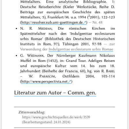
Mittelalters. Eine analytische Bibliographie. 1:
Deutsche Reiseberichte (Kieler Werkstücke, Reihe D.
Beiträge zur europäischen Geschichte des späten
2
Mittelalters, 5), Frankfurt/M. u.a. 1994 (
2001), 122-123
(
http://resolver.sub.uni-goettingen.de
)
Nr. 48
N. R.
Miedema
, Die römischen Kirchen im
Spätmittelalter nach den 'Indulgentiae ecclesiarum
urbis Romae' (Bibliothek des Deutschen Historischen
Instituts in Rom, 97), Tübingen 2001, 97-98
zur
Verwendung der
Indulgentiae ecclesiarum urbis Romae
G.
Wiedmann
, Der Nürnberger Kaufmann Nikolaus
Muffel in Rom (1452), in: Grand Tour. Adeliges Reisen
und europäische Kultur vom 14. bis zum 18.
Jahrhundert (Beihefte der Francia, 60), hg. von R.
Babel
– W.
Paravicini
, Ostfildern 2004, 105-114
(
http://www.perspectivia.net
)
Literatur zum Autor – Comm. gen.
Zitiervorschlag:
https://www.geschichtsquellen.de/werk/3539
(Bearbeitungsstand: 24.01.2024)