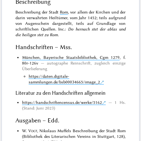
Beschreibung
Beschreibung der Stadt
Rom
, vor allem der Kirchen und der
darin verwahrten Heiltümer, vom Jahr 1452; teils aufgrund
von Augenschein dargestellt, teils auf Grundlage von
schriftlichen Quellen. Inc.:
Do hernach stet der ablas und
die heiligen stet zu Rom
.
Handschriften – Mss.
München, Bayerische Staatsbibliothek, Cgm 1279
, f.
80r-126v
autographe Reinschrift
, zugleich
einzige
Überlieferung
https://daten.digitale-
sammlungen.de/bsb00034665/image_2
Literatur zu den Handschriften allgemein
https://handschriftencensus.de/werke/5162
1 Hs.
(Stand: Juni 2023)
Ausgaben – Edd.
W.
Vogt
, Nikolaus Muffels Beschreibung der Stadt Rom
(Bibliothek des Literarischen Vereins in Stuttgart, 128),