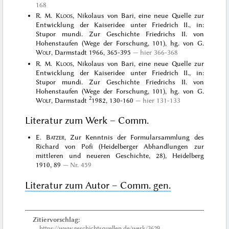
168
R. M.
Kloos
, Nikolaus von Bari, eine neue Quelle zur
Entwicklung der Kaiseridee unter Friedrich II., in:
Stupor mundi. Zur Geschichte Friedrichs II. von
Hohenstaufen (Wege der Forschung, 101), hg. von G.
Wolf
, Darmstadt 1966, 365-395
hier 366-368
R. M.
Kloos
, Nikolaus von Bari, eine neue Quelle zur
Entwicklung der Kaiseridee unter Friedrich II., in:
Stupor mundi. Zur Geschichte Friedrichs II. von
Hohenstaufen (Wege der Forschung, 101), hg. von G.
2
Wolf
, Darmstadt
1982, 130-160
hier 131-133
Literatur zum Werk – Comm.
E.
Batzer
, Zur Kenntnis der Formularsammlung des
Richard von Pofi (Heidelberger Abhandlungen zur
mittleren und neueren Geschichte, 28), Heidelberg
1910, 89
Nr. 459
Literatur zum Autor – Comm. gen.
Zitiervorschlag:
https://www.geschichtsquellen.de/werk/3629