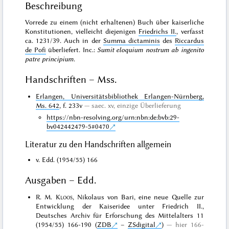
Beschreibung
Vorrede zu einem (nicht erhaltenen) Buch über kaiserliche
Konstitutionen, vielleicht diejenigen
Friedrichs II.
, verfasst
ca. 1231/39. Auch in der
Summa dictaminis
des
Riccardus
de Pofi
überliefert. Inc.:
Sumit eloquium nostrum ab ingenito
patre principium
.
Handschriften – Mss.
Erlangen, Universitätsbibliothek Erlangen-Nürnberg,
Ms. 642
, f. 233v
saec. xv,
einzige Überlieferung
https://nbn-resolving.org/urn:nbn:de:bvb:29-
bv042442479-5#0470
Literatur zu den Handschriften allgemein
v. Edd. (1954/55) 166
Ausgaben – Edd.
R. M.
Kloos
, Nikolaus von Bari, eine neue Quelle zur
Entwicklung der Kaiseridee unter Friedrich II.,
Deutsches Archiv für Erforschung des Mittelalters 11
(1954/55) 166-190 (
ZDB
–
ZSdigital
)
hier 166-