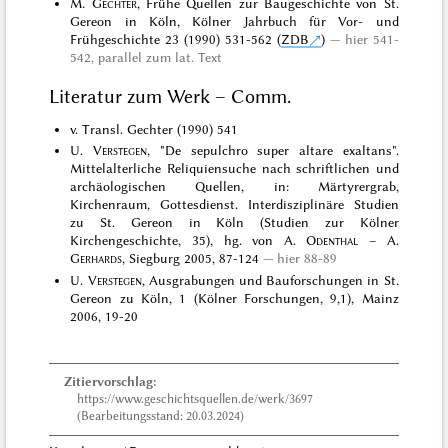
M.
Gechter
, Frühe Quellen zur Baugeschichte von St.
Gereon in Köln, Kölner Jahrbuch für Vor- und
Frühgeschichte 23 (1990) 531-562 (
ZDB
)
hier 541-
542, parallel zum lat. Text
Literatur zum Werk – Comm.
v. Transl. Gechter (1990) 541
U.
Verstegen
, "De sepulchro super altare exaltans".
Mittelalterliche Reliquiensuche nach schriftlichen und
archäologischen Quellen, in: Märtyrergrab,
Kirchenraum, Gottesdienst. Interdisziplinäre Studien
zu St. Gereon in Köln (Studien zur Kölner
Kirchengeschichte, 35), hg. von A.
Odenthal
– A.
Gerhards
, Siegburg 2005, 87-124
hier 88-89
U.
Verstegen
, Ausgrabungen und Bauforschungen in St.
Gereon zu Köln, 1 (Kölner Forschungen, 9,1), Mainz
2006, 19-20
Zitiervorschlag:
https://www.geschichtsquellen.de/werk/3697
(Bearbeitungsstand: 20.03.2024)