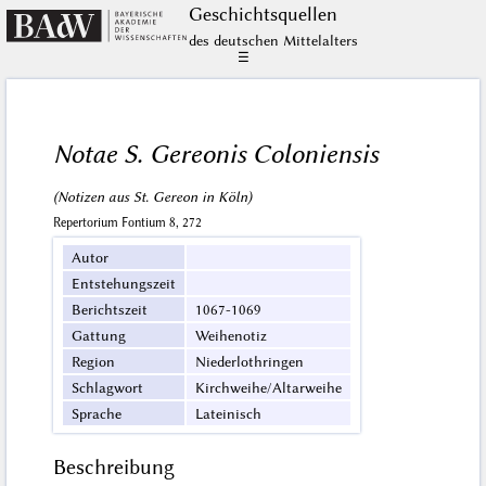
Geschichts­quellen
des deutschen Mittelalters
☰
Notae S. Gereonis Coloniensis
(Notizen aus St. Gereon in Köln)
Repertorium Fontium 8, 272
Autor
Entstehungszeit
Berichtszeit
1067-1069
Gattung
Weihenotiz
Region
Niederlothringen
Schlagwort
Kirchweihe/Altarweihe
Sprache
Lateinisch
Beschreibung