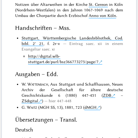
Notizen über Altarweihen in der Kirche
St. Gereon
in Köln
(Nordrhein-Westfalen) in den Jahren 1067-1069 nach dem
Umbau der Chorpartie durch Erzbischof
Anno von Köln
.
Handschriften – Mss.
Stuttgart, Württembergische Landesbibliothek, Cod.
bibl. 2° 21
, f. 2r-v
Eintrag saec. xii in einem
Evangeliar saec. xi
http://digital.wlb-
stuttgart.de/purl/bsz366773275/page/7
Ausgaben – Edd.
W.
Wattenbach
, Aus Stuttgart und Schaffhausen, Neues
Archiv der Gesellschaft für ältere deutsche
Geschichtskunde 6 (1880) 447-451 (
ZDB
–
ZSdigital
)
hier 447-448
G.
Waitz
(MGH SS, 13), 1881, 723 (
dMGH
)
Übersetzungen – Transl.
Deutsch