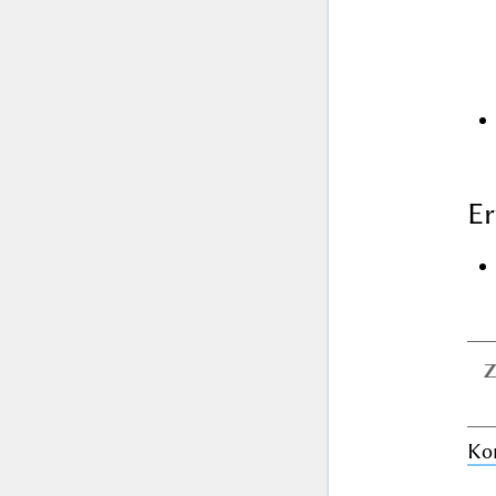
Er
Z
Ko