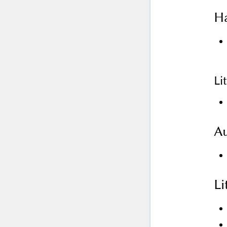
Ha
Li
Au
L