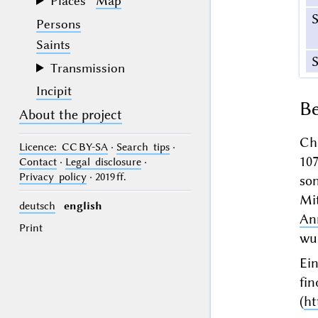
Places
Map
Persons
Saints
Transmission
Incipit
Be
About the project
Ch
Licence
: CC BY-SA
·
Search tips
·
10
Contact
·
Legal disclosure
·
Privacy policy
· 2019 ff.
so
Mi
deutsch
english
An
Print
wur
Ei
fi
(
ht