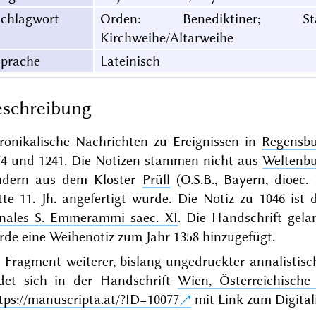
Schlagwort
Orden: Benediktiner; Stad
Kirchweihe/Altarweihe
Sprache
Lateinisch
schreibung
ronikalische Nachrichten zu Ereignissen in
Regensb
74 und 1241. Die Notizen stammen nicht aus
Weltenb
ndern aus dem Kloster
Prüll
(O.S.B., Bayern, dioec.
tte 11. Jh. angefertigt wurde. Die Notiz zu 1046 is
nales S. Emmerammi saec. XI
. Die Handschrift gela
de eine Weihenotiz zum Jahr 1358 hinzugefügt.
n Fragment weiterer, bislang
ungedruckter
annalistisc
ndet sich in der Handschrift
Wien, Österreichische 
tps://manuscripta.at/?ID=10077
mit Link zum Digitali