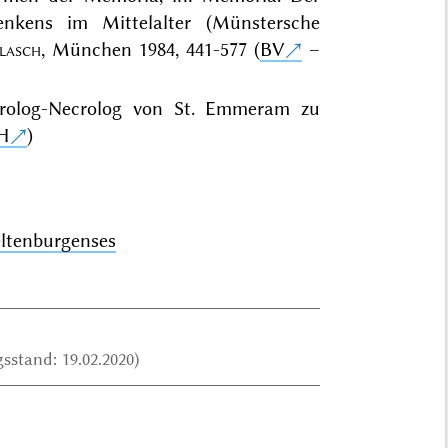
enkens im Mittelalter (Münstersche
lasch
, München 1984, 441-577 (
BV
–
rolog-Necrolog von St. Emmeram zu
H
)
ltenburgenses
sstand: 19.02.2020)