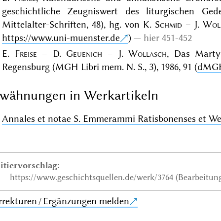
geschichtliche Zeugniswert des liturgischen Ged
Mittelalter-Schriften, 48), hg. von K.
Schmid
– J.
Wol
https://www.uni-muenster.de
)
hier 451-452
E.
Freise
– D.
Geuenich
– J.
Wollasch
, Das Marty
Regensburg (MGH Libri mem. N. S., 3), 1986, 91 (
dMG
wähnungen in Werkartikeln
Annales et notae S. Emmerammi Ratisbonenses et We
itiervorschlag:
https://www.geschichtsquellen.de/werk/3764 (Bearbeitung
rrekturen / Ergänzungen melden