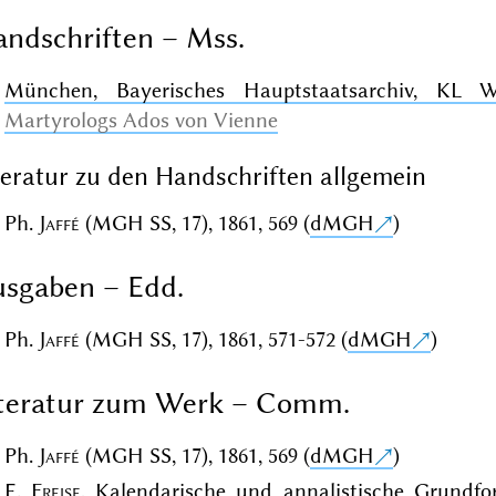
ndschriften – Mss.
München, Bayerisches Hauptstaatsarchiv, KL W
Martyrologs Ados von Vienne
teratur zu den Handschriften allgemein
Ph.
Jaffé
(MGH SS, 17), 1861, 569 (
dMGH
)
sgaben – Edd.
Ph.
Jaffé
(MGH SS, 17), 1861, 571-572 (
dMGH
)
iteratur zum Werk – Comm.
Ph.
Jaffé
(MGH SS, 17), 1861, 569 (
dMGH
)
E.
Freise
, Kalendarische und annalistische Grundf