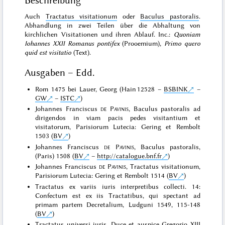
Beschreibung
Auch
Tractatus visitationum
oder
Baculus pastoralis
.
Abhandlung in zwei Teilen über die Abhaltung von
kirchlichen Visitationen und ihren Ablauf. Inc.:
Quoniam
Iohannes XXII Romanus pontifex
(Prooemium),
Primo quero
quid est visitatio
(Text).
Ausgaben – Edd.
Rom 1475 bei Lauer, Georg (Hain 12528 –
BSBINK
–
GW
–
ISTC
)
Johannes Franciscus
de Pavinis
, Baculus pastoralis ad
dirigendos in viam pacis pedes visitantium et
visitatorum, Parisiorum Lutecia: Gering et Rembolt
1503 (
BV
)
Johannes Franciscus
de Pavinis
, Baculus pastoralis,
(Paris) 1508 (
BV
–
http://catalogue.bnf.fr
)
Johannes Franciscus
de Pavinis
, Tractatus visitationum,
Parisiorum Lutecia: Gering et Rembolt 1514 (
BV
)
Tractatus ex variis iuris interpretibus collecti. 14:
Confectum est ex iis Tractatibus, qui spectant ad
primam partem Decretalium, Ludguni 1549, 115-148
(
BV
)
Tractatus universi iuris. Duce et auspice Gregorio XIII