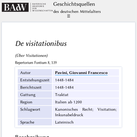
Geschichts­quellen
des deutschen Mittelalters
☰
De visitationibus
(Über Visitationen)
Repertorium Fontium 8, 539
Autor
Pavini, Giovanni Francesco
Entstehungszeit
1448-1484
Berichtszeit
1448-1484
Gattung
Traktat
Region
Italien ab 1200
Schlagwort
Kanonisches Recht; Visitation;
Inkunabeldruck
Sprache
Lateinisch