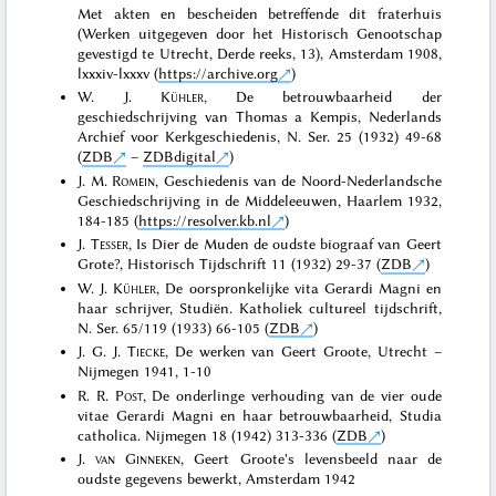
Met akten en bescheiden betreffende dit fraterhuis
(Werken uitgegeven door het Historisch Genootschap
gevestigd te Utrecht, Derde reeks, 13), Amsterdam 1908,
lxxxiv-lxxxv (
https://archive.org
)
W. J.
Kühler
, De betrouwbaarheid der
geschiedschrijving van Thomas a Kempis, Nederlands
Archief voor Kerkgeschiedenis, N. Ser. 25 (1932) 49-68
(
ZDB
–
ZDBdigital
)
J. M.
Romein
, Geschiedenis van de Noord-Nederlandsche
Geschiedschrijving in de Middeleeuwen, Haarlem 1932,
184-185 (
https://resolver.kb.nl
)
J.
Tesser
, Is Dier de Muden de oudste biograaf van Geert
Grote?, Historisch Tijdschrift 11 (1932) 29-37 (
ZDB
)
W. J.
Kühler
, De oorspronkelijke vita Gerardi Magni en
haar schrijver, Studiën. Katholiek cultureel tijdschrift,
N. Ser. 65/119 (1933) 66-105 (
ZDB
)
J. G. J.
Tiecke
, De werken van Geert Groote, Utrecht –
Nijmegen 1941, 1-10
R. R.
Post
, De onderlinge verhouding van de vier oude
vitae Gerardi Magni en haar betrouwbaarheid, Studia
catholica. Nijmegen 18 (1942) 313-336 (
ZDB
)
J.
van Ginneken
, Geert Groote's levensbeeld naar de
oudste gegevens bewerkt, Amsterdam 1942