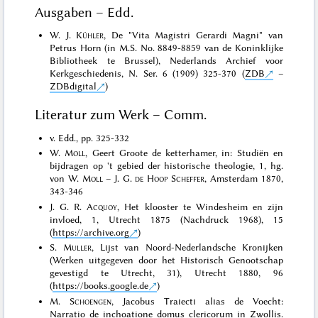
Ausgaben – Edd.
W. J.
Kühler
, De "Vita Magistri Gerardi Magni" van
Petrus Horn (in M.S. No. 8849-8859 van de Koninklijke
Bibliotheek te Brussel), Nederlands Archief voor
Kerkgeschiedenis, N. Ser. 6 (1909) 325-370 (
ZDB
–
ZDBdigital
)
Literatur zum Werk – Comm.
v. Edd., pp. 325-332
W.
Moll
, Geert Groote de ketterhamer, in: Studiën en
bijdragen op 't gebied der historische theologie, 1, hg.
von W.
Moll
– J. G.
de Hoop Scheffer
, Amsterdam 1870,
343-346
J. G. R.
Acquoy
, Het klooster te Windesheim en zijn
invloed, 1, Utrecht 1875 (Nachdruck 1968), 15
(
https://archive.org
)
S.
Muller
, Lijst van Noord-Nederlandsche Kronijken
(Werken uitgegeven door het Historisch Genootschap
gevestigd te Utrecht, 31), Utrecht 1880, 96
(
https://books.google.de
)
M.
Schoengen
, Jacobus Traiecti alias de Voecht:
Narratio de inchoatione domus clericorum in Zwollis.