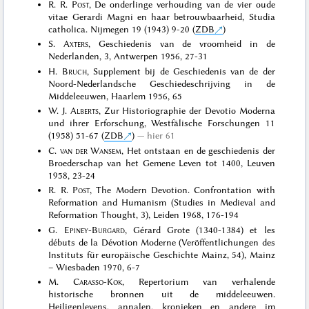
R. R.
Post
, De onderlinge verhouding van de vier oude
vitae Gerardi Magni en haar betrouwbaarheid, Studia
catholica. Nijmegen 19 (1943) 9-20 (
ZDB
)
S.
Axters
, Geschiedenis van de vroomheid in de
Nederlanden, 3, Antwerpen 1956, 27-31
H.
Bruch
, Supplement bij de Geschiedenis van de der
Noord-Nederlandsche Geschiedeschrijving in de
Middeleeuwen, Haarlem 1956, 65
W. J.
Alberts
, Zur Historiographie der Devotio Moderna
und ihrer Erforschung, Westfälische Forschungen 11
(1958) 51-67 (
ZDB
)
hier 61
C.
van der Wansem
, Het ontstaan en de geschiedenis der
Broederschap van het Gemene Leven tot 1400, Leuven
1958, 23-24
R. R.
Post
, The Modern Devotion. Confrontation with
Reformation and Humanism (Studies in Medieval and
Reformation Thought, 3), Leiden 1968, 176-194
G.
Epiney-Burgard
, Gérard Grote (1340-1384) et les
débuts de la Dévotion Moderne (Veröffentlichungen des
Instituts für europäische Geschichte Mainz, 54), Mainz
– Wiesbaden 1970, 6-7
M.
Carasso-Kok
, Repertorium van verhalende
historische bronnen uit de middeleeuwen.
Heiligenlevens, annalen, kronieken en andere im