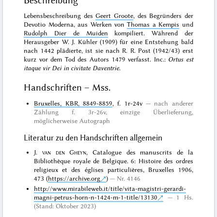
Beschreibung
Lebensbeschreibung des
Geert Groote
, des Begründers der
Devotio Moderna, aus Werken von
Thomas a Kempis
und
Rudolph Dier de Muiden
kompiliert. Während der
Herausgeber W. J. Kühler (1909) für eine Entstehung bald
nach 1442 plädierte, ist sie nach R. R. Post (1942/43) erst
kurz vor dem Tod des Autors 1479 verfasst. Inc.:
Ortus est
itaque vir Dei in civitate Daventrie
.
Handschriften – Mss.
Bruxelles, KBR, 8849-8859
, f. 1r-24v
nach anderer
Zählung f. 3r-26v,
einzige
Überlieferung,
möglicherweise
Autograph
Literatur zu den Handschriften allgemein
J.
van den Gheyn
, Catalogue des manuscrits de la
Bibliothèque royale de Belgique. 6: Histoire des ordres
religieux et des églises particulières, Bruxelles 1906,
473 (
https://archive.org
)
Nr. 4146
http://www.mirabileweb.it/title/vita-magistri-gerardi-
magni-petrus-horn-n-1424-m-1-title/13130
1 Hs.
(Stand: Oktober 2023)