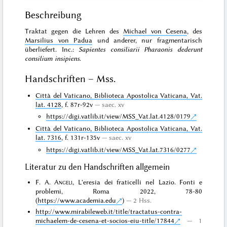
Beschreibung
Traktat gegen die Lehren des
Michael von Cesena
, des
Marsilius von Padua
und anderer, nur fragmentarisch
überliefert. Inc.:
Sapientes consiliarii Pharaonis dederunt
consilium insipiens
.
Handschriften – Mss.
Città del Vaticano, Biblioteca Apostolica Vaticana, Vat.
lat. 4128
, f. 87r-92v
saec. xv
https://digi.vatlib.it/view/MSS_Vat.lat.4128/0179
Città del Vaticano, Biblioteca Apostolica Vaticana, Vat.
lat. 7316
, f. 131r-135v
saec. xv
https://digi.vatlib.it/view/MSS_Vat.lat.7316/0277
Literatur zu den Handschriften allgemein
F. A.
Angeli
, L'eresia dei fraticelli nel Lazio. Fonti e
problemi, Roma 2022, 78-80
(
https://www.academia.edu
)
2 Hss.
http://www.mirabileweb.it/title/tractatus-contra-
michaelem-de-cesena-et-socios-eiu-title/17844
1