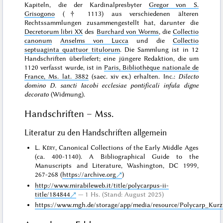
Kapiteln, die der Kardinalpresbyter
Gregor von S.
Grisogono
(† 1113) aus verschiedenen älteren
Rechtssammlungen zusammengestellt hat, darunter die
Decretorum libri XX
des
Burchard von Worms
, die
Collectio
canonum
Anselms von Lucca
und die
Collectio
septuaginta quattuor titulorum
. Die Sammlung ist in 12
Handschriften überliefert; eine jüngere Redaktion, die um
1120 verfasst wurde, ist in
Paris, Bibliothèque nationale de
France, Ms. lat. 3882
(saec. xiv ex.) erhalten. Inc.:
Dilecto
domino D. sancti Iacobi ecclesiae pontificali infula digne
decorato
(Widmung).
Handschriften – Mss.
Literatur zu den Handschriften allgemein
L.
Kéry
, Canonical Collections of the Early Middle Ages
(ca. 400-1140). A Bibliographical Guide to the
Manuscripts and Literature, Washington, DC 1999,
267-268 (
https://archive.org
)
http://www.mirabileweb.it/title/polycarpus-ii-
title/184844
1 Hs. (Stand: August 2025)
https://www.mgh.de/storage/app/media/resource/Polycarp_Kurz