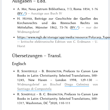
Ausgaben – Edd.
A.
Mai
, Nova patrum Bibliotheca, 7/3, Roma 1854, 1-76
(
BV
)
Auszüge aus Buch IV
H.
Hüffer
, Beiträge zur Geschichte der Quellen des
Kirchenrechts und des Römischen Rechts im
Mittelalter, Münster 1862, 75-76 (
BV
)
nur der
Widmungsbrief
https://www.mgh.de/storage/app/media/resource/Polycarp_Typos
kritische elektronische Edition von C. Erdmann – U.
Horst
Übersetzungen – Transl.
Englisch
R.
Somverville
– B.
Brasington
, Prefaces to Canon Law
Books in Latin Christianity. Selected Translations, 500-
1245, New Haven – London 1998, 129-130
Widmungsbrief an Bischof
Diego Gelmírez
von
Santiago di Compostela
R.
Somerville
– B. C.
Brasington
, Prefaces to Canon Law
Books in Latin Christianity. Selected Translations, 500-
2
1317, Washinton, DC
2020, 110-111