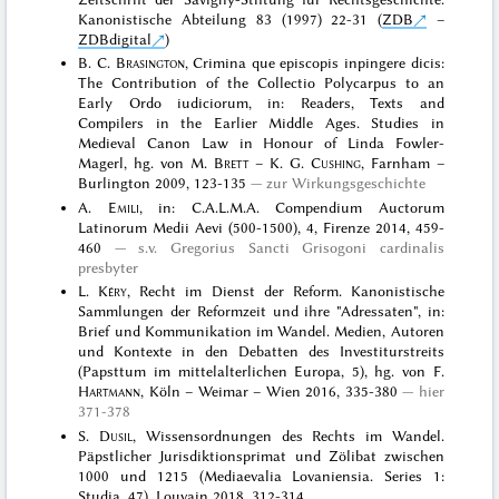
Kanonistische Abteilung 83 (1997) 22-31 (
ZDB
–
ZDBdigital
)
B. C.
Brasington
, Crimina que episcopis inpingere dicis:
The Contribution of the Collectio Polycarpus to an
Early Ordo iudiciorum, in: Readers, Texts and
Compilers in the Earlier Middle Ages. Studies in
Medieval Canon Law in Honour of Linda Fowler-
Magerl, hg. von M.
Brett
– K. G.
Cushing
, Farnham –
Burlington 2009, 123-135
zur Wirkungsgeschichte
A.
Emili
, in: C.A.L.M.A. Compendium Auctorum
Latinorum Medii Aevi (500-1500), 4, Firenze 2014, 459-
460
s.v. Gregorius Sancti Grisogoni cardinalis
presbyter
L.
Kéry
, Recht im Dienst der Reform. Kanonistische
Sammlungen der Reformzeit und ihre "Adressaten", in:
Brief und Kommunikation im Wandel. Medien, Autoren
und Kontexte in den Debatten des Investiturstreits
(Papsttum im mittelalterlichen Europa, 5), hg. von F.
Hartmann
, Köln – Weimar – Wien 2016, 335-380
hier
371-378
S.
Dusil
, Wissensordnungen des Rechts im Wandel.
Päpstlicher Jurisdiktionsprimat und Zölibat zwischen
1000 und 1215 (Mediaevalia Lovaniensia. Series 1:
Studia, 47), Louvain 2018, 312-314