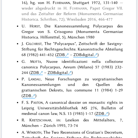
16), hg. von H.
Fuhrmann
, Stuttgart 1972, 131-140
wieder abgedruckt in
H.
Fuhrmann
, Papst Gregor VII.
und das Zeitalter der Reform (Monumenta Germaniae
Historica. Schriften, 72), Wiesbaden 2016
, 466-477
U.
Horst
, Die Kanonessammlung Polycarpus des
Gregor von S. Crisogono (Monumenta Germaniae
Historica. Hilfsmittel, 5), München 1980
J.
Gilchrist
, The "Polycarpus", Zeitschrift der Savigny-
Stiftung für Rechtsgeschichte. Kanonistische Abteilung
68 (1982) 441-452 (
ZDB
–
ZDBdigital
)
G.
Motta
, Nuove identificazioni nella collezione
canonica Polycarpus, Aevum (Milano) 57 (1983) 232-
244 (
ZDB
–
ZDBdigital
)
P.
Landau
, Neue Forschungen zu vorgratianischen
Kanonessammlungen und den Quellen des
gratianischen Dekrets, Ius commune 11 (1984) 1-29
(
ZDB
)
F. S.
Paxton
, A canonical dossier on monastic rights in
Leipzig Universitätsbibliothek MS 276, Bulletin of
medieval canon law, N.S. 15 (1985) 1-17 (
ZDB
)
R.
Kretzschmar
, in: Lexikon des Mittelalters, 7,
München – Zürich 1995, 73-74
A.
Winroth
, The Two Recensions of Gratian's Decretum,
Zeitschrift der Savigny-Stiftung für Rechtsgeschichte.