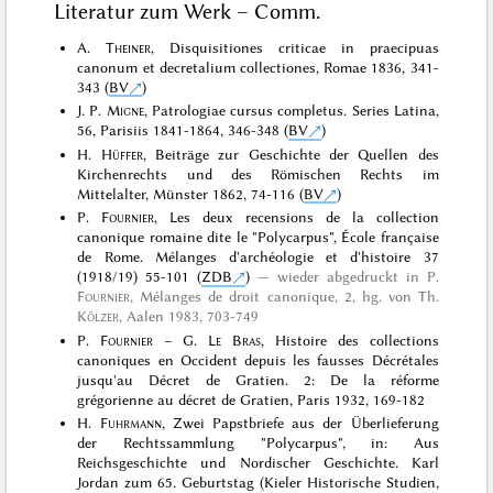
Literatur zum Werk – Comm.
A.
Theiner
, Disquisitiones criticae in praecipuas
canonum et decretalium collectiones, Romae 1836, 341-
343 (
BV
)
J. P.
Migne
, Patrologiae cursus completus. Series Latina,
56, Parisiis 1841-1864, 346-348 (
BV
)
H.
Hüffer
, Beiträge zur Geschichte der Quellen des
Kirchenrechts und des Römischen Rechts im
Mittelalter, Münster 1862, 74-116 (
BV
)
P.
Fournier
, Les deux recensions de la collection
canonique romaine dite le "Polycarpus", École française
de Rome. Mélanges d'archéologie et d'histoire 37
(1918/19) 55-101 (
ZDB
)
wieder abgedruckt in
P.
Fournier
, Mélanges de droit canonique, 2, hg. von Th.
Kölzer
, Aalen 1983
, 703-749
P.
Fournier
– G.
Le Bras
, Histoire des collections
canoniques en Occident depuis les fausses Décrétales
jusqu'au Décret de Gratien. 2: De la réforme
grégorienne au décret de Gratien, Paris 1932, 169-182
H.
Fuhrmann
, Zwei Papstbriefe aus der Überlieferung
der Rechtssammlung "Polycarpus", in: Aus
Reichsgeschichte und Nordischer Geschichte. Karl
Jordan zum 65. Geburtstag (Kieler Historische Studien,