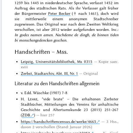
1259 bis 1445 in niederdeutscher Sprache, verfasst 1452 im
Auftrag des städtischen Rats. Als ihr Verfasser galt früher
der Bürgermeister
Peter Becker
(† nach 1461), doch wird
sie mittlerweile einem anonymen Stadtschreiber
zugewiesen. Das
Original
war nach dem Zweiten Weltkrieg
verschollen, ist aber 2012 wieder aufgefunden worden. Inc.:
In godes namen amen. Nachdeme de dingh, de binnen tiden
bi menschengedencken geschen
.
Handschriften – Mss.
Leipzig, Universitätsbibliothek, Ms 0315
Kopie saec.
xviii
Zerbst, Stadtarchiv, Abt. III, Nr. 1
Original
Literatur zu den Handschriften allgemein
v. Edd. Wäschke (1907) 7-8
H.
Lemke
, "vide brate" – Die erhaltenen Zerbster
Stadtbücher, Mitteilungen des Vereins für anhaltische
Geschichte und Altertumskunde 23 (2015) 251-267
(
ZDB
)
hier 257
https://handschriftencensus.de/werke/4665
3 Hss.,
davon 2 verschollen (Stand: Januar 2026)