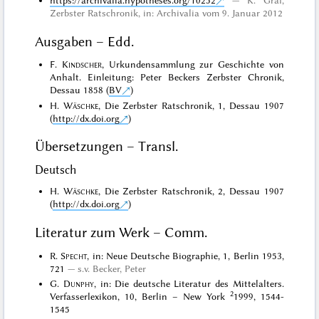
https://archivalia.hypotheses.org/10252
K. Graf,
Zerbster Ratschronik, in: Archivalia vom 9. Januar 2012
Ausgaben – Edd.
F.
Kindscher
, Urkundensammlung zur Geschichte von
Anhalt. Einleitung: Peter Beckers Zerbster Chronik,
Dessau 1858 (
BV
)
H.
Wäschke
, Die Zerbster Ratschronik, 1, Dessau 1907
(
http://dx.doi.org
)
Übersetzungen – Transl.
Deutsch
H.
Wäschke
, Die Zerbster Ratschronik, 2, Dessau 1907
(
http://dx.doi.org
)
Literatur zum Werk – Comm.
R.
Specht
, in: Neue Deutsche Biographie, 1, Berlin 1953,
721
s.v. Becker, Peter
G.
Dunphy
, in: Die deutsche Literatur des Mittelalters.
2
Verfasserlexikon, 10, Berlin – New York
1999, 1544-
1545