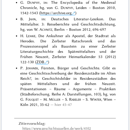
G.
Dunphy
, in: The Encyclopedia of the Medieval
Chronicle, hg. von G.
Dunphy
, Leiden – Boston 2010,
1542-1543 (
https://archive.org
)
B.
Jahn
, in: Deutsches Literatur-Lexikon. Das
Mittelalter. 3: Reiseberichte und Geschichtsdichtung,
hg. von W.
Achnitz
, Berlin – Boston 2012, 696-697
H.
Lemke
, Die Ankuhner als Apostel, der Stadtrat als
Herodes. Die Zerbster Ratschronik und das
Prozessionsspiel als Baustein zu einer Zerbster
Literaturgeschichte des Spätmittelalters und der
Frühen Neuzeit, Zerbster Heimatkalender 53 (2012)
122-130 (
ZDB
)
P.
Johanek
, Fürsten, Bürger und Geschichte. Gibt es
eine Geschichtsschreibung der Residenzstädte im Alten
Reich?, in: Geschichtsbilder in Residenzstädten des
späten Mittelalters und der frühen Neuzeit.
Präsentationen – Räume – Argumente – Praktiken
(Städteforschung. Reihe A: Darstellungen, 103), hg. von
G.
Fouquet
– M.
Müller
– S.
Rabeler
– S.
Winter
, Wien –
Köln 2021, 35-62
hier 45-47
Zitiervorschlag:
https://www.geschichtsquellen.de/werk/4102