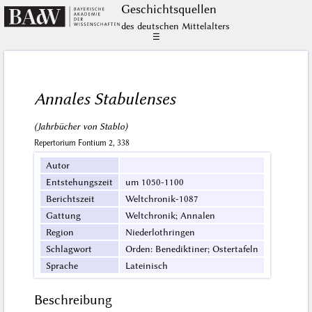
Geschichts­quellen
des deutschen Mittelalters
☰
Annales Stabulenses
(Jahrbücher von Stablo)
Repertorium Fontium 2, 338
Autor
Entstehungszeit
um 1050-1100
Berichtszeit
Weltchronik-1087
Gattung
Weltchronik; Annalen
Region
Niederlothringen
Schlagwort
Orden: Benediktiner; Ostertafeln
Sprache
Lateinisch
Beschreibung