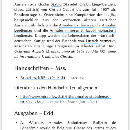
Annalen aus Kloster
Stablo
(Stavelot, O.S.B., Liège/Belgien,
dioec. Lüttich) von Christi Geburt bis zum Jahr 1087 als
Randeinträge zu Ostertafeln; eine Kompilation des 11. Jh.,
hauptsächlich aus den verlorenen älteren Lütticher
Annalen, ähnlich wie die
Annales Laubienses
, die
Annales
Leodienses
und die
Annales minores S. Jacobi monasterii
Leodiensis
. Knapp werden die Lebensdaten der fränkisch-
deutschen Könige und der Bischöfe von
Lüttich
vermerkt,
ansonsten nur einige Ereignisse im Kloster selbst. Inc.:
Octaviani Augusti 42. anno, anno ab Urbe condita 752., anno
ab incarnatione 1. nativitas Christi.
.
Handschriften – Mss.
Bruxelles, KBR, 2104-2134
saec. xvii
Literatur zu den Handschriften allgemein
http://www.mirabileweb.it/title/annales-stabulenses-
title/171784
keine Hs. (Stand: Juni 2021)
Ausgaben – Edd.
A.
Wiltheim
, Annales Stabulenses, Bulletin de
l'Académie royale de Belgique. Classe des lettres et des