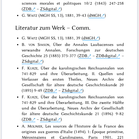
sciences morales et politiques 10/2 (1843) 247-258
(
ZDB
–
ZSdigital
)
G.
Waitz
(MGH SS, 13), 1881, 39-43 (
dMGH
)
Literatur zum Werk – Comm.
G.
Waitz
(MGH SS, 13), 1881, 39 (
dMGH
)
B.
von Simson
, Über die Annales Laubacenses und
verwandte Annalen, Forschungen zur deutschen
Geschichte 25 (1885) 375-377 (
ZDB
–
ZDBdigital
–
ZSdigital
)
F.
Kurze
, Über die karolingischen Reichsannalen von
741-829 und ihre Überarbeitung. II. Quellen und
Verfasser des ersten Theiles, Neues Archiv der
Gesellschaft für ältere deutsche Geschichtskunde 20
(1895) 9-49 (
ZDB
–
ZSdigital
)
F.
Kurze
, Über die karolingischen Reichsannalen von
741-829 und ihre Überarbeitung. III. Die zweite Hälfte
und die Überarbeitung, Neues Archiv der Gesellschaft
für ältere deutsche Geschichtskunde 21 (1896) 9-82
(
ZDB
–
ZSdigital
)
A.
Molinier
, Les sources de l'histoire de la France des
origines aux guerres d'Italie (1494). 1: Époque primitive,
Mérovingiens et Carolingiens, Paris 1901, 221