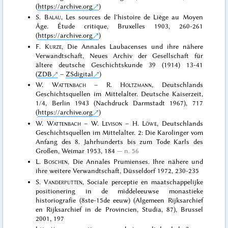
(
https://archive.org
)
S.
Balau
, Les sources de l'histoire de Liège au Moyen
Âge. Étude critique, Bruxelles 1903, 260-261
(
https://archive.org
)
F.
Kurze
, Die Annales Laubacenses und ihre nähere
Verwandtschaft, Neues Archiv der Gesellschaft für
ältere deutsche Geschichtskunde 39 (1914) 13-41
(
ZDB
–
ZSdigital
)
W.
Wattenbach
– R.
Holtzmann
, Deutschlands
Geschichtsquellen im Mittelalter. Deutsche Kaiserzeit,
1/4, Berlin 1943 (Nachdruck Darmstadt 1967), 717
(
https://archive.org
)
W.
Wattenbach
– W.
Levison
– H.
Löwe
, Deutschlands
Geschichtsquellen im Mittelalter. 2: Die Karolinger vom
Anfang des 8. Jahrhunderts bis zum Tode Karls des
Großen, Weimar 1953, 184
n. 56
L.
Boschen
, Die Annales Prumienses. Ihre nähere und
ihre weitere Verwandtschaft, Düsseldorf 1972, 230-235
S.
Vanderputten
, Sociale perceptie en maatschappelijke
positionering in de middeleeuwse monastieke
historiografie (8ste-15de eeuw) (Algemeen Rijksarchief
en Rijksarchief in de Provincien, Studia, 87), Brussel
2001, 197