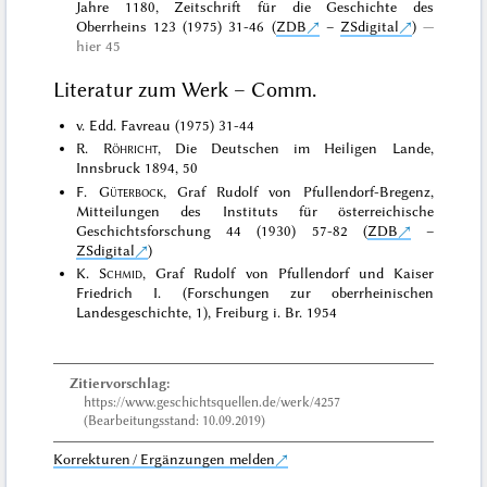
Jahre 1180, Zeitschrift für die Geschichte des
Oberrheins 123 (1975) 31-46 (
ZDB
–
ZSdigital
)
hier 45
Literatur zum Werk – Comm.
v. Edd. Favreau (1975) 31-44
R.
Röhricht
, Die Deutschen im Heiligen Lande,
Innsbruck 1894, 50
F.
Güterbock
, Graf Rudolf von Pfullendorf-Bregenz,
Mitteilungen des Instituts für österreichische
Geschichtsforschung 44 (1930) 57-82 (
ZDB
–
ZSdigital
)
K.
Schmid
, Graf Rudolf von Pfullendorf und Kaiser
Friedrich I. (Forschungen zur oberrheinischen
Landesgeschichte, 1), Freiburg i. Br. 1954
Zitiervorschlag:
https://www.geschichtsquellen.de/werk/4257
(Bearbeitungsstand: 10.09.2019)
Korrekturen / Ergänzungen melden