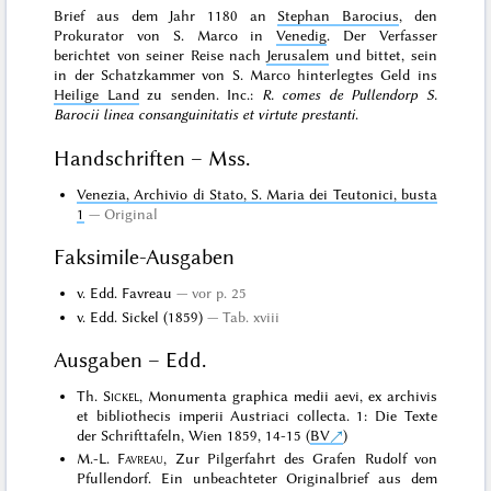
Brief aus dem Jahr 1180 an
Stephan Barocius
, den
Prokurator von S. Marco in
Venedig
. Der Verfasser
berichtet von seiner Reise nach
Jerusalem
und bittet, sein
in der Schatzkammer von S. Marco hinterlegtes Geld ins
Heilige Land
zu senden. Inc.:
R. comes de Pullendorp S.
Barocii linea consanguinitatis et virtute prestanti
.
Handschriften – Mss.
Venezia, Archivio di Stato, S. Maria dei Teutonici, busta
1
Original
Faksimile-Ausgaben
v. Edd. Favreau
vor p. 25
v. Edd. Sickel (1859)
Tab. xviii
Ausgaben – Edd.
Th.
Sickel
, Monumenta graphica medii aevi, ex archivis
et bibliothecis imperii Austriaci collecta. 1: Die Texte
der Schrifttafeln, Wien 1859, 14-15 (
BV
)
M.-L.
Favreau
, Zur Pilgerfahrt des Grafen Rudolf von
Pfullendorf. Ein unbeachteter Originalbrief aus dem