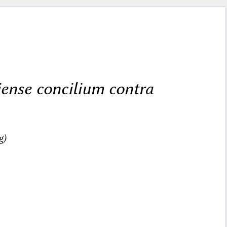
iense concilium contra
g)