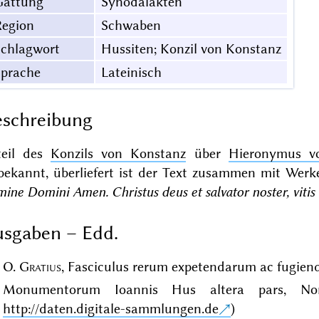
Gattung
Synodalakten
Region
Schwaben
Schlagwort
Hussiten; Konzil von Konstanz
Sprache
Lateinisch
schreibung
teil des
Konzils von Konstanz
über
Hieronymus v
bekannt, überliefert ist der Text zusammen mit Wer
ine Domini Amen. Christus deus et salvator noster, vitis
sgaben – Edd.
O.
Gratius
, Fasciculus rerum expetendarum ac fugiend
Monumentorum Ioannis Hus altera pars, Nor
http://daten.digitale-sammlungen.de
)