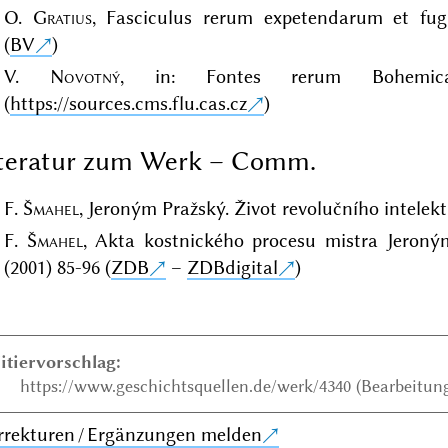
O.
Gratius
, Fasciculus rerum expetendarum et fu
(
BV
)
V.
Novotný
, in: Fontes rerum Bohemic
(
https://sources.cms.flu.cas.cz
)
iteratur zum Werk – Comm.
F.
Šmahel
, Jeroným Pražský. Život revolučního intelek
F.
Šmahel
, Akta kostnického procesu mistra Jeroný
(2001) 85-96 (
ZDB
–
ZDBdigital
)
itiervorschlag:
https://www.geschichtsquellen.de/werk/4340 (Bearbeitung
rrekturen / Ergänzungen melden