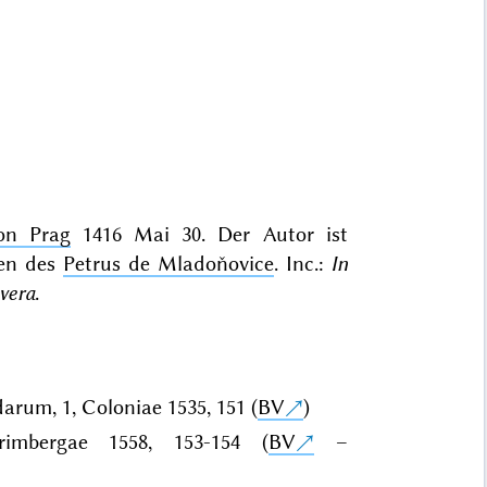
on Prag
1416 Mai 30. Der Autor ist
ken des
Petrus de Mladoňovice
. Inc.:
In
 vera
.
arum, 1, Coloniae 1535, 151 (
BV
)
imbergae 1558, 153-154 (
BV
–