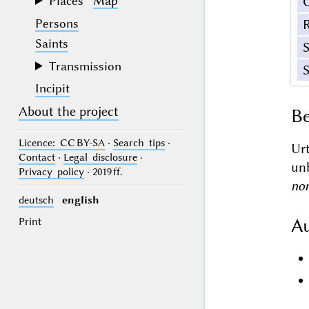
Places
Map
Persons
Saints
Transmission
Incipit
About the project
Be
Licence
: CC BY-SA
·
Search tips
·
Ur
Contact
·
Legal disclosure
·
un
Privacy policy
· 2019 ff.
nom
deutsch
english
Au
Print