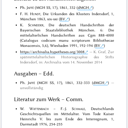
Ph.
Jaffé
(MGH SS, 17), 1861, 332 (
dMGH
)
F. H.
Hundt
, Die Urkunden des Klosters Indersdorf, 1,
München 1863, xix-xxi (
BV
)
K.
Schneider
, Die deutschen Handschriften der
Bayerischen Staatsbibliothek München. 6: Die
mittelalterlichen Handschriften aus Cgm 888-4000
(Catalogus codicum manu scriptorum Bibliothecae
Monacensis, 5,6), Wiesbaden 1991, 192-194 (
BV
)
https://archivalia.hypotheses.org/3008
K. Graf, Zur
spätmittelalterlichen Historiographie des Stifts
Indersdorf, in: Archivalia vom 14. November 2014
Ausgaben – Edd.
Ph.
Jaffé
(MGH SS, 17), 1861, 332-333 (
dMGH
)
unvollständig
Literatur zum Werk – Comm.
W.
Wattenbach
– F.-J.
Schmale
, Deutschlands
Geschichtsquellen im Mittelalter. Vom Tode Kaiser
Heinrichs V. bis zum Ende des Interregnum, 1,
Darmstadt 1976, 254-255