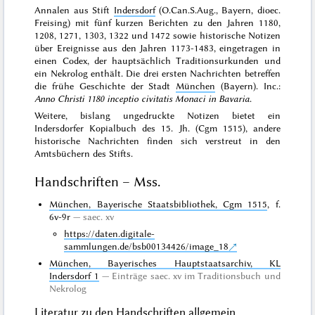
Annalen aus Stift
Indersdorf
(O.Can.S.Aug., Bayern, dioec.
Freising) mit fünf kurzen Berichten zu den Jahren 1180,
1208, 1271, 1303, 1322 und 1472 sowie historische Notizen
über Ereignisse aus den Jahren 1173-1483, eingetragen in
einen Codex, der hauptsächlich Traditionsurkunden und
ein Nekrolog enthält. Die drei ersten Nachrichten betreffen
die frühe Geschichte der Stadt
München
(Bayern). Inc.:
Anno Christi 1180 inceptio civitatis Monaci in Bavaria
.
Weitere, bislang
ungedruckte
Notizen bietet ein
Indersdorfer Kopialbuch des 15. Jh. (Cgm 1515), andere
historische Nachrichten finden sich verstreut in den
Amtsbüchern des Stifts.
Handschriften – Mss.
München, Bayerische Staatsbibliothek, Cgm 1515
, f.
6v-9r
saec. xv
https://daten.digitale-
sammlungen.de/bsb00134426/image_18
München, Bayerisches Hauptstaatsarchiv, KL
Indersdorf 1
Einträge saec. xv im Traditionsbuch und
Nekrolog
Literatur zu den Handschriften allgemein