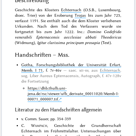
Beschreibung
Geschichte des Klosters
Echternach
(O.S.B., Luxembourg,
dioec. Trier) von der Eroberung
Trojas
bis zum Jahr 725,
verfasst 1191. Sie enthält auch die dem Kloster verliehenen
Urkunden. Nach dem Tod des Verfassers wurde sie
fortgesetzt bis zum Jahr 1222. Inc.:
Domino Godefrido
venerabili Epternacensis aecclesiae abbati Theodericus
(Widmung),
Igitur clarissima principum prosapia
(Text).
Handschriften – Mss.
Gotha, Forschungsbibliothek der Universität Erfurt,
Memb. I 71
, f. 7r-46v
saec. xii-xv, aus
Echternach
,
sog. Liber Aureus Epternacensis,
Autograph
, f. 47r-128v
die Fortsetzung
https://dhb.thulb.uni-
jena.de/rsc/viewer/ufb_derivate_00011020/Memb-I-
00071_000007.tif
Literatur zu den Handschriften allgemein
v. Comm. Sauer, pp. 354-359
C.
Wampach
, Geschichte der Grundherrschaft
Echternach im Frühmittelalter. Untersuchungen über