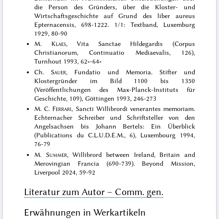
die Person des Gründers, über die Kloster- und
Wirtschaftsgeschichte auf Grund des liber aureus
Epternacensis, 698-1222. 1/1: Textband, Luxemburg
1929, 80-90
M.
Klaes
, Vita Sanctae Hildegardis (Corpus
Christianorum, Continuatio Mediaevalis, 126),
Turnhout 1993, 62∗-64∗
Ch.
Sauer
, Fundatio und Memoria. Stifter und
Klostergründer im Bild 1100 bis 1350
(Veröffentlichungen des Max-Planck-Instituts für
Geschichte, 109), Göttingen 1993, 246-273
M. C.
Ferrari
, Sancti Willibrordi venerantes memoriam.
Echternacher Schreiber und Schriftsteller von den
Angelsachsen bis Johann Bertels: Ein Überblick
(Publications du C.L.U.D.E.M., 6), Luxembourg 1994,
76-79
M.
Summer
, Willibrord between Ireland, Britain and
Merovingian Francia (690-739). Beyond Mission,
Liverpool 2024, 59-92
Literatur zum Autor – Comm. gen.
Erwähnungen in Werkartikeln