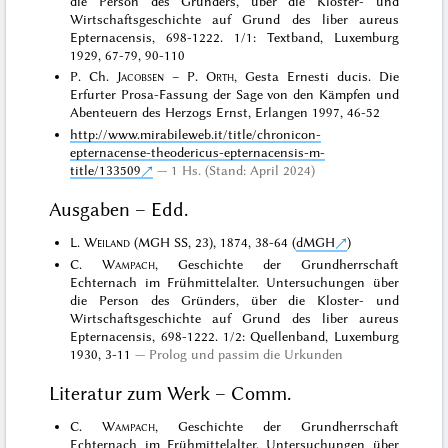
die Person des Gründers, über die Kloster- und
Wirtschaftsgeschichte auf Grund des liber aureus
Epternacensis, 698-1222. 1/1: Textband, Luxemburg
1929, 67-79, 90-110
P. Ch.
Jacobsen
– P.
Orth
, Gesta Ernesti ducis. Die
Erfurter Prosa-Fassung der Sage von den Kämpfen und
Abenteuern des Herzogs Ernst, Erlangen 1997, 46-52
http://www.mirabileweb.it/title/chronicon-
epternacense-theodericus-epternacensis-m-
title/133509
1 Hs. (Stand: April 2024)
Ausgaben – Edd.
L.
Weiland
(MGH SS, 23), 1874, 38-64 (
dMGH
)
C.
Wampach
, Geschichte der Grundherrschaft
Echternach im Frühmittelalter. Untersuchungen über
die Person des Gründers, über die Kloster- und
Wirtschaftsgeschichte auf Grund des liber aureus
Epternacensis, 698-1222. 1/2: Quellenband, Luxemburg
1930, 3-11
Prolog und passim die Urkunden
Literatur zum Werk – Comm.
C.
Wampach
, Geschichte der Grundherrschaft
Echternach im Frühmittelalter. Untersuchungen über