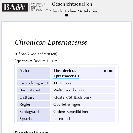
Geschichts­quellen
des deutschen Mittelalters
☰
Chronicon Epternacense
(Chronik von Echternach)
Repertorium Fontium 11, 129
Autor
Theodericus mon.
Epternacensis
Entstehungszeit
1191-1222
Berichtszeit
Weltchronik-1222
Gattung
Kloster-/Stiftschronik
Region
Oberlothringen
Schlagwort
Orden: Benediktiner
Sprache
Lateinisch