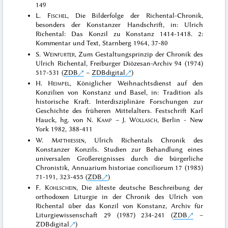
149
L.
Fischel
, Die Bilderfolge der Richental-Chronik,
besonders der Konstanzer Handschrift, in: Ulrich
Richental: Das Konzil zu Konstanz 1414-1418. 2:
Kommentar und Text, Starnberg 1964, 37-80
S.
Weinfurter
, Zum Gestaltungsprinzip der Chronik des
Ulrich Richental, Freiburger Diözesan-Archiv 94 (1974)
517-531 (
ZDB
–
ZDBdigital
)
H.
Heimpel
, Königlicher Weihnachtsdienst auf den
Konzilien von Konstanz und Basel, in: Tradition als
historische Kraft. Interdisziplinäre Forschungen zur
Geschichte des früheren Mittelalters. Festschrift Karl
Hauck, hg. von N.
Kamp
– J.
Wollasch
, Berlin - New
York 1982, 388-411
W.
Matthiessen
, Ulrich Richentals Chronik des
Konstanzer Konzils. Studien zur Behandlung eines
universalen Großereignisses durch die bürgerliche
Chronistik, Annuarium historiae conciliorum 17 (1985)
71-191, 323-455 (
ZDB
)
F.
Kohlschein
, Die älteste deutsche Beschreibung der
orthodoxen Liturgie in der Chronik des Ulrich von
Richental über das Konzil von Konstanz, Archiv für
Liturgiewissenschaft 29 (1987) 234-241 (
ZDB
–
ZDBdigital
)