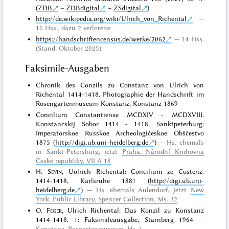
(
ZDB
–
ZDBdigital
–
ZSdigital
)
http://de.wikipedia.org/wiki/Ulrich_von_Richental
16 Hss., dazu 2 verlorene
https://handschriftencensus.de/werke/2062
14 Hss.
(Stand: Oktober 2025)
Faksimile-Ausgaben
Chronik des Conzils zu Constanz von Ulrich von
Richental 1414-1418. Photographie der Handschrift im
Rosengartenmuseum Konstanz, Konstanz 1869
Concilium Constantiense MCDXIV - MCDXVIII.
Konstancskij Sobor 1414 - 1418, Sanktpeterburg:
Imperatorskoe Russkoe Archeologičeskoe Obščestvo
1875 (
http://digi.ub.uni-heidelberg.de
)
Hs. ehemals
in Sankt-Petersburg, jetzt
Praha, Národní Knihovna
České republiky, VII A 18
H.
Sevin
, Uolrich Richental: Concilium ze Costenz.
1414-1418, Karlsruhe 1881 (
http://digi.ub.uni-
heidelberg.de
)
Hs. ehemals Aulendorf, jetzt
New
York, Public Library, Spencer Collection, Ms. 32
O.
Feger
, Ulrich Richental: Das Konzil zu Konstanz
1414-1418. 1: Faksimileausgabe, Starnberg 1964
Konstanz, Rosgartenmuseum, Hs. 1