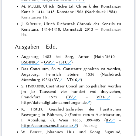
M.
Müller
, Ulrich Richental: Chronik des Konstanzer
Konzils 1414-1418, Konstanz 1965 (Nachdruck 1984)
Konstanzer Hs.
J.
Klöckler
, Ulrich Richental: Chronik des Konzils zu
Konstanz. 1414-1418, Darmstadt 2013
Konstanzer
Hs.
Ausgaben – Edd.
Augsburg 1483 bei Sorg, Anton (Hain *5610 –
BSBINK
–
GW
–
ISTC
)
Das Concilium, So zu Constantz gehalten ist worden,
Augspurg: Heinrich Steiner 1536 (Nachdruck
Meersburg 1936) (
BV
–
VD16
)
S.
Feyerabend
, Costnitzer Concilium So gehalten worden
jm Jar Taussend vier hundert vnd dreytzehen,
Franckfurt 1575 (
BV
–
VD16
–
http://daten.digitale-sammlungen.de
)
K.
Höfler
, Geschichtschreiber der husitischen
Bewegung in Böhmen, 2 (Fontes rerum Austriacarum,
I. Abteilung, 6), Wien 1865, 399-405 (
BV
–
https://sources.cms.flu.cas.cz
)
Auszug
W.
Berger
, Johannes Hus und König Sigmund,