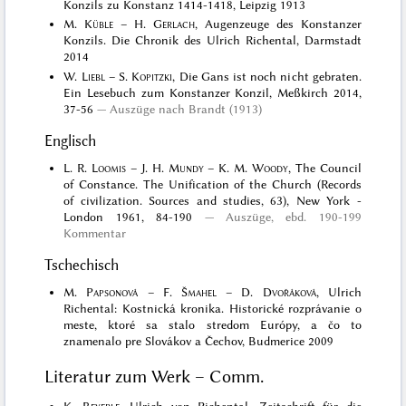
Konzils zu Konstanz 1414-1418, Leipzig 1913
M.
Küble
– H.
Gerlach
, Augenzeuge des Konstanzer
Konzils. Die Chronik des Ulrich Richental, Darmstadt
2014
W.
Liebl
– S.
Kopitzki
, Die Gans ist noch nicht gebraten.
Ein Lesebuch zum Konstanzer Konzil, Meßkirch 2014,
37-56
Auszüge nach Brandt (1913)
Englisch
L. R.
Loomis
– J. H.
Mundy
– K. M.
Woody
, The Council
of Constance. The Unification of the Church (Records
of civilization. Sources and studies, 63), New York -
London 1961, 84-190
Auszüge, ebd. 190-199
Kommentar
Tschechisch
M.
Papsonová
– F.
Šmahel
– D.
Dvořáková
, Ulrich
Richental: Kostnická kronika. Historické rozprávanie o
meste, ktoré sa stalo stredom Európy, a čo to
znamenalo pre Slovákov a Čechov, Budmerice 2009
Literatur zum Werk – Comm.