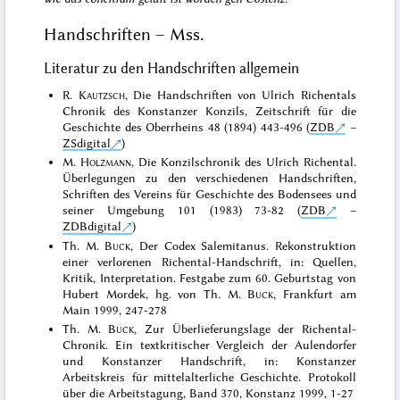
Handschriften – Mss.
Literatur zu den Handschriften allgemein
R.
Kautzsch
, Die Handschriften von Ulrich Richentals
Chronik des Konstanzer Konzils, Zeitschrift für die
Geschichte des Oberrheins 48 (1894) 443-496 (
ZDB
–
ZSdigital
)
M.
Holzmann
, Die Konzilschronik des Ulrich Richental.
Überlegungen zu den verschiedenen Handschriften,
Schriften des Vereins für Geschichte des Bodensees und
seiner Umgebung 101 (1983) 73-82 (
ZDB
–
ZDBdigital
)
Th. M.
Buck
, Der Codex Salemitanus. Rekonstruktion
einer verlorenen Richental-Handschrift, in: Quellen,
Kritik, Interpretation. Festgabe zum 60. Geburtstag von
Hubert Mordek, hg. von Th. M.
Buck
, Frankfurt am
Main 1999, 247-278
Th. M.
Buck
, Zur Überlieferungslage der Richental-
Chronik. Ein textkritischer Vergleich der Aulendorfer
und Konstanzer Handschrift, in: Konstanzer
Arbeitskreis für mittelalterliche Geschichte. Protokoll
über die Arbeitstagung, Band 370, Konstanz 1999, 1-27