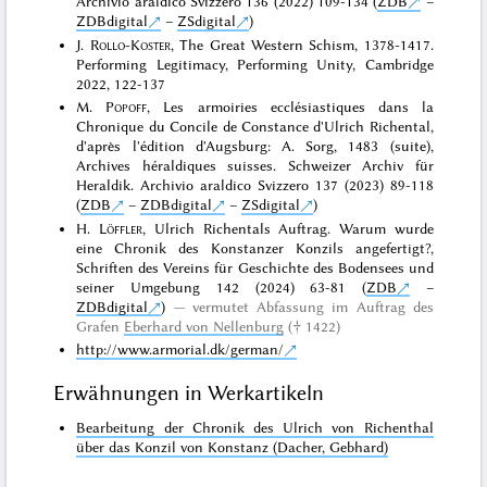
Archivio araldico Svizzero 136 (2022) 109-134 (
ZDB
–
ZDBdigital
–
ZSdigital
)
J.
Rollo-Koster
, The Great Western Schism, 1378-1417.
Performing Legitimacy, Performing Unity, Cambridge
2022, 122-137
M.
Popoff
, Les armoiries ecclésiastiques dans la
Chronique du Concile de Constance d'Ulrich Richental,
d'après l'édition d'Augsburg: A. Sorg, 1483 (suite),
Archives héraldiques suisses. Schweizer Archiv für
Heraldik. Archivio araldico Svizzero 137 (2023) 89-118
(
ZDB
–
ZDBdigital
–
ZSdigital
)
H.
Löffler
, Ulrich Richentals Auftrag. Warum wurde
eine Chronik des Konstanzer Konzils angefertigt?,
Schriften des Vereins für Geschichte des Bodensees und
seiner Umgebung 142 (2024) 63-81 (
ZDB
–
ZDBdigital
)
vermutet Abfassung im Auftrag des
Grafen
Eberhard von Nellenburg
(† 1422)
http://www.armorial.dk/german/
Erwähnungen in Werkartikeln
Bearbeitung der Chronik des Ulrich von Richenthal
über das Konzil von Konstanz (Dacher, Gebhard)