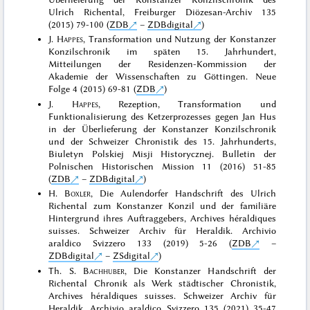
Ulrich Richental, Freiburger Diözesan-Archiv 135
(2015) 79-100 (
ZDB
–
ZDBdigital
)
J.
Happes
, Transformation und Nutzung der Konstanzer
Konzilschronik im späten 15. Jahrhundert,
Mitteilungen der Residenzen-Kommission der
Akademie der Wissenschaften zu Göttingen. Neue
Folge 4 (2015) 69-81 (
ZDB
)
J.
Happes
, Rezeption, Transformation und
Funktionalisierung des Ketzerprozesses gegen Jan Hus
in der Überlieferung der Konstanzer Konzilschronik
und der Schweizer Chronistik des 15. Jahrhunderts,
Biuletyn Polskiej Misji Historycznej. Bulletin der
Polnischen Historischen Mission 11 (2016) 51-85
(
ZDB
–
ZDBdigital
)
H.
Boxler
, Die Aulendorfer Handschrift des Ulrich
Richental zum Konstanzer Konzil und der familiäre
Hintergrund ihres Auftraggebers, Archives héraldiques
suisses. Schweizer Archiv für Heraldik. Archivio
araldico Svizzero 133 (2019) 5-26 (
ZDB
–
ZDBdigital
–
ZSdigital
)
Th. S.
Bachhuber
, Die Konstanzer Handschrift der
Richental Chronik als Werk städtischer Chronistik,
Archives héraldiques suisses. Schweizer Archiv für
Heraldik. Archivio araldico Svizzero 135 (2021) 35-47