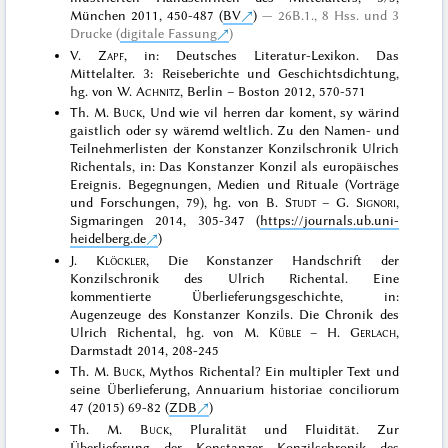
München 2011, 450-487 (
BV
)
26B.1., 8 Hss. und 3
Drucke (
digitale Fassung
)
V.
Zapf
, in: Deutsches Literatur-Lexikon. Das
Mittelalter. 3: Reiseberichte und Geschichtsdichtung,
hg. von W.
Achnitz
, Berlin – Boston 2012, 570-571
Th. M.
Buck
, Und wie vil herren dar koment, sy wärind
gaistlich oder sy wäremd weltlich. Zu den Namen- und
Teilnehmerlisten der Konstanzer Konzilschronik Ulrich
Richentals, in: Das Konstanzer Konzil als europäisches
Ereignis. Begegnungen, Medien und Rituale (Vorträge
und Forschungen, 79), hg. von B.
Studt
– G.
Signori
,
Sigmaringen 2014, 305-347 (
https://journals.ub.uni-
heidelberg.de
)
J.
Klöckler
, Die Konstanzer Handschrift der
Konzilschronik des Ulrich Richental. Eine
kommentierte Überlieferungsgeschichte, in:
Augenzeuge des Konstanzer Konzils. Die Chronik des
Ulrich Richental, hg. von M.
Küble
– H.
Gerlach
,
Darmstadt 2014, 208-245
Th. M.
Buck
, Mythos Richental? Ein multipler Text und
seine Überlieferung, Annuarium historiae conciliorum
47 (2015) 69-82 (
ZDB
)
Th. M.
Buck
, Pluralität und Fluidität. Zur
Überlieferung der Konstanzer Konzilschronik des