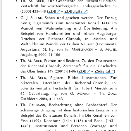
Th. M.
Buck
, Zur Geschichte der Richental-Edition,
Zeitschrift für württembergische Landesgeschichte 59
(2000) 433-448 (
ZDB
–
ZDBdigital
)
G. J.
Schenk
, Sehen und gesehen werden. Der Einzug
König Sigismunds zum Konstanzer Konzil 1414 im
Wandel von Wahrnehmung und Überlieferung. Am
Beispiel von Handschriften und frühen Augsburger
Drucken der Richental-Chronik, in: Medien und
Weltbilder im Wandel der Frühen Neuzeit (Documenta
Augustana, 5), hg. von Fr.
Mauelshagen
– B.
Mauer
,
Augsburg 2000, 71-106
Th. M.
Buck
, Fiktion und Realität. Zu den Textinserten
der Richental-Chronik, Zeitschrift für die Geschichte
des Oberrheins 149 (2001) 61-96 (
ZDB
–
ZSdigital
)
Th. M.
Buck
, Figuren, Bilder, Illustrationen. Zur
piktoralen Literalität der Richental-Chronik, in:
Scientia veritatis. Festschrift für Hubert Mordek zum
65. Geburtstag, hg. von O.
Münsch
– Th.
Zotz
,
Ostfildern 2004, 411-443
Th.
Rathmann
, Beobachtung ohne Beobachter? Der
schwierige Umgang mit dem historischen Ereignis am
Beispiel des Konstanzer Konzils, in: Die Konzilien von
Pisa (1409), Konstanz (1414-1418) und Basel (1431-
1449). Institutionen und Personen (Vorträge und