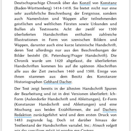
Deutschsprachige Chronik über das
Konzil
von
Konstanz
(Baden-Württemberg) 1414-1418. Sie bietet nicht nur eine
sehr ausführliche Beschreibung der Ereignisse, sondern
auch Namenlisten und Wappen aller teilnehmenden
geistlichen und weltlichen Fürsten sowie Urkunden und
Bullen als Textinserte. Acht der zwölf vor 1500
überlieferten Handschriften enthalten zahlreiche
Illustrationen in Form von szenischen Bildern und
Wappen, darunter auch eine kurze lateinische Handschrift,
deren Text allerdings nur aus den Beschreibungen der
Bilder besteht (St. Petersburg/Prager Handschrift). Die
Chronik wurde um 1420 abgefasst, die überlieferten
Handschriften kommen bis auf die späteren Abschriften
alle aus der Zeit zwischen 1460 und 1500. Einige von
ihnen stammen aus dem Besitz des Konstanzer
Historiographen
Gebhard Dacher
.
Der Text zeigt bereits in der ältesten Handschrift Spuren
der Bearbeitung und ist in drei Versionen überliefert: Ich-
Form (Aulendorfer Handschrift und Ableitungen), Er-Form
(Konstanzer Handschrift und Ableitungen) und eine
Mischung aus beiden Erzählformen, die auf
Dachers
Redaktion
zurückgeführt wird und dem ersten Druck von
1483 zugrunde lag. Doch ist darüber hinaus der
Textbestand der Handschriften variabel. Inc.:
Hinach volgett
wie das concilium gelait ist worden gen Costenz
.