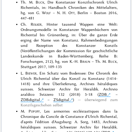
Th. M.
Buck
, Die Konstanzer Konzilschronik Ulrich
Richentals, in: Handbuch Chroniken des Mittelalters,
hg. von G.
Wolf
– N. H.
Ott
, Berlin – Boston 2016,
447-481
Ch.
Rolker
, Hinter tausend Wappen eine Welt:
Ordnungsmodelle in Konstanzer Wappenbüchern von
Richental bis Grünenberg, in: Über die ganze Erde
erging der Name von Konstanz. Rahmenbedingungen
und Rezeption des Konstanzer Konzils
(Veröffentlichungen der Kommission für geschichtliche
Landeskunde in Baden-Württemberg. Reihe B:
Forschungen, 212), hg. von K.-H.
Braun
– Th. M.
Buck
,
Stuttgart 2017, 109-135
L.
Biewer
, Ein Schatz vom Bodensee: Die Chronik des
Ulrich Richental über das Konzil zu Konstanz (1414-
1418) und ihre Überlieferung, Archives héraldiques
suisses. Schweizer Archiv für Heraldik. Archivio
araldico Svizzero 132 (2018) 5-18 (
ZDB
–
ZDBdigital
–
ZSdigital
)
überwiegend zum
Konzilsgeschehen selbst
M.
Popoff
, Les armoiries ecclésiastiques dans la
Chronique du Concile de Constance d'Ulrich Richental,
d'après l'édition d'Augsburg: A. Sorg, 1483, Archives
héraldiques suisses. Schweizer Archiv für Heraldik.