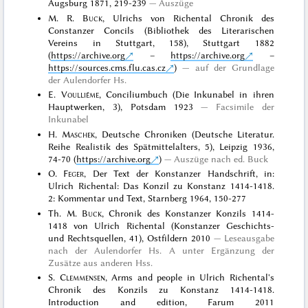
Augsburg 1871, 219-239
Auszüge
M. R.
Buck
, Ulrichs von Richental Chronik des
Constanzer Concils (Bibliothek des Literarischen
Vereins in Stuttgart, 158), Stuttgart 1882
(
https://archive.org
–
https://archive.org
–
https://sources.cms.flu.cas.cz
)
auf der Grundlage
der Aulendorfer Hs.
E.
Voulliéme
, Conciliumbuch (Die Inkunabel in ihren
Hauptwerken, 3), Potsdam 1923
Facsimile der
Inkunabel
H.
Maschek
, Deutsche Chroniken (Deutsche Literatur.
Reihe Realistik des Spätmittelalters, 5), Leipzig 1936,
74-70 (
https://archive.org
)
Auszüge nach ed. Buck
O.
Feger
, Der Text der Konstanzer Handschrift, in:
Ulrich Richental: Das Konzil zu Konstanz 1414-1418.
2: Kommentar und Text, Starnberg 1964, 150-277
Th. M.
Buck
, Chronik des Konstanzer Konzils 1414-
1418 von Ulrich Richental (Konstanzer Geschichts-
und Rechtsquellen, 41), Ostfildern 2010
Leseausgabe
nach der Aulendorfer Hs. A unter Ergänzung der
Zusätze aus anderen Hss.
S.
Clemmensen
, Arms and people in Ulrich Richental's
Chronik des Konzils zu Konstanz 1414-1418.
Introduction and edition, Farum 2011