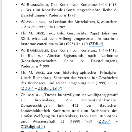
W.
Brandmüller
, Das Konzil von Konstanz 1414-1418.
2: Bis zum Konzilsende (Konziliengeschichte. Reihe A:
Darstellungen), Paderborn 1997
W.
Matthiessen
, in: Lexikon des Mittelalters, 8, München
– Zürich 1997, 1201-1202
Th. M.
Buck
, Text, Bild, Geschichte. Papst Johannes
XXIII. wird auf dem Arlberg umgeworfen, Annuarium
historiae conciliorum 30 (1998) 37-110 (
ZDB
)
W.
Brandmüller
, Das Konzil von Konstanz 1414-1418.
1: Bis zur Abreise Sigismunds nach Narbonne
(Konziliengeschichte. Reihe A: Darstellungen),
2
Paderborn
1999
Th. M.
Buck
, Zu den historiographischen Prinzipien
Ulrich Richentals, Schriften des Vereins für Geschichte
des Bodensees und seiner Umgebung 117 (1999) 11-32
(
ZDB
–
ZDBdigital
)
Ch.
Mackert
, 'Dieses kuntzyllyum ist wollffgang grauff
zu furstenberg'. Zur Richental-Inkunabel
Donaueschingen Ink. 412 der Badischen
Landesbibliothek Karlsruhe und zum Buchbesitz des
Grafen Wolfgang zu Fürstenberg, 1465-1509, Bibliothek
und Wissenschaft 32 (1999) 1-31 (
ZDB
–
ZDBdigital
)