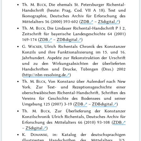
Th. M.
Buck
, Die ehemals St. Petersburger Richental-
Handschrift (heute: Prag, Cod. VII A 18). Text und
Ikonographie, Deutsches Archiv für Erforschung des
Mittelalters 56 (2000) 593-602 (
ZDB
–
ZSdigital
)
Th. M.
Buck
, Die Lindauer Richental-Handschrift P I 2,
Zeitschrift für bayerische Landesgeschichte 64 (2001)
169-174 (
ZDB
–
ZDBdigital
)
G.
Wacker
, Ulrich Richentals Chronik des Konstanzer
Konzils und ihre Funktionalisierung im 15. und 16.
Jahrhundert. Aspekte zur Rekonstruktion der Urschrift
und zu den Wirkungsabsichten der überlieferten
Handschriften und Drucke, Tübingen (Diss.) 2002
(
http://nbn-resolving.de
)
Th. M.
Buck
, Von Konstanz über Aulendorf nach New
York. Zur Text- und Rezeptionsgeschichte einer
oberschwäbischen Richental-Handschrift, Schriften des
Vereins für Geschichte des Bodensees und seiner
Umgebung 125 (2007) 3-19 (
ZDB
–
ZDBdigital
)
Th. M.
Buck
, Zur Überlieferung der Konstanzer
Konzilschronik Ulrich Richentals, Deutsches Archiv für
Erforschung des Mittelalters 66 (2010) 93-108 (
ZDB
–
ZSdigital
)
K.
Domanski
, in: Katalog der deutschsprachigen
illustrierten Handschriften des Mittelalters, 3/5,