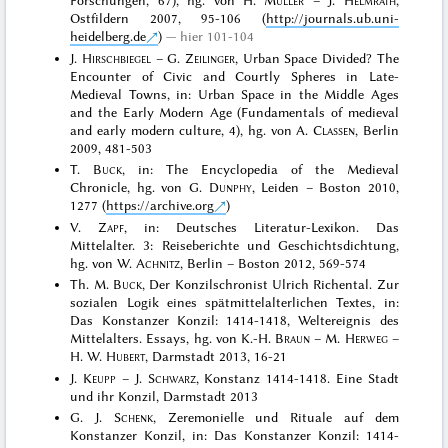
Forschungen, 67), hg. von H.
Müller
– J.
Helmrath
,
Ostfildern 2007, 95-106 (
http://journals.ub.uni-
heidelberg.de
)
hier 101-104
J.
Hirschbiegel
– G.
Zeilinger
, Urban Space Divided? The
Encounter of Civic and Courtly Spheres in Late-
Medieval Towns, in: Urban Space in the Middle Ages
and the Early Modern Age (Fundamentals of medieval
and early modern culture, 4), hg. von A.
Classen
, Berlin
2009, 481-503
T.
Buck
, in: The Encyclopedia of the Medieval
Chronicle, hg. von G.
Dunphy
, Leiden – Boston 2010,
1277 (
https://archive.org
)
V.
Zapf
, in: Deutsches Literatur-Lexikon. Das
Mittelalter. 3: Reiseberichte und Geschichtsdichtung,
hg. von W.
Achnitz
, Berlin – Boston 2012, 569-574
Th. M.
Buck
, Der Konzilschronist Ulrich Richental. Zur
sozialen Logik eines spätmittelalterlichen Textes, in:
Das Konstanzer Konzil: 1414-1418, Weltereignis des
Mittelalters. Essays, hg. von K.-H.
Braun
– M.
Herweg
–
H. W.
Hubert
, Darmstadt 2013, 16-21
J.
Keupp
– J.
Schwarz
, Konstanz 1414-1418. Eine Stadt
und ihr Konzil, Darmstadt 2013
G. J.
Schenk
, Zeremonielle und Rituale auf dem
Konstanzer Konzil, in: Das Konstanzer Konzil: 1414-