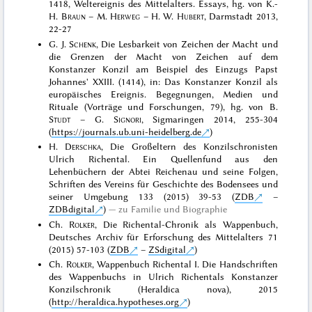
1418, Weltereignis des Mittelalters. Essays, hg. von K.-
H.
Braun
– M.
Herweg
– H. W.
Hubert
, Darmstadt 2013,
22-27
G. J.
Schenk
, Die Lesbarkeit von Zeichen der Macht und
die Grenzen der Macht von Zeichen auf dem
Konstanzer Konzil am Beispiel des Einzugs Papst
Johannes' XXIII. (1414), in: Das Konstanzer Konzil als
europäisches Ereignis. Begegnungen, Medien und
Rituale (Vorträge und Forschungen, 79), hg. von B.
Studt
– G.
Signori
, Sigmaringen 2014, 255-304
(
https://journals.ub.uni-heidelberg.de
)
H.
Derschka
, Die Großeltern des Konzilschronisten
Ulrich Richental. Ein Quellenfund aus den
Lehenbüchern der Abtei Reichenau und seine Folgen,
Schriften des Vereins für Geschichte des Bodensees und
seiner Umgebung 133 (2015) 39-53 (
ZDB
–
ZDBdigital
)
zu Familie und Biographie
Ch.
Rolker
, Die Richental-Chronik als Wappenbuch,
Deutsches Archiv für Erforschung des Mittelalters 71
(2015) 57-103 (
ZDB
–
ZSdigital
)
Ch.
Rolker
, Wappenbuch Richental I. Die Handschriften
des Wappenbuchs in Ulrich Richentals Konstanzer
Konzilschronik (Heraldica nova), 2015
(
http://heraldica.hypotheses.org
)