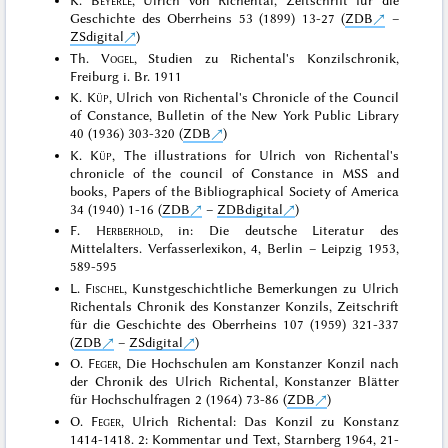
K.
Beyerle
, Ulrich von Richental, Zeitschrift für die
Geschichte des Oberrheins 53 (1899) 13-27 (
ZDB
–
ZSdigital
)
Th.
Vogel
, Studien zu Richental's Konzilschronik,
Freiburg i. Br. 1911
K.
Küp
, Ulrich von Richental's Chronicle of the Council
of Constance, Bulletin of the New York Public Library
40 (1936) 303-320 (
ZDB
)
K.
Küp
, The illustrations for Ulrich von Richental's
chronicle of the council of Constance in MSS and
books, Papers of the Bibliographical Society of America
34 (1940) 1-16 (
ZDB
–
ZDBdigital
)
F.
Herberhold
, in: Die deutsche Literatur des
Mittelalters. Verfasserlexikon, 4, Berlin – Leipzig 1953,
589-595
L.
Fischel
, Kunstgeschichtliche Bemerkungen zu Ulrich
Richentals Chronik des Konstanzer Konzils, Zeitschrift
für die Geschichte des Oberrheins 107 (1959) 321-337
(
ZDB
–
ZSdigital
)
O.
Feger
, Die Hochschulen am Konstanzer Konzil nach
der Chronik des Ulrich Richental, Konstanzer Blätter
für Hochschulfragen 2 (1964) 73-86 (
ZDB
)
O.
Feger
, Ulrich Richental: Das Konzil zu Konstanz
1414-1418. 2: Kommentar und Text, Starnberg 1964, 21-