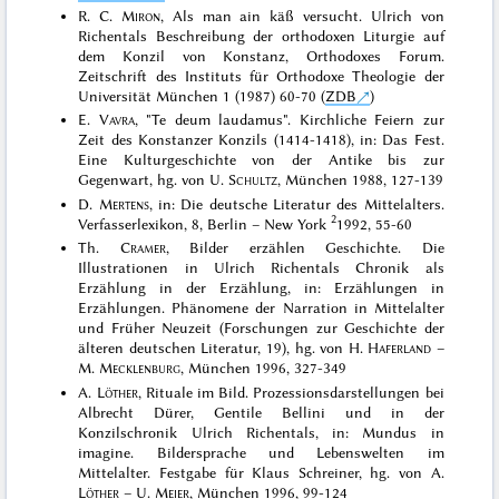
R. C.
Miron
, Als man ain käß versucht. Ulrich von
Richentals Beschreibung der orthodoxen Liturgie auf
dem Konzil von Konstanz, Orthodoxes Forum.
Zeitschrift des Instituts für Orthodoxe Theologie der
Universität München 1 (1987) 60-70 (
ZDB
)
E.
Vavra
, "Te deum laudamus". Kirchliche Feiern zur
Zeit des Konstanzer Konzils (1414-1418), in: Das Fest.
Eine Kulturgeschichte von der Antike bis zur
Gegenwart, hg. von U.
Schultz
, München 1988, 127-139
D.
Mertens
, in: Die deutsche Literatur des Mittelalters.
2
Verfasserlexikon, 8, Berlin – New York
1992, 55-60
Th.
Cramer
, Bilder erzählen Geschichte. Die
Illustrationen in Ulrich Richentals Chronik als
Erzählung in der Erzählung, in: Erzählungen in
Erzählungen. Phänomene der Narration in Mittelalter
und Früher Neuzeit (Forschungen zur Geschichte der
älteren deutschen Literatur, 19), hg. von H.
Haferland
–
M.
Mecklenburg
, München 1996, 327-349
A.
Löther
, Rituale im Bild. Prozessionsdarstellungen bei
Albrecht Dürer, Gentile Bellini und in der
Konzilschronik Ulrich Richentals, in: Mundus in
imagine. Bildersprache und Lebenswelten im
Mittelalter. Festgabe für Klaus Schreiner, hg. von A.
Löther
– U.
Meier
, München 1996, 99-124