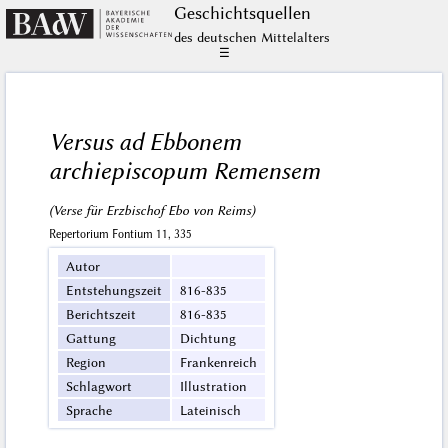
Geschichts­quellen
des deutschen Mittelalters
☰
Versus ad Ebbonem
archiepiscopum Remensem
(Verse für Erzbischof Ebo von Reims)
Repertorium Fontium 11, 335
Autor
Entstehungszeit
816-835
Berichtszeit
816-835
Gattung
Dichtung
Region
Frankenreich
Schlagwort
Illustration
Sprache
Lateinisch