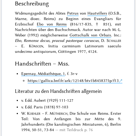
Beschreibung
Widmungsgedicht des Abtes
Petrus
von
Hautvillers
(O.S.B.,
Marne, dioec. Reims) zu Beginn eines Evangliars für
Erzbischof
Ebo von Reims
(816/17-835, † 851), mit
Nachrichten über den Buchschmuck. Autor war nach M.-L.
Weber (1992) möglicherweise
Gottschalk von Orbais
. Inc.:
Ebo, Remense decus, praesul pastorque coruscus
,
D.
Schaller
– E.
Könsgen
, Initia carminum Latinorum saeculo
undecimo antiquiorum, Göttingen 1977
, 4124.
Handschriften – Mss.
Epernay, Médiathèque, 1
, f. 3r-v
https://gallica.bnf.fr/ark:/12148/btv1b8458375p/f13
Literatur zu den Handschriften allgemein
v. Edd. Aubert (1929) 111-127
v. Edd. Paris (1878) 97-103
W.
Koehler
– F.
Mütherich
, Die Schule von Reims. Erster
Teil: Von den Anfängen bis zur Mitte des 9.
Jahrhunderts (Die karolingischen Miniaturen, 6), Berlin
1994, 50-51, 73-84
mit Teildruck p. 76