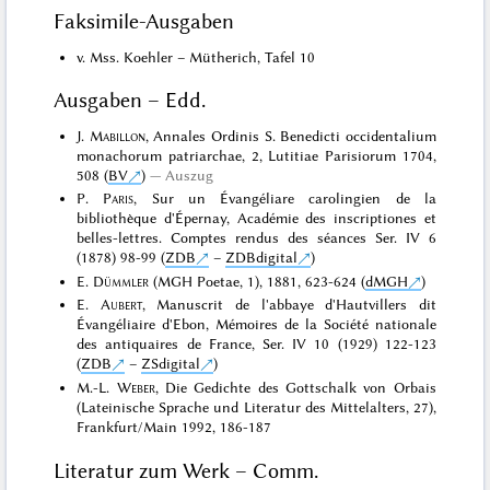
Faksimile-Ausgaben
v. Mss. Koehler – Mütherich, Tafel 10
Ausgaben – Edd.
J.
Mabillon
, Annales Ordinis S. Benedicti occidentalium
monachorum patriarchae, 2, Lutitiae Parisiorum 1704,
508 (
BV
)
Auszug
P.
Paris
, Sur un Évangéliare carolingien de la
bibliothèque d'Épernay, Académie des inscriptiones et
belles-lettres. Comptes rendus des séances Ser. IV 6
(1878) 98-99 (
ZDB
–
ZDBdigital
)
E.
Dümmler
(MGH Poetae, 1), 1881, 623-624 (
dMGH
)
E.
Aubert
, Manuscrit de l'abbaye d'Hautvillers dit
Évangéliaire d'Ebon, Mémoires de la Société nationale
des antiquaires de France, Ser. IV 10 (1929) 122-123
(
ZDB
–
ZSdigital
)
M.-L.
Weber
, Die Gedichte des Gottschalk von Orbais
(Lateinische Sprache und Literatur des Mittelalters, 27),
Frankfurt/Main 1992, 186-187
Literatur zum Werk – Comm.