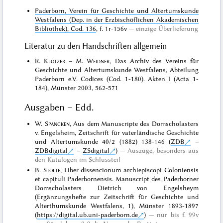
Paderborn, Verein für Geschichte und Altertumskunde
Westfalens (Dep. in der Erzbischöflichen Akademischen
Bibliothek), Cod. 136
, f. 1r-156v
einzige Überlieferung
Literatur zu den Handschriften allgemein
R.
Klötzer
– M.
Weidner
, Das Archiv des Vereins für
Geschichte und Altertumskunde Westfalens, Abteilung
Paderborn e.V. Codices (Cod. 1-180). Akten I (Acta 1-
184), Münster 2003, 562-571
Ausgaben – Edd.
W.
Spancken
, Aus dem Manuscripte des Domscholasters
v. Engelsheim, Zeitschrift für vaterländische Geschichte
und Altertumskunde 40/2 (1882) 138-146 (
ZDB
–
ZDBdigital
–
ZSdigital
)
Auszüge, besonders aus
den Katalogen im Schlussteil
B.
Stolte
, Liber dissencionum archiepiscopi Coloniensis
et capituli Paderbornensis. Manuscript des Paderborner
Domscholasters Dietrich von Engelsheym
(Ergänzungshefte zur Zeitschrift für Geschichte und
Alterthumskunde Westfalens, 1), Münster 1893-1897
(
https://digital.ub.uni-paderborn.de
)
nur bis f. 99v