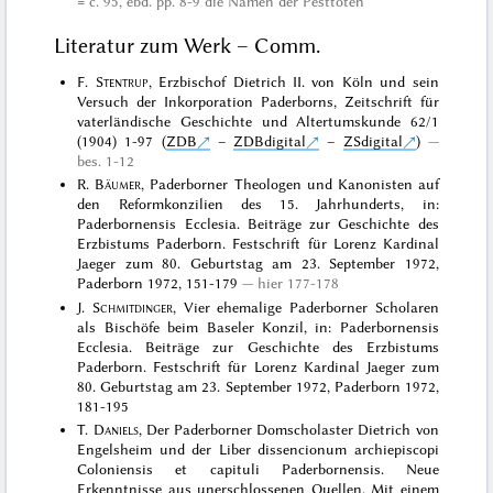
= c. 95, ebd. pp. 8-9 die Namen der Pesttoten
Literatur zum Werk – Comm.
F.
Stentrup
, Erzbischof Dietrich II. von Köln und sein
Versuch der Inkorporation Paderborns, Zeitschrift für
vaterländische Geschichte und Altertumskunde 62/1
(1904) 1-97 (
ZDB
–
ZDBdigital
–
ZSdigital
)
bes. 1-12
R.
Bäumer
, Paderborner Theologen und Kanonisten auf
den Reformkonzilien des 15. Jahrhunderts, in:
Paderbornensis Ecclesia. Beiträge zur Geschichte des
Erzbistums Paderborn. Festschrift für Lorenz Kardinal
Jaeger zum 80. Geburtstag am 23. September 1972,
Paderborn 1972, 151-179
hier 177-178
J.
Schmitdinger
, Vier ehemalige Paderborner Scholaren
als Bischöfe beim Baseler Konzil, in: Paderbornensis
Ecclesia. Beiträge zur Geschichte des Erzbistums
Paderborn. Festschrift für Lorenz Kardinal Jaeger zum
80. Geburtstag am 23. September 1972, Paderborn 1972,
181-195
T.
Daniels
, Der Paderborner Domscholaster Dietrich von
Engelsheim und der Liber dissencionum archiepiscopi
Coloniensis et capituli Paderbornensis. Neue
Erkenntnisse aus unerschlossenen Quellen. Mit einem