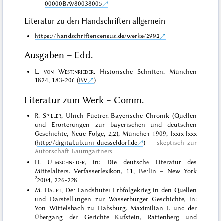
00000BAV80038005
Literatur zu den Handschriften allgemein
https://handschriftencensus.de/werke/2992
Ausgaben – Edd.
L.
von Westenrieder
, Historische Schriften, München
1824, 183-206 (
BV
)
Literatur zum Werk – Comm.
R.
Spiller
, Ulrich Füetrer. Bayerische Chronik (Quellen
und Erörterungen zur bayerischen und deutschen
Geschichte, Neue Folge, 2,2), München 1909, lxxix-lxxx
(
http://digital.ub.uni-duesseldorf.de
)
skeptisch zur
Autorschaft Baumgartners
H.
Ulmschneider
, in: Die deutsche Literatur des
Mittelalters. Verfasserlexikon, 11, Berlin – New York
2
2004, 226-228
M.
Haupt
, Der Landshuter Erbfolgekrieg in den Quellen
und Darstellungen zur Wasserburger Geschichte, in:
Von Wittelsbach zu Habsburg. Maximilian I. und der
Übergang der Gerichte Kufstein, Rattenberg und