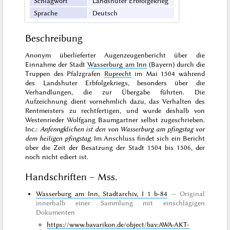
Schlagwort
Landshuter Erbfolgekrieg
Sprache
Deutsch
Beschreibung
Anonym überlieferter Augenzeugenbericht über die
Einnahme der Stadt
Wasserburg am Inn
(Bayern) durch die
Truppen des Pfalzgrafen
Ruprecht
im Mai 1504 während
des Landshuter Erbfolgekriegs, besonders über die
Verhandlungen, die zur Übergabe führten. Die
Aufzeichnung dient vornehmlich dazu, das Verhalten des
Rentmeisters zu rechtfertigen, und wurde deshalb von
Westenrieder Wolfgang Baumgartner selbst zugeschrieben.
Inc.:
Anfenngklichen ist den von Wasserburg am pfingstag vor
dem heiligen pfingstag
. Im Anschluss findet sich ein Bericht
über die Zeit der Besatzung der Stadt 1504 bis 1506, der
noch nicht ediert
ist.
Handschriften – Mss.
Wasserburg am Inn, Stadtarchiv, I 1 b-84
Original
innerhalb einer Sammlung mit einschlägigen
Dokumenten
https://www.bavarikon.de/object/bav:AWA-AKT-