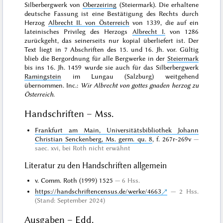
Silberbergwerk von
Oberzeiring
(Steiermark). Die erhaltene
deutsche Fassung ist eine Bestätigung des Rechts durch
Herzog
Albrecht II. von Österreich
von 1339, die auf ein
lateinisches Privileg des Herzogs
Albrecht I.
von 1286
zurückgeht, das seinerseits nur kopial überliefert ist. Der
Text liegt in 7 Abschriften des 15. und 16. Jh. vor. Gültig
blieb die Bergordnung für alle Bergwerke in der
Steiermark
bis ins 16. Jh. 1459 wurde sie auch für das Silberbergwerk
Ramingstein
im Lungau (Salzburg) weitgehend
übernommen. Inc.:
Wir Albrecht von gottes gnaden herzog zu
Österreich
.
Handschriften – Mss.
Frankfurt am Main, Universitätsbibliothek Johann
Christian Senckenberg, Ms. germ. qu. 8
, f. 267r-269v
saec. xvi, bei Roth nicht erwähnt
Literatur zu den Handschriften allgemein
v. Comm. Roth (1999) 1525
6 Hss.
https://handschriftencensus.de/werke/4663
2 Hss.
(Stand: September 2024)
Ausgaben – Edd.