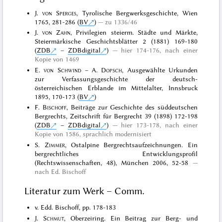
J.
von Sperges
, Tyrolische Bergwerksgeschichte, Wien
1765, 281-286 (
BV
)
zu 1336/46
J.
von Zahn
, Privilegien steierm. Städte und Märkte,
Steiermärkische Geschichtsblätter 2 (1881) 169-180
(
ZDB
–
ZDBdigital
)
hier 174-176, nach einer
Kopie von 1469
E.
von Schwind
– A.
Dopsch
, Ausgewählte Urkunden
zur Verfassungsgeschichte der deutsch-
österreichischen Erblande im Mittelalter, Innsbruck
1895, 170-173 (
BV
)
F.
Bischoff
, Beiträge zur Geschichte des süddeutschen
Bergrechts, Zeitschrift für Bergrecht 39 (1898) 172-198
(
ZDB
–
ZDBdigital
)
hier 173-178, nach einer
Kopie von 1586, sprachlich modernisiert
S.
Zimmer
, Ostalpine Bergrechtsaufzeichnungen. Ein
bergrechtliches Entwicklungsprofil
(Rechtswissenschaften, 48), München 2006, 52-58
nach Ed. Bischoff
Literatur zum Werk – Comm.
v. Edd. Bischoff, pp. 178-183
J.
Schmut
, Oberzeiring. Ein Beitrag zur Berg- und