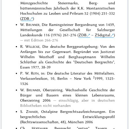
Münzgeschichte Steiermarks, Berg- und
hüttenmännisches Jahrbuch der K.K. Montanistischen
Hochschulen zu Leoben und Pribram 52 (1904) 251-332
(
ZDB
)
W.
Brunner
, Die Ramingsteiner Bergordnung von 1459,
Mitteilungen der Gesellschaft für Salzburger
Landeskunde 116 (1976) 261-276 (
ZDB
–
ZSdigital
)
mit Edition 266-276
R.
Willecke
, Die deutsche Berggesetzgebung: Von den
Anfängen bis zur Gegenwart. Begründet von Justizrat
Wilhelm Westhoff und Berghauptmann Wilhelm
Schlüther als Geschichte des "Deutschen Bergrechts",
Essen 1977, 38-39
P. W.
Roth
, in: Die deutsche Literatur des Mittelalters.
2
Verfasserlexikon, 10, Berlin – New York
1999, 1525-
1526
W.
Brunner
, Oberzeiring. Wechselvolle Geschichte der
Bürger und Bauern eines kleinen Lebensraums,
Oberzeiring 2006
einschlägig, aber in deutschen
Bibliotheken nicht vorhanden
S.
Zimmer
, Ostalpine Bergrechtsaufzeichnungen. Ein
bergrechtliches Entwicklungsprofil
(Rechtswissenschaften, 48), München 2006
Ch.
Hoffmann
, Bergrecht "entan" Tauern –