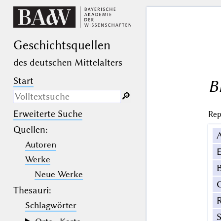
Geschichts­quellen
des deutschen Mittelalters
Start
B
🔎︎
Erweiterte Suche
Rep
Nur in Beschreibungs­texten
suchen
Quellen
:
Autoren
_
(der Unterstrich) ist Platzhalter für
E
genau ein Zeichen.
Werke
%
(das Prozentzeichen) ist Platzhalter
B
für kein, ein oder mehr als ein
Neue Werke
Zeichen.
Thesauri:
Schlagwörter