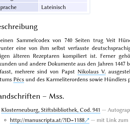
Sprache
Lateinisch
schreibung
 einen Sammelcodex von 740 Seiten trug Veit Hündl
runter eine von ihm selbst verfasste deutschsprachig
nigen älteren Rezeptaren kompiliert ist. Ferner gehö
kunden und andere Dokumente aus den Jahren 1447 bis
rfasst, mehrere sind von Papst
Nikolaus V.
ausgestel
stums
Pécs
und des Karmeliterordens sowie Hündlers pe
ndschriften – Mss.
Klosterneuburg, Stiftsbibliothek, Cod. 941
Autogra
http://manuscripta.at/?ID=1188
mit Link zum 