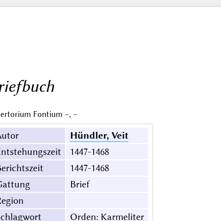
riefbuch
ertorium Fontium –, –
Autor
Hündler, Veit
ntstehungszeit
1447-1468
erichtszeit
1447-1468
Gattung
Brief
Region
Schlagwort
Orden: Karmeliter