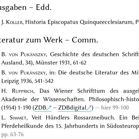
sgaben – Edd.
J.
Koller
, Historia Episcopatus Quinqueecclesiarum, Po
iteratur zum Werk – Comm.
B.
von Pukánszky
, Geschichte des deutschen Schri
Ausland, 34), Münster 1931, 61-62
B.
von Pukánszky
, in: Die deutsche Literatur des Mit
Leipzig 1936, 541-542
H.
Rupprich
, Das Wiener Schrifttum des ausgehe
Akademie der Wissenschaften. Philosophisch-histor
(1954) 1-190 (
ZDB
–
ZDBdigital
)
hier 99-100
L.
Simmet
, Veit Hündlers Rossarzneibuch. Ein Be
Pferdeheilkunde des 15. Jahrhunderts in Südosteurop
pp. 63-76