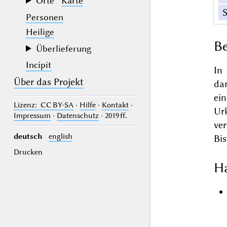
Orte
Karte
Personen
Heilige
Be
Überlieferung
Incipit
In
Über das Projekt
da
ei
Lizenz
: CC BY-SA
·
Hilfe
·
Kontakt
·
Ur
Impressum
·
Datenschutz
· 2019 ff.
ve
deutsch
english
Bi
Drucken
Ha